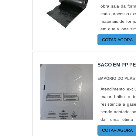
obra saia da form
como o zip. O saco
cada processo exe
também, isso porq
materiais de for
zip simplifica o 
em que a lona sim
com o cliente
uma simples r
Empório do Plást
COTAR AGORA
plásticas também
custos reduzidos.
obras. Nesse caso
até em pequenas q
precisam dessa p
SACO EM PP P
custo benefício; 
situações de arma
EMPÓRIO DO PLÁS
situações em qu
Atendimento exc
umidade, daí a u
maior brilho e 
novo número de f
resistência a gas
portanto, é funçã
sendo adotado po
quais materiais
dar uma ótima 
COM A MELHOR QU
transparência.
fábricas ainda m
COTAR AGORA
produtos alimentí
pronta entrega 