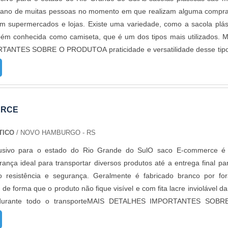
tidiano de muitas pessoas no momento em que realizam alguma compr
m supermercados e lojas. Existe uma variedade, como a sacola plás
bém conhecida como camiseta, que é um dos tipos mais utilizados. 
ANTES SOBRE O PRODUTOA praticidade e versatilidade desse tip
rísticas fundamentais que fazem com que as indústrias de embalagen
 escala. A indústria dessas sacolas também pode dispor desses prod
lizada, o que depende da necessidade do cliente. Existem no mer
es, mas é importante encontrar uma empresa que tenha compromisso
ERCE
a, que disponha também de preços justos. Esse é um tipo de embal
ta praticidade e versatilidade e diversas outras vantagens, como: É m
TICO
/ NOVO HAMBURGO - RS
a matéria-prima é simples e efetiva. Por isso, é vendida por pr
lusivo para o estado do Rio Grande do SulO saco E-commerce 
ui design moderno e prático para manuseio, além de ser totalm
ança ideal para transportar diversos produtos até a entrega final pa
 resistente, não se rasga facilmente e suporta pesos demasiados; 
ndo resistência e segurança. Geralmente é fabricado branco por fo
feito com material oxi biodegradável e visa atingir o mercado de empr
 de forma que o produto não fique visível e com fita lacre inviolável d
arantir o compromisso com as questões ambientais.ALTA EFICIÊNCI
a durante todo o transporteMAIS DETALHES IMPORTANTES SOBR
 ALÇA VAZADAA Empório do Plástico passou a contratar a prod
tos comprados pela internet precisam ser enviados com o máxim
a mais modernas e custos reduzidos. Aumentando, assim, o mix de s
sso, confira detalhes sobre o envelope de plástico para E-comme
 e venda fracionada, até em pequenas quantidades. Para saber 