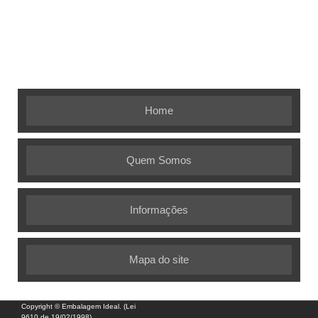
Embalagem Ideal - As melhores soluções em
embalagens flexíveis
Home
Quem Somos
Informações
Mapa do site
Copyright © Embalagem Ideal. (Lei
9610 de 19/02/1998)