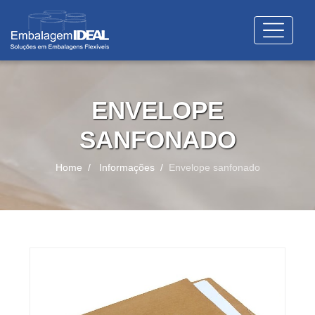
ENVELOPE
SANFONADO
Home
Informações
Envelope sanfonado