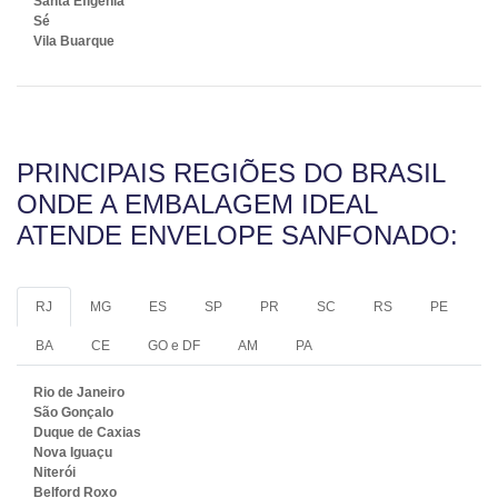
Santa Efigênia
Sé
Vila Buarque
PRINCIPAIS REGIÕES DO BRASIL
ONDE A EMBALAGEM IDEAL
ATENDE ENVELOPE SANFONADO:
RJ
MG
ES
SP
PR
SC
RS
PE
BA
CE
GO e DF
AM
PA
Rio de Janeiro
São Gonçalo
Duque de Caxias
Nova Iguaçu
Niterói
Belford Roxo