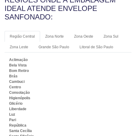
IDEAL ATENDE ENVELOPE
SANFONADO:
Região Central
Zona Norte
Zona Oeste
Zona Sul
Zona Leste
Grande São Paulo
Litoral de São Paulo
Aclimação
Bela Vista
Bom Retiro
Brás
Cambuci
Centro
Consolação
Higienópolis
Glicério
Liberdade
Luz
Pari
República
Santa Cecília