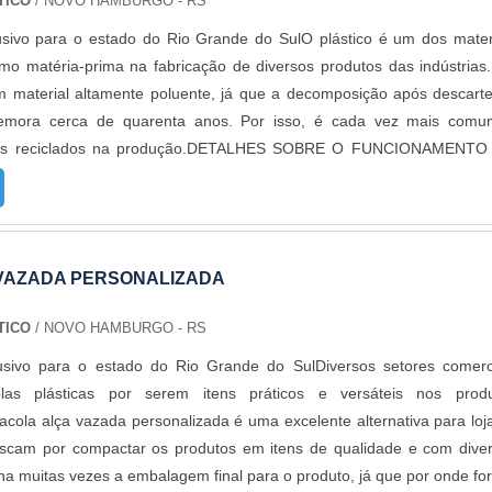
TICO
/ NOVO HAMBURGO - RS
usivo para o estado do Rio Grande do SulO plástico é um dos mater
omo matéria-prima na fabricação de diversos produtos das indústrias
m material altamente poluente, já que a decomposição após descart
emora cerca de quarenta anos. Por isso, é cada vez mais com
acos reciclados na produção.DETALHES SOBRE O FUNCIONAMENTO
os podem ser fabricados com ou sem transparência, de alta qualid
o e muita resistência. Além disso, é produzido com um composto plás
tém a resistência da embalagem sem aumentar o custo, ideal para p
 solas, couros, vidraçaria, etc.Os sacos plásticos reciclados são, porta
VAZADA PERSONALIZADA
amente funcionais no nosso dia a dia, afinal, além de colaborar c
 mostram itens resistentes e colaborativos nas aplicações. Isso por
TICO
/ NOVO HAMBURGO - RS
roduto, o usuário conta com um acessório resistente que dificilmente s
usivo para o estado do Rio Grande do SulDiversos setores comerc
s, quedas ou rupturas. Tanto que é bastante comum que estes s
olas plásticas por serem itens práticos e versáteis nos prod
dos sejam a base para artesanatos e outras decorações. Visando ta
cola alça vazada personalizada é uma excelente alternativa para loj
diversas aplicações de uso, são desenvolvidos de diversas mane
scam por compactar os produtos em itens de qualidade e com dive
cendo: Maior resistência; Preservação do meio ambiente; Resoluções 
rna muitas vezes a embalagem final para o produto, já que por onde for
ientais.A EMPRESA CERTA PARA COMPRAR SACOS RECICLAD