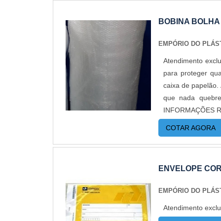
para embalar revi
duas formas, com
BOBINA BOLHA
escala de produç
adesiva, pois ba
EMPÓRIO DO PLÁS
embalagem muito 
Atendimento exclu
adesiva; Com sol
para proteger qua
em polipropileno
caixa de papelão.
padrão qualidade 
que nada quebre
PERSONALIZADOS
INFORMAÇÕES REL
produção com fábr
bolha é a melhor
de sacos a pront
COTAR AGORA
alternativa econô
mais informações, 
transportadoras, 
objetos transport
ENVELOPE COR
polietileno de p
suportar grandes
EMPÓRIO DO PLÁS
distâncias. Em g
Atendimento exclu
Eletroeletrônicos