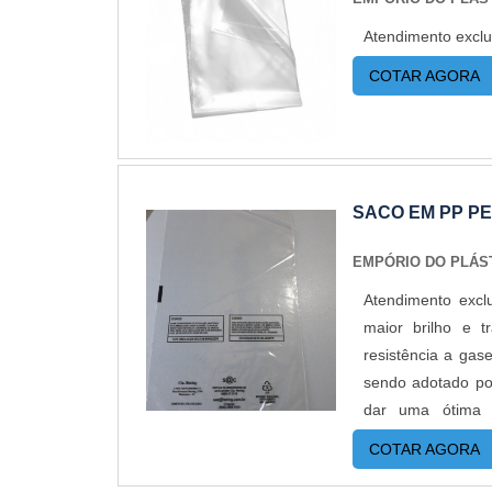
diversos órgãos r
Atendimento exclu
contato com alim
maior organizaçã
COTAR AGORA
também nos galpõ
ótima resistência
empresa oferece 
sem o risco de
Plástico passou
SACO EM PP P
reduzidos. Aument
pequenas quantida
EMPÓRIO DO PLÁS
Atendimento exc
maior brilho e 
resistência a gas
sendo adotado po
dar uma ótima 
transparência.
COTAR AGORA
produtos alimentí