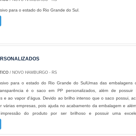
egulamentadores, incluindo a vigilância sanitária, este pode entra
sivo para o estado do Rio Grande do Sul.
entos, pois não os contaminou. O produto é um produto que pode
o ao local, tanto nos caminhões que transportam as mercadorias 
es, onde as mercadorias estarão armazenadas.Sacos de ráfia sã
, ideais para carregar e transportar produtos pesados e com ponta
também na opção laminado, que pode ser colocado pó e líquido de
 vazar.A EMPRESA CERTA PARA COMPRAR SACO DE RÁFIAA Empório
 a contratar a produção com fábricas ainda mais modernas e cu
ERSONALIZADOS
ando, assim, o mix de sacos a pronta entrega e venda fracionada, at
des. Para saber mais informações, basta solicitar um orçamento..
TICO
/ NOVO HAMBURGO - RS
lusivo para o estado do Rio Grande do SulUmas das embalagens
transparência é o saco em PP personalizados, além de possuir
es e ao vapor d'água. Devido ao brilho intenso que o saco possui, a
r várias empresas, pois ajuda no acabamento da embalagem e alé
impressão do produto por ser brilhoso e possuir uma excele
MAIS INFORMAÇÕES RELEVANTES SOBRE O PRODUTOÉ empregado
cios de rápido consumo, como a pipoca doce, e também é muito utili