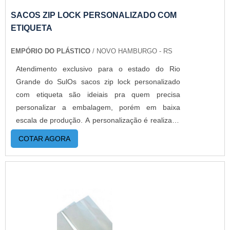
METAISA Empório do Plástico passou a contratar
a produção com fábricas ainda mais modernas e
SACOS ZIP LOCK PERSONALIZADO COM
custos reduzidos. Aumentando, assim, o mix de
ETIQUETA
sacos a pronta entrega e venda fracionada, até
EMPÓRIO DO PLÁSTICO
/ NOVO HAMBURGO - RS
em pequenas quantidades. Para saber mais
informações, basta solicitar um orçamento..
Atendimento exclusivo para o estado do Rio
Grande do SulOs sacos zip lock personalizado
com etiqueta são ideiais pra quem precisa
personalizar a embalagem, porém em baixa
escala de produção. A personalização é realizada
através de etiquetas adesivas aonde é impressa
COTAR AGORA
todos os dados que o cliente solicita ,dando um
acabamento tão perfeito que se assemelha muito
ao impresso. Além disso, o produto oferece:
Isolamento do produto; Estrutura flexível;
Estabilidade; Resistência;
Flexibilidade.DETALHES SOBRE O
FUNCIONAMENTO DO PRODUTOEssa é uma