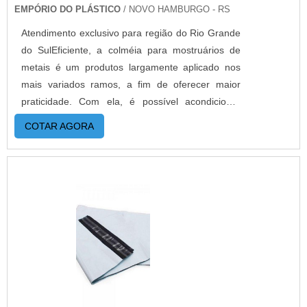
EMPÓRIO DO PLÁSTICO
/ NOVO HAMBURGO - RS
Atendimento exclusivo para região do Rio Grande
do SulEficiente, a colméia para mostruários de
metais é um produtos largamente aplicado nos
mais variados ramos, a fim de oferecer maior
praticidade. Com ela, é possível acondicionar
peças, garantindo um melhor aproveitamento do
COTAR AGORA
espaço e maior segurança. Por isso, é importante
garantir um bom distribuidor do
produto. DETALHES SOBRE O
FUNCIONAMENTO DO PRODUTONa prática, as
colmeias contam com diferentes benefícios,
tornando-se uma verdadeira aliada das etapas
produtivas. Nesse cenário, ainda são
protagonistas por otimizarem o tempo do
demonstração e exibição dos produto metálicos,
contribuindo para o aumento da organização.