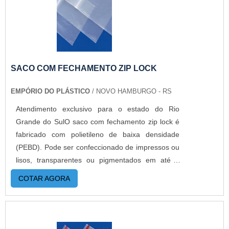
SACO COM FECHAMENTO ZIP LOCK
EMPÓRIO DO PLÁSTICO
/ NOVO HAMBURGO - RS
Atendimento exclusivo para o estado do Rio
Grande do SulO saco com fechamento zip lock é
fabricado com polietileno de baixa densidade
(PEBD). Pode ser confeccionado de impressos ou
lisos, transparentes ou pigmentados em até 6
cores.O produto já ganhou espaço a muito tempo
COTAR AGORA
na indústria, pois poucas embalagens protegem
tanto um produto como o zip. Simples e altamente
moderno, o saco possui um sistema de
fechamento incrível que atrai muitos empresas.O