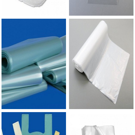
tem que cobrir o material para que o mesmo não
pegue chuva ou umidade, daí a utilidade da
lona.A variedade de opções também trouxe ao
mercado um novo número de fabricantes. Mesmo
o material não apresentando uma norma
específica, portanto, é função da construtora
analisar de que forma isso pode ser feito e
gerenciar quais materiais que vão contribuir para
essa proteção. LONA SIMPLES CONSTRUÇÃO
COM A MELHOR QUALIDADEA Empório do
Plástico passou a contratar a produção com
fábricas ainda mais modernas e custos reduzidos.
Aumentando, assim, o mix de sacos a pronta
entrega e venda fracionada, até em pequenas
quantidades. Para saber mais informações, basta
solicitar um orçamento..