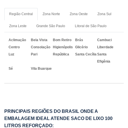
Região Central
Zona Norte
Zona Oeste
Zona Sul
Zona Leste
Grande São Paulo
Litoral de São Paulo
Aclimação
Bela Vista
Bom Retiro
Brás
Cambuci
Centro
Consolação
Higienópolis
Glicério
Liberdade
Luz
Pari
República
Santa Cecília
Santa
Efigênia
Sé
Vila Buarque
PRINCIPAIS REGIÕES DO BRASIL ONDE A
EMBALAGEM IDEAL ATENDE SACO DE LIXO 100
LITROS REFORÇADO: