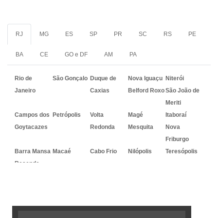
RJ
MG
ES
SP
PR
SC
RS
PE
BA
CE
GO e DF
AM
PA
Rio de
São Gonçalo
Duque de
Nova Iguaçu
Niterói
Janeiro
Caxias
Belford Roxo
São João de
Meriti
Campos dos
Petrópolis
Volta
Magé
Itaboraí
Goytacazes
Redonda
Mesquita
Nova
Friburgo
Barra Mansa
Macaé
Cabo Frio
Nilópolis
Teresópolis
Resende
Embalagem Ideal - As melhores
soluções em embalagens flexíveis