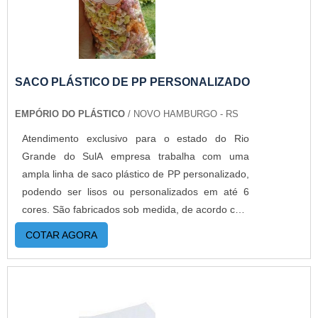
oferecido quanto com o cliente. EMPRESA DE
SACOS ZIP LOCK PERSONALIZADO COM
ETIQUETA A Empório do Plástico passou a
contratar a produção com fábricas ainda mais
modernas e custos reduzidos. Aumentando,
SACO PLÁSTICO DE PP PERSONALIZADO
assim, o mix de sacos a pronta entrega e venda
EMPÓRIO DO PLÁSTICO
/ NOVO HAMBURGO - RS
fracionada, até em pequenas quantidades. Para
saber mais informações, basta solicitar um
Atendimento exclusivo para o estado do Rio
orçamento..
Grande do SulA empresa trabalha com uma
ampla linha de saco plástico de PP personalizado,
podendo ser lisos ou personalizados em até 6
cores. São fabricados sob medida, de acordo com
a necessidade de cada cliente. Além disso, esta
COTAR AGORA
embalagem flexível poder ser fabricado com dois
tipos de adesivo: permanente e abre e
fecha.MAIS DETALHES IMPORTANTES SOBRE O
PRODUTONo caso do saco PP adesivado
permanente, a embalagem se torna inviolável, e