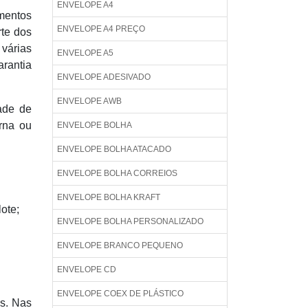
ENVELOPE A4
mentos
ENVELOPE A4 PREÇO
rte dos
 várias
ENVELOPE A5
arantia
ENVELOPE ADESIVADO
ENVELOPE AWB
ade de
rna ou
ENVELOPE BOLHA
ENVELOPE BOLHA ATACADO
ENVELOPE BOLHA CORREIOS
ENVELOPE BOLHA KRAFT
ote;
ENVELOPE BOLHA PERSONALIZADO
ENVELOPE BRANCO PEQUENO
ENVELOPE CD
ENVELOPE COEX DE PLÁSTICO
as. Nas