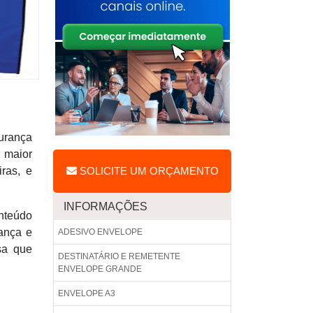
urança
e maior
iras, e
SOLICITE UM ORÇAMENTO
INFORMAÇÕES
onteúdo
rança e
ADESIVO ENVELOPE
sa que
DESTINATÁRIO E REMETENTE
ENVELOPE GRANDE
ENVELOPE A3