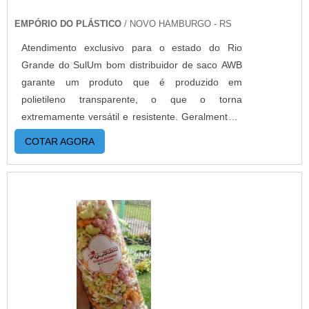
saber mais informações, basta solicitar um
EMPÓRIO DO PLÁSTICO
/ NOVO HAMBURGO - RS
orçamento..
Atendimento exclusivo para o estado do Rio
Grande do SulUm bom distribuidor de saco AWB
garante um produto que é produzido em
polietileno transparente, o que o torna
extremamente versátil e resistente. Geralmente é
utilizado por empresas para identificar e expedir
COTAR AGORA
produtos junto as embalagens originais. A
praticidade é um ponto a destacar, graças as 3
faixas adesivas com alto poder de cola, o
envelope adere em qualquer superfície e se
mantém fixo mesmo com condições adversas de
transporte e temperaturas. MAIS DETALHES
IMPORTANTES SOBRE O PRODUTOMuito
utilizado para acondicionar notas fiscais,
conhecimento de transporte, faturas e
documentos de identificação, o produto protege e