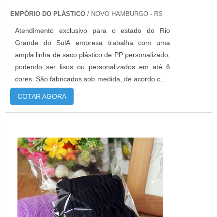
EMPÓRIO DO PLÁSTICO
/ NOVO HAMBURGO - RS
Atendimento exclusivo para o estado do Rio
Grande do SulA empresa trabalha com uma
ampla linha de saco plástico de PP personalizado,
podendo ser lisos ou personalizados em até 6
cores. São fabricados sob medida, de acordo com
a necessidade de cada cliente. Além disso, esta
COTAR AGORA
embalagem flexível poder ser fabricado com dois
tipos de adesivo: permanente e abre e
fecha.MAIS DETALHES IMPORTANTES SOBRE O
PRODUTONo caso do saco PP adesivado perm...