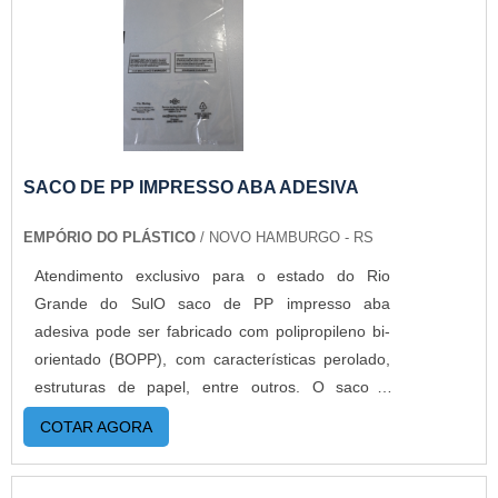
personalizados da maneira que desejar,
possuímos equipamentos de última geração, e
assim garantimos a qualidade que o produto
merece. Além disso, o produto oferece:
Isolamento do produto; Estrutura flexível;
Estabilidade; Resistência; Flexibilidade.SACO
COM FECHAMENTO ZIP LOCK
SACO DE PP IMPRESSO ABA ADESIVA
PERSONALIZADO COM QUALIDADEA Empório
EMPÓRIO DO PLÁSTICO
/ NOVO HAMBURGO - RS
do Plástico passou a contratar a produção com
fábricas ainda mais modernas e custos reduzidos.
Atendimento exclusivo para o estado do Rio
Aumentando, assim, o mix de sacos a pronta
Grande do SulO saco de PP impresso aba
entrega e venda fracionada, até em pequenas
adesiva pode ser fabricado com polipropileno bi-
quantidades. Para saber mais informações, basta
orientado (BOPP), com características perolado,
solicitar um orçamento. .
estruturas de papel, entre outros. O saco é
largamente usado para embalar alimentos,
COTAR AGORA
produtos eletrônicos e produtos
farmacêuticos. Além disso, produto tem um