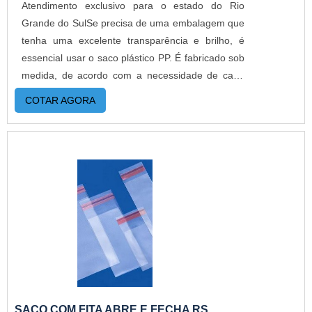
Atendimento exclusivo para o estado do Rio
Grande do SulSe precisa de uma embalagem que
tenha uma excelente transparência e brilho, é
essencial usar o saco plástico PP. É fabricado sob
medida, de acordo com a necessidade de cada
cliente. Além de serem fabricados com ou sem
COTAR AGORA
impressão, este tipo de embalagem é
amplamente utilizado por gráficas, editoras,
laboratórios, confecções, entre outros segmentos.
O produto oferece diversas vantagens, como:
Melhor custo benefício; Segurança e praticidade;
Alta qualidade e eficiência.O PRODUTO
OFERECE DIVERSAS VANTAGENSAlém de ser
uma embalagem de fácil abertura, para facilitar o
fechamento do saco PP, ele pode ser fabricado
com aba adesiva abre e fecha ou permanente. No
caso com aba adesiva permanente, para ser
aberto é necessário danificar a embalagem. Já o
SACO COM FITA ABRE E FECHA RS