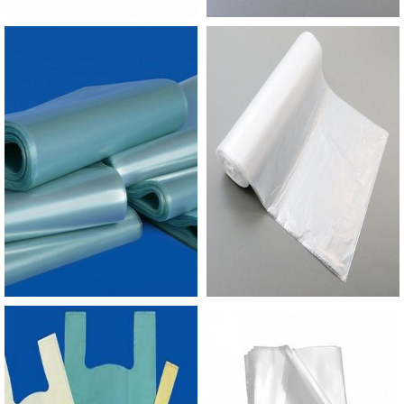
sigilosos, documentos bancários e talões de
cheque, por exemplo.O envelope de plástico para
E-commerce pode ser fabricado com ativos
oxibiodegradáveis. Nesta opção, a embalagem se
decompõe em um curto espaço de tempo (seis
meses) na natureza, enquanto que embalagens
comuns podem levar até 100 anos. GARANTIA
DE ALTA EFICIÊNCIA EM SACO E-COMMERCEA
Empório do Plástico passou a contratar a
produção com fábricas ainda mais modernas e
custos reduzidos. Aumentando, assim, o mix de
sacos a pronta entrega e venda fracionada, até
em pequenas quantidades. Para saber mais
informações, basta solicitar um orçamento..