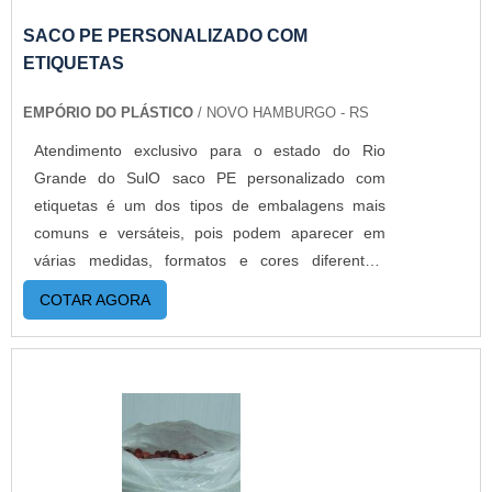
SACO PE PERSONALIZADO COM
ETIQUETAS
EMPÓRIO DO PLÁSTICO
/ NOVO HAMBURGO - RS
Atendimento exclusivo para o estado do Rio
Grande do SulO saco PE personalizado com
etiquetas é um dos tipos de embalagens mais
comuns e versáteis, pois podem aparecer em
várias medidas, formatos e cores diferentes,
sempre protegendo o conteúdo de possíveis
COTAR AGORA
danificações provocadas por fatores externos. Por
isso, o saco pode ser utilizado para embalar
praticamente qualquer tipo de mercadoria, desde
alimentos até mesmo roupas e outros objetos.
Além disso, a empresa personaliza com etiqueta
adesiva, assim o cliente consegue ter uma
embalagem personalizada produzindo pequenas