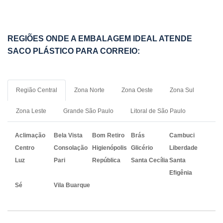
REGIÕES ONDE A EMBALAGEM IDEAL ATENDE
SACO PLÁSTICO PARA CORREIO:
Região Central
Zona Norte
Zona Oeste
Zona Sul
Zona Leste
Grande São Paulo
Litoral de São Paulo
Aclimação
Bela Vista
Bom Retiro
Brás
Cambuci
Centro
Consolação
Higienópolis
Glicério
Liberdade
Luz
Pari
República
Santa Cecília
Santa
Efigênia
Sé
Vila Buarque