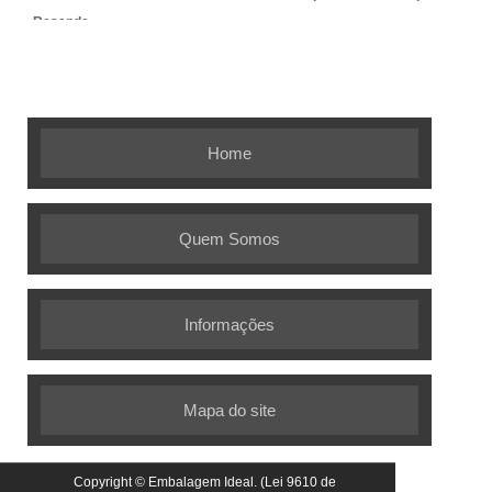
Resende
Embalagem Ideal - As melhores
soluções em embalagens flexíveis
Home
Quem Somos
Informações
Mapa do site
Copyright © Embalagem Ideal. (Lei 9610 de