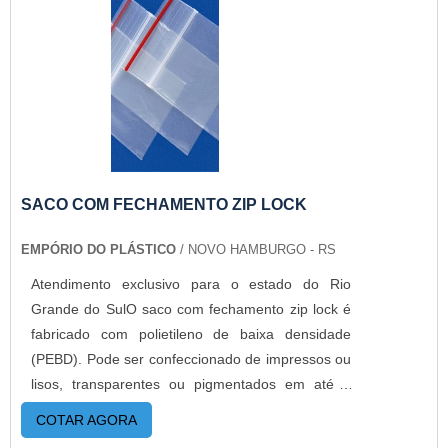
para diversas aplicações de uso, são
desenvolvidos de diversas maneiras diferentes.
Oferecendo: Maior resistência; Preservação do
meio ambiente; Resoluções para problemas
ambientais.A EMPRESA CERTA PARA COMPRAR
SACOS RECICLADOSA Empório do Plástico
passou a contratar a produção com fábricas ainda
mais modernas e custos reduzidos. Aumentando,
assim, o mix de sacos a pronta entrega e venda
SACO COM FECHAMENTO ZIP LOCK
fracionada, até em pequenas quantidades. Para
EMPÓRIO DO PLÁSTICO
/ NOVO HAMBURGO - RS
saber mais informações, basta solicitar um
orçamento..
Atendimento exclusivo para o estado do Rio
Grande do SulO saco com fechamento zip lock é
fabricado com polietileno de baixa densidade
(PEBD). Pode ser confeccionado de impressos ou
lisos, transparentes ou pigmentados em até 6
cores.O produto já ganhou espaço a muito tempo
COTAR AGORA
na indústria, pois poucas embalagens protegem