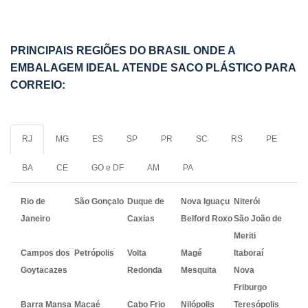
PRINCIPAIS REGIÕES DO BRASIL ONDE A
EMBALAGEM IDEAL ATENDE SACO PLÁSTICO PARA
CORREIO:
RJ
MG
ES
SP
PR
SC
RS
PE
BA
CE
GO e DF
AM
PA
Rio de
São Gonçalo
Duque de
Nova Iguaçu
Niterói
Janeiro
Caxias
Belford Roxo
São João de
Meriti
Campos dos
Petrópolis
Volta
Magé
Itaboraí
Goytacazes
Redonda
Mesquita
Nova
Friburgo
Barra Mansa
Macaé
Cabo Frio
Nilópolis
Teresópolis