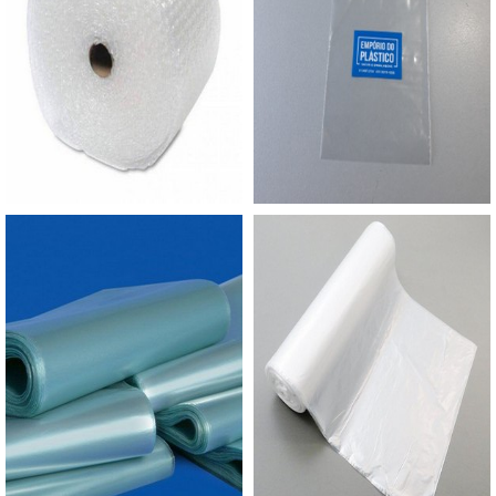
apresenta somente um pequeno bocal para
encaixe das mãos que a seguram e transportam,
é preparada exatamente para ter mais espaço
para a confecção personalizada de dizeres
como:Marcas;Anúncios;Mensagens; Peças de
marketing arrojadas e de fácil leitura.O saco alça
vazada personalizado é projetado de acordo com
as especificações de cada produtor, varejista,
comerciário ou representante de instituição que
queira estampar a marca pelos caminhos dos
compradores ou de quem foi presenteado pelos
produtos.Feita com polietileno de alta densidade e
reciclável, a sacola é confeccionada com material
reconhecido pela alta maleabilidade e resistência,
com espessuras a partir de 0,10 milímetros,
usualmente utilizada para comércio.SACOLA
ALÇA VAZADA PERSONALIZADA DE ALTA
QUALIDADEA Empório do Plástico passou a