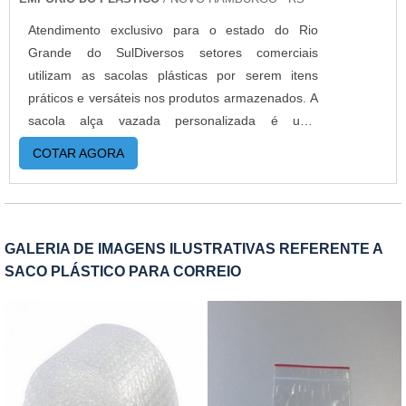
Atendimento exclusivo para o estado do Rio
Grande do SulDiversos setores comerciais
utilizam as sacolas plásticas por serem itens
práticos e versáteis nos produtos armazenados. A
sacola alça vazada personalizada é uma
excelente alternativa para lojas e comércios que
COTAR AGORA
buscam por compactar os produtos em itens de
qualidade e com diversas finalidades. Se torna
muitas vezes a embalagem final para o produto,
já que por onde for faz a propaganda da marca
GALERIA DE IMAGENS ILUSTRATIVAS REFERENTE A
do cliente. MAIS INFORMAÇÕES RELEVANTES
SACO PLÁSTICO PARA CORREIO
SOBRE O PRODUTOA sacola personalizada é um
modelo de saco plástico muito utilizado por
comércios, indústrias e instituições que querem
divulgar a marca por meio da exposição
ambulante e gratuita de consumidores
satisfeitos. Esse tipo de sacola, cuja alça