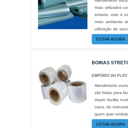
Atendimento excl
biodegradável. D
mais utilizados c
extrusão do film
entanto, este é u
armazenar produto
meio ambiente d
produto armazenad
utilização de s
artesanatos.A 
PRODUTOEsses sac
Plástico passou
COTAR AGORA
com custo reduzid
reduzidos. Aument
reciclado que man
pequenas quantida
de metal, atelier,
BOINAS STRET
acessórios extrem
meio ambiente, se
EMPÓRIO DO PLÁS
ao utilizar este p
Atendimento exclu
danos como rasgo
são feitas para f
plásticos recicla
Assim facilita mu
estar apto para 
caixa, do instrum
diferentes. Ofere
quem quer embal
problemas amb
VANTAGENSFabrica
Empório do Plást
COTAR AGORA