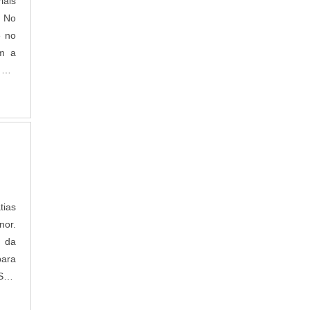
iais
o na
. No
para
e no
ça o
um a
ias,
 DO
 do
ade,
stos
tico
é em
eças
nto,
om o
que,
ofre
tias
acos
nor.
mbém
, da
iras
para
para
RSAS
OSA
o ao
as e