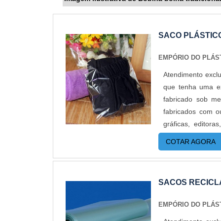
SACO PLÁSTIC
EMPÓRIO DO PLÁS
Atendimento excl
que tenha uma exc
fabricado sob m
fabricados com o
gráficas, editora
diversas vantagen
COTAR AGORA
e eficiência.O
de fácil abertura
adesiva abre e 
SACOS RECIC
aberto é necessár
ser aberto e f
EMPÓRIO DO PLÁS
roupas.Pensando