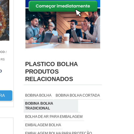
ICO
/
 RS
PLASTICO BOLHA
PRODUTOS
O
RELACIONADOS
RA
BOBINA BOLHA
BOBINA BOLHA CORTADA
BOBINA BOLHA
TRADICIONAL
BOLHA DE AR PARA EMBALAGEM
EMBALAGEM BOLHA
EMBALAGEM BOLHA PARA PROTEÇÃO