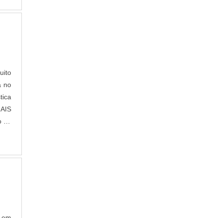
anti
ada,
te e
to..
as e
nas
icos
ho),
uito
s de
a no
s ou
tica
vido
MAIS
ato.
o de
a; É
s as
TADA
utos
mais
cado
ga e
 com
asta
agem
uito
eços
o em