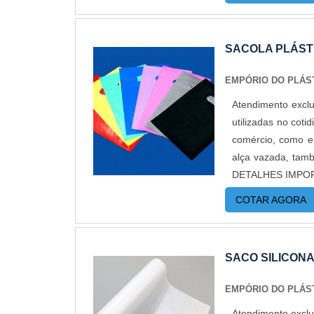
uso em diversos
custos reduzidos.
violação, sem acú
até em pequenas q
movimentação dos 
SACOLA PLÁST
formas de apli
automáticas. Segm
EMPÓRIO DO PLÁS
rígidos, tubos d
Atendimento exclu
segmento moveleir
utilizadas no co
alumínio, entre 
comércio, como e
grandes pacotes, 
alça vazada, tam
ao agente de peg
DETALHES IMPORT
Além disso, a bo
sacos são caracte
extremamente re
COTAR AGORA
fabricam em larga
EM FATIASA Empór
de forma persona
modernas e custo
vários fabricant
venda fracionada
SACO SILICON
prazos de entreg
solicitar um orçam
que apresenta mui
EMPÓRIO DO PLÁS
econômica, pois 
Atendimento exclu