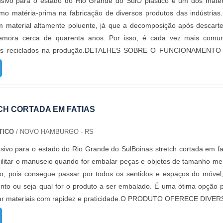
usivo para o estado do Rio Grande do SulO plástico é um dos mater
urante o processo de produção da embalagem, é adicionado o aditiv
omo matéria-prima na fabricação de diversos produtos das indústrias
e.Saco plástico de ótima transparência, geralmente utilizado 
m material altamente poluente, já que a decomposição após descart
s mais delicados que precisam ficar bem expostos,material que real
emora cerca de quarenta anos. Por isso, é cada vez mais com
o, perfeito para colocar bijuterias, lingeries, biscoitos, fotograf
acos reciclados na produção.DETALHES SOBRE O FUNCIONAMENTO
MELHOR EMPRESA PARA ADQUIRIR SACO PLÁSTICO PP A Empório
os podem ser fabricados com ou sem transparência, de alta qualid
 a contratar a produção com fábricas ainda mais modernas e cu
o e muita resistência. Além disso, é produzido com um composto plás
ando, assim, o mix de sacos a pronta entrega e venda fracionada, at
tém a resistência da embalagem sem aumentar o custo, ideal para p
des. Para saber mais informações, basta solicitar um orçamento..
 solas, couros, vidraçaria, etc.Os sacos plásticos reciclados são, porta
CH CORTADA EM FATIAS
amente funcionais no nosso dia a dia, afinal, além de colaborar c
 mostram itens resistentes e colaborativos nas aplicações. Isso por
TICO
/ NOVO HAMBURGO - RS
roduto, o usuário conta com um acessório resistente que dificilmente s
sivo para o estado do Rio Grande do SulBoinas stretch cortada em fa
s, quedas ou rupturas. Tanto que é bastante comum que estes s
acilitar o manuseio quando for embalar peças e objetos de tamanho me
dos sejam a base para artesanatos e outras decorações. Visando ta
ito, pois consegue passar por todos os sentidos e espaços do móvel
diversas aplicações de uso, são desenvolvidos de diversas mane
ento ou seja qual for o produto a ser embalado. É uma ótima opção 
cendo: Maior resistência; Preservação do meio ambiente; Resoluções 
ar materiais com rapidez e praticidade.O PRODUTO OFERECE DIVE
ientais.A EMPRESA CERTA PARA COMPRAR SACOS RECICLAD
do com PEBDL (polietileno de baixa densidade linear), é destinad
ico passou a contratar a produção com fábricas ainda mais modern