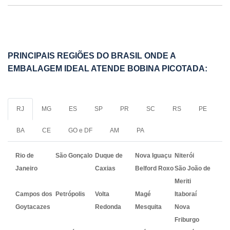
PRINCIPAIS REGIÕES DO BRASIL ONDE A
EMBALAGEM IDEAL ATENDE BOBINA PICOTADA:
RJ
MG
ES
SP
PR
SC
RS
PE
BA
CE
GO e DF
AM
PA
Rio de
São Gonçalo
Duque de
Nova Iguaçu
Niterói
Janeiro
Caxias
Belford Roxo
São João de
Meriti
Campos dos
Petrópolis
Volta
Magé
Itaboraí
Goytacazes
Redonda
Mesquita
Nova
Friburgo