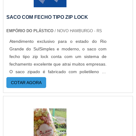
SACO COM FECHO TIPO ZIP LOCK
EMPÓRIO DO PLÁSTICO
/ NOVO HAMBURGO - RS
Atendimento exclusivo para o estado do Rio
Grande do SulSimples e moderno, o saco com
fecho tipo zip lock conta com um sistema de
fechamento excelente que atrai muitos empresas.
O saco zipado é fabricado com polietileno de
baixa densidade (PEBD). Impressos ou lisos,
COTAR AGORA
transparentes ou pigmentados em até 6 cores. O
produto já ganhou espaço a muito tempo na
indústria, pois poucas embalagens protegem
tanto um produto.MAIS INFORMAÇÕES
RELEVANTES SOBRE O PRODUTOO zip mostra-
se cada vez mais como a solução mais prática e
rentável na indústria alimentícia por proporcionar