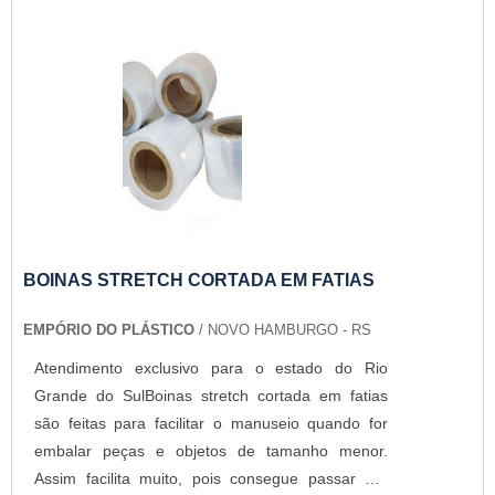
excelente aspecto visual brilhoso, resistente a
altas temperaturas e shelf life de grande
durabilidade. Com isso, a empresa oferece os
melhores profissionais para melhor atender todos
os clientes, garantindo os melhores produtos do
produto do mercado.SACO PP COM FITA ABRE E
FECHA COM A MELHOR QUALIDADEA Empório
do Plástico passou a contratar a produção com
fábricas ainda mais modernas e custos reduzidos.
Aumentando, assim, o mix de sacos a pronta
entrega e venda fracionada, até em pequenas
BOINAS STRETCH CORTADA EM FATIAS
quantidades. Para saber mais informações, basta
EMPÓRIO DO PLÁSTICO
/ NOVO HAMBURGO - RS
solicitar um orçamento..
Atendimento exclusivo para o estado do Rio
Grande do SulBoinas stretch cortada em fatias
são feitas para facilitar o manuseio quando for
embalar peças e objetos de tamanho menor.
Assim facilita muito, pois consegue passar por