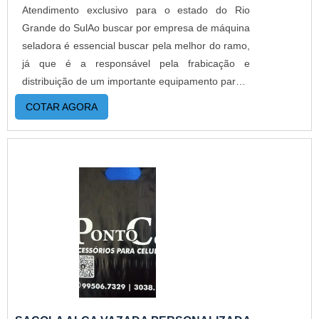
Atendimento exclusivo para o estado do Rio
Grande do SulAo buscar por empresa de máquina
seladora é essencial buscar pela melhor do ramo,
já que é a responsável pela frabicação e
distribuição de um importante equipamento para a
realização da uma perfeita selagem de
COTAR AGORA
embalagens, o que faz dela muito necessária nos
mais variados ambientes e segmentos
industriais.O PRODUTO APRESENTA DIVERSOS
MODELOSNo mercado são comercializados os
mais diversos modelos de seladoras de
embalagens. A seguir, esta lista com alguns dos
principais modelos delas: Seladora de pedal:
como próprio nome já se refere, ela tem o
acionamento efetuado por meio de pedal;
Seladora manual: possui tamanho reduzido, por
esta razão ela é uma seladora de mesa; Seladora
de esteira automática: É bastante versátil, pois