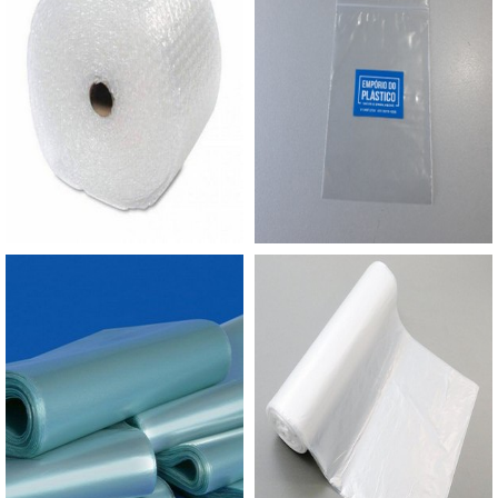
medidas, inclusive personalizadas, de acordo com
as necessidades de cada cliente. Além disso,
fabrica em todas as variações, garantindo, assim,
as melhores condições de plástico siliconado. O
comerciante, ainda, garante os melhores produtos
e atendimento do mercado, para assim, oferecer
uma ótima experiência a todos os cliente e
usuários.É recomendado que o material seja
estocado em ambiente protegido contra raios UV
e com médias de temperatura entre 20 e 25°C e
umidade relativa de 50% a 55%. Sendo
armazenado nessas condições, ele terá uma vida
útil de no mínimo 12 meses. Além disso, também
é importante evitar apoiar os rolos diretamente
sobre pisos para não haver transferência de
umidade.ONDE ADQUIRIR SACO SILICONADO
DE ALTA QUALIDADEA Empório do Plástico
passou a contratar a produção com fábricas ainda