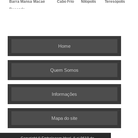
Barra Mansa
Macaé
Cabo Frio
Nilópolis
Teresópolis
Resende
Embalagem Ideal - As melhores
soluções em embalagens flexíveis
Home
Quem Somos
Informações
Mapa do site