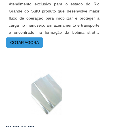
Atendimento exclusivo para o estado do Rio
Grande do SulO produto que desenvolve maior
fluxo de operação para imobilizar e proteger a
carga no manuseio, armazenamento e transporte
é encontrado na formação da bobina stretch
cortada em fatias. As principais características
COTAR AGORA
encontradas na composição é elasticidade e
resistência física para compactar os conteúdos
embalados.O PRODUTO GARANTE UMA SÉRIE
DE BENEFÍCIOSA aplicação da bobina stretch
pode ser utilizada para a embalagem de produtos
voltadas para os mercados de alimentos, higiene,
farmacêuticos, cosméticos, eletroeletrônicos
entres outros. Os polímeros contidos na
elaboração podem compactar alta capacidade de
comercialização. Além disso, ela oferece proteção
contra: Poeira; Resíduos; Umidade; Impactos.Os
aspectos visuais também são padrões