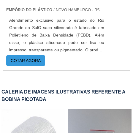
EMPÓRIO DO PLÁSTICO
/ NOVO HAMBURGO - RS
Atendimento exclusivo para o estado do Rio
Grande do SulO saco siliconado é fabricado em
Polietileno de Baixa Densidade (PEBD). Além
disso, o plástico siliconado pode ser liso ou
impresso, transparente ou pigmentado. O produto
é confeccionado em diversos tamanhos, cortes,
COTAR AGORA
soldas e formatos. MAIS INFORMAÇÕES
RELEVANTES SOBRE O PRODUTOO saco de
silicone é muito utilizado para proteger objetos de
arranhões. Por isso, oferece alta resistência ao
GALERIA DE IMAGENS ILUSTRATIVAS REFERENTE A
rasgo e ruptura. Além disso, o plástico siliconado
BOBINA PICOTADA
possui diversas vantagens e, geralmente, é
largamente utilizado para: Embalar peças;
Embalar medicamentos; Embalar alimentos;
Embalar madeiras, tecidos, entre outros.A
empresa oferece este produto em diversas