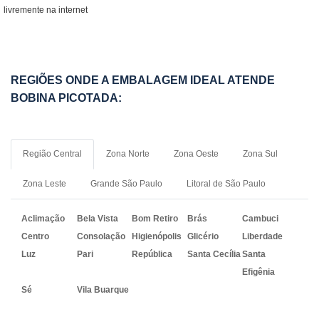
livremente na internet
REGIÕES ONDE A EMBALAGEM IDEAL ATENDE
BOBINA PICOTADA:
Região Central
Zona Norte
Zona Oeste
Zona Sul
Zona Leste
Grande São Paulo
Litoral de São Paulo
Aclimação
Bela Vista
Bom Retiro
Brás
Cambuci
Centro
Consolação
Higienópolis
Glicério
Liberdade
Luz
Pari
República
Santa Cecília
Santa
Efigênia
Sé
Vila Buarque