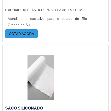
fracionada, até em pequenas quantidades. Para
EMPÓRIO DO PLÁSTICO
/ NOVO HAMBURGO - RS
saber mais informações, basta solicitar um
orçamento..
Atendimento exclusivo para o estado do Rio
Grande do Sul.
COTAR AGORA
SACO SILICONADO