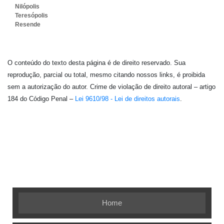
Nilópolis
Teresópolis
Resende
O conteúdo do texto desta página é de direito reservado. Sua
reprodução, parcial ou total, mesmo citando nossos links, é proibida
sem a autorização do autor. Crime de violação de direito autoral – artigo
184 do Código Penal –
Lei 9610/98 - Lei de direitos autorais
.
Embalagem Ideal - As melhores soluções em
embalagens flexíveis
Home