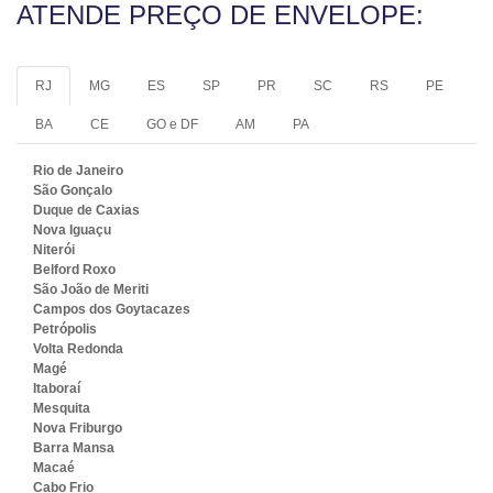
ATENDE PREÇO DE ENVELOPE:
RJ
MG
ES
SP
PR
SC
RS
PE
BA
CE
GO e DF
AM
PA
Rio de Janeiro
São Gonçalo
Duque de Caxias
Nova Iguaçu
Niterói
Belford Roxo
São João de Meriti
Campos dos Goytacazes
Petrópolis
Volta Redonda
Magé
Itaboraí
Mesquita
Nova Friburgo
Barra Mansa
Macaé
Cabo Frio