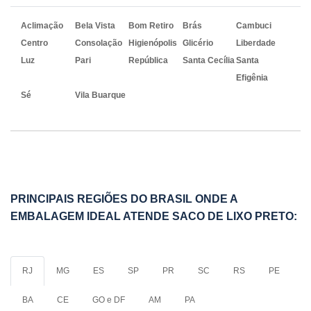
Aclimação
Bela Vista
Bom Retiro
Brás
Cambuci
Centro
Consolação
Higienópolis
Glicério
Liberdade
Luz
Pari
República
Santa Cecília
Santa
Efigênia
Sé
Vila Buarque
PRINCIPAIS REGIÕES DO BRASIL ONDE A
EMBALAGEM IDEAL ATENDE SACO DE LIXO PRETO:
RJ
MG
ES
SP
PR
SC
RS
PE
BA
CE
GO e DF
AM
PA