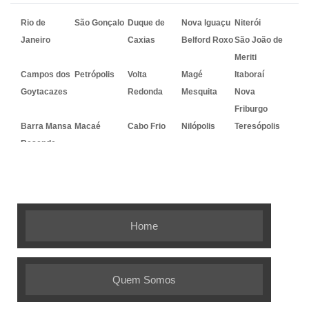
Rio de
São Gonçalo
Duque de
Nova Iguaçu
Niterói
Janeiro
Caxias
Belford Roxo
São João de
Meriti
Campos dos
Petrópolis
Volta
Magé
Itaboraí
Goytacazes
Redonda
Mesquita
Nova
Friburgo
Barra Mansa
Macaé
Cabo Frio
Nilópolis
Teresópolis
Resende
Embalagem Ideal - As melhores
soluções em embalagens flexíveis
Home
Quem Somos