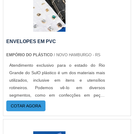
ENVELOPES EM PVC
EMPÓRIO DO PLÁSTICO
/ NOVO HAMBURGO - RS
Atendimento exclusivo para o estado do Rio
Grande do SulO plástico é um dos materiais mais
utilizados, inclusive em itens e utensílios
rotineiros. Podemos vê-lo em diversos
segmentos, como em confecções em peças
ornamentais, componentes eletrônicos,
COTAR AGORA
laboratórios, gráficas e em papelarias, com
destaque para os envelopes em PVC. Esse
produto é especialmente desenvolvido para
ajudar no armazenamento de produtos,