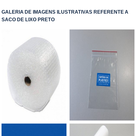
à aparência, resistência e temperatura. Possuem
tanto um produto.MAIS INFORMAÇÕES
alto rendimento e excelente soldabilidade.BOBINA
GALERIA DE IMAGENS ILUSTRATIVAS REFERENTE A
RELEVANTES SOBRE O PRODUTOO zip mostra-
STRETCH CORTADA EM FATIAS COM A
SACO DE LIXO PRETO
se cada vez mais como a solução mais prática e
MELHOR QUALIDADEA Empório do Plástico
rentável na indústria alimentícia por proporcionar
passou a contratar a produção com fábricas ainda
ao consumidor abrir a embalagem e ter a
mais modernas e custos reduzidos. Aumentando,
liberdade de fechar novamente, garantindo a
assim, o mix de sacos a pronta entrega e venda
mesma proteção que se estivesse fechado. Além
fracionada, até em pequenas quantidades. Para
disso, é usado em: Indústria da moda íntima, para
saber mais informações, basta solicitar um
embalar cuecas, biquínis, entre outros, além de
orçamento..
ser muito útil para acondicionar produtos pessoais
que necessitem de proteção especial; Indústria
alimentícia por proporcionar ao consumidor abrir
a embalagem e ter a liberdade de fechar
novamente, garantindo a mesma proteção que se
estivesse fechado; Indústrias em geral.Usar uma
embalagem com fecho zip simplifica o cuidado e a
preocupação necessária tanto com o produto