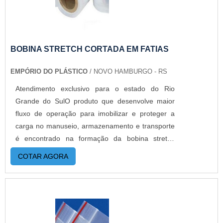
SACOS ZIP LOCK PERSONALIZADO COM
ETIQUETA A Empório do Plástico passou a
contratar a produção com fábricas ainda mais
modernas e custos reduzidos. Aumentando,
BOBINA STRETCH CORTADA EM FATIAS
assim, o mix de sacos a pronta entrega e venda
EMPÓRIO DO PLÁSTICO
/ NOVO HAMBURGO - RS
fracionada, até em pequenas quantidades. Para
saber mais informações, basta solicitar um
Atendimento exclusivo para o estado do Rio
orçamento..
Grande do SulO produto que desenvolve maior
fluxo de operação para imobilizar e proteger a
carga no manuseio, armazenamento e transporte
é encontrado na formação da bobina stretch
cortada em fatias. As principais características
COTAR AGORA
encontradas na composição é elasticidade e
resistência física para compactar os conteúdos
embalados.O PRODUTO GARANTE UMA SÉRIE
DE BENEFÍCIOSA aplicação da bobina stretch
pode ser utilizada para a embalagem de produtos