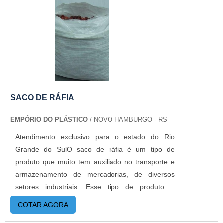
altas temperaturas e shelf life de grande
durabilidade. Com isso, a empresa oferece os
melhores profissionais para melhor atender todos
os clientes, garantindo os melhores produtos do
produto do mercado.SACO PP COM FITA ABRE E
FECHA COM A MELHOR QUALIDADEA Empório
do Plástico passou a contratar a produção com
fábricas ainda mais modernas e custos reduzidos.
SACO DE RÁFIA
Aumentando, assim, o mix de sacos a pronta
EMPÓRIO DO PLÁSTICO
/ NOVO HAMBURGO - RS
entrega e venda fracionada, até em pequenas
quantidades. Para saber mais informações, basta
Atendimento exclusivo para o estado do Rio
solicitar um orçamento..
Grande do SulO saco de ráfia é um tipo de
produto que muito tem auxiliado no transporte e
armazenamento de mercadorias, de diversos
setores industriais. Esse tipo de produto é
encontrado em metalúrgicas, siderúrgicas, na
COTAR AGORA
construção civil, indústria alimentícia e em muitos