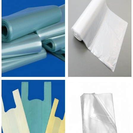
oferecido quanto com o cliente, sempre
oferecendo o melhor para quem consome o que
você e a empresa dispõe ao mercado.SACO COM
FECHO TIPO ZIP LOCK DE ALTA QUALIDADEA
Empório do Plástico passou a contratar a
produção com fábricas ainda mais modernas e
custos reduzidos. Aumentando, assim, o mix de
sacos a pronta entrega e venda fracionada, até
em pequenas quantidades. Para saber mais
informações, basta solicitar um orçamento..