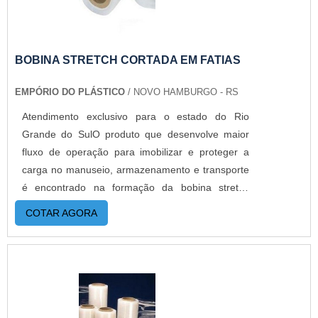
garantidos em todas as compras.ONDE
COMPRAR COLMÉIA PARA MOSTRUÁRIOS DE
METAISA Empório do Plástico passou a contratar
a produção com fábricas ainda mais modernas e
BOBINA STRETCH CORTADA EM FATIAS
custos reduzidos. Aumentando, assim, o mix de
EMPÓRIO DO PLÁSTICO
/ NOVO HAMBURGO - RS
sacos a pronta entrega e venda fracionada, até
em pequenas quantidades. Para saber mais
Atendimento exclusivo para o estado do Rio
informações, basta solicitar um orçamento..
Grande do SulO produto que desenvolve maior
fluxo de operação para imobilizar e proteger a
carga no manuseio, armazenamento e transporte
é encontrado na formação da bobina stretch
cortada em fatias. As principais características
COTAR AGORA
encontradas na composição é elasticidade e
resistência física para compactar os conteúdos
embalados.O PRODUTO GARANTE UMA SÉRIE
DE BENEFÍCIOSA aplicação da bobina stretch
pode ser utilizada para a embalagem de produtos
voltadas para os mercados de alimentos, higiene,