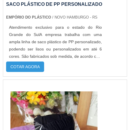
SACO PLÁSTICO DE PP PERSONALIZADO
EMPÓRIO DO PLÁSTICO
/ NOVO HAMBURGO - RS
Atendimento exclusivo para o estado do Rio
Grande do SulA empresa trabalha com uma
ampla linha de saco plástico de PP personalizado,
podendo ser lisos ou personalizados em até 6
cores. São fabricados sob medida, de acordo com
a necessidade de cada cliente. Além disso, esta
COTAR AGORA
embalagem flexível poder ser fabricado com dois
tipos de adesivo: permanente e abre e
fecha.MAIS DETALHES IMPORTANTES SOBRE O
PRODUTONo caso do saco PP adesivado perm...