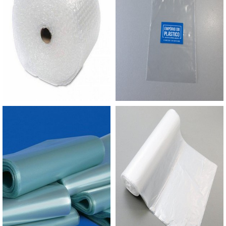
esta razão ela é uma seladora de mesa; Seladora
Aumentando, assim, o mix de sacos a pronta
de esteira automática: É bastante versátil, pois
entrega e venda fracionada, até em pequenas
permite efetuar a selagem tanto de papel grau
quantidades. Para saber mais informações, basta
cirúrgico como de filme da modalidade
solicitar um orçamento..
bilaminado.Ainda sobre as seladoras manuais
para plástico é fundamental citar que, uma das
vantagens deste modelo de seladora é que ele
apenas consome energia elétrica no período em
que é executada a selagem, o que faz dele um
equipamento que gera economia. Com a
máquina, o cliente consegue lacrar rapidamente
sacos plásticos de até 35cm de largura. Com
acionamento por pedal, ela é fácil de usar e solda
com precisão, tornando assim os produtos mais
higiênicos e invioláveis. É de fácil manuseio e não
requer treinamentos para uso.EMPRESA DE
MÁQUINA SELADORA RENOMADA NO RAMOA
Empório do Plástico passou a contratar a