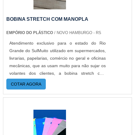
BOBINA STRETCH COM MANOPLA
EMPÓRIO DO PLÁSTICO
/ NOVO HAMBURGO - RS
Atendimento exclusivo para o estado do Rio
Grande do SulMuito utilizado em supermercados,
livrarias, papelarias, comércio no geral e oficinas
mecânicas, que as usam muito para não sujar os
volantes dos clientes, a bobina stretch com
manopla é indicada para estabelecimentos que
COTAR AGORA
realizam o processo de arqueação de forma
manual através do uso do filme stretch que
assegura melhores resultados no processo de
paletização.O PRODUTO GARANTE UMA SÉRIE
DE BENEFÍCIOSFabricado em polietileno de alta
resistência, o tubete de plástico acoplado a
manopla estão aptos a paletizar produtos e