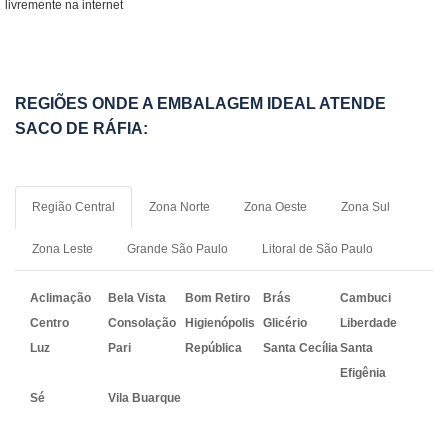
livremente na internet
REGIÕES ONDE A EMBALAGEM IDEAL ATENDE
SACO DE RÁFIA:
Região Central
Zona Norte
Zona Oeste
Zona Sul
Zona Leste
Grande São Paulo
Litoral de São Paulo
Aclimação
Bela Vista
Bom Retiro
Brás
Cambuci
Centro
Consolação
Higienópolis
Glicério
Liberdade
Luz
Pari
República
Santa Cecília
Santa
Efigênia
Sé
Vila Buarque