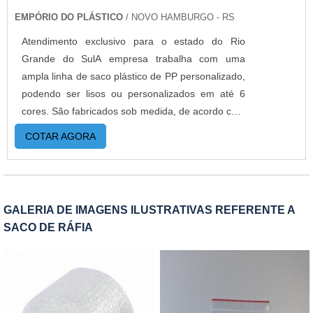
EMPÓRIO DO PLÁSTICO
/ NOVO HAMBURGO - RS
Atendimento exclusivo para o estado do Rio
Grande do SulA empresa trabalha com uma
ampla linha de saco plástico de PP personalizado,
podendo ser lisos ou personalizados em até 6
cores. São fabricados sob medida, de acordo com
a necessidade de cada cliente. Além disso, esta
COTAR AGORA
embalagem flexível poder ser fabricado com dois
tipos de adesivo: permanente e abre e
fecha.MAIS DETALHES IMPORTANTES SOBRE O
PRODUTONo caso do saco PP adesivado
GALERIA DE IMAGENS ILUSTRATIVAS REFERENTE A
permanente, a embalagem se torna inviolável, e
SACO DE RÁFIA
para se violar é necessário danificar a
embalagem. É uma forma segura para enviar os
produtos, e transmitir a segurança ao cliente final
que o produto chegou conforme foi enviado.Para
o saco abre e fecha, a embalagem pode ser