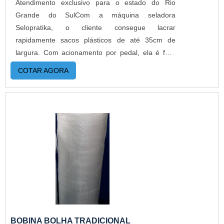
Atendimento exclusivo para o estado do Rio
Grande do SulCom a máquina seladora
Selopratika, o cliente consegue lacrar
rapidamente sacos plásticos de até 35cm de
largura. Com acionamento por pedal, ela é fácil
de usar e solda com precisão, tornando assim os
COTAR AGORA
produtos mais higiênicos e invioláveis. É de fácil
manuseio e não requer treinamentos para
uso.DETALHES SOBRE O FUNCIONAMENTO DO
PRODUTOO dispositivo de selar plásticos da
indústria é um aparelho empregado nas
confecções de embalagens plásticas e em TNT,
com aplicações de solda rápida. A máquina
industrial realiza grandes volumes de selagem a
altas velocidades, garantindo excelentes índices
de produtividade. Além disso, oferece: Qualidade;
Eficiência; Bom custo benefício.Selando materiais
poliméricos sintéticos como acrílico, e também
BOBINA BOLHA TRADICIONAL