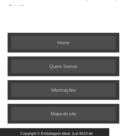
Resende
Embalagem Ideal - As melhores
soluções em embalagens flexíveis
Home
Quem Somos
Informações
Mapa do site
Copyright © Embalagem Ideal. (Lei 9610 de