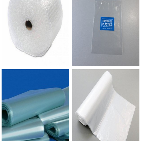
aberta por diversas vezes, como é o caso dos
sacos para roupas. Para contribuir com o meio
ambiente, há a opção de saco oxi biodegradável,
nesta opção, a embalagem em contato com a
natureza se degrada em curto espaço de tempo,
em média seis meses, ao contrário dos sacos
convencionais que podem levar até 100 anos
para se decompor.Além disso, a empresa conta
com os melhores profissionais do mercado,
fazendo, assim, produtos de alta qualidade e
eficiência. Com isso, a empresa consegue
capacitar e oferecer as melhores condições para
todos os clientes e colaboradores, por exemplo:
Melhor custo benefício; Segurança e praticidade;
Alta qualidade e eficiência.ALTA EFICIÊNCIA EM
SACO PLÁSTICO DE PP PERSONALIZADOA
Empório do Plástico passou a contratar a
produção com fábricas ainda mais modernas e