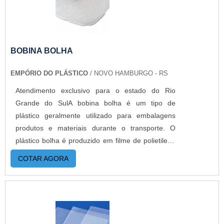
DE ALTA QUALIDADEA Empório do Plástico
passou a contratar a produção com fábricas ainda
mais modernas e custos reduzidos. Aumentando,
assim, o mix de sacos a pronta entrega e venda
BOBINA BOLHA
fracionada, até em pequenas quantidades. Para
EMPÓRIO DO PLÁSTICO
/ NOVO HAMBURGO - RS
saber mais informações sobre os produtos
oferecidos pela empresa, basta solicitar clicar
Atendimento exclusivo para o estado do Rio
aqui..
Grande do SulA bobina bolha é um tipo de
plástico geralmente utilizado para embalagens
produtos e materiais durante o transporte. O
plástico bolha é produzido em filme de polietileno
de baixa densidade, com bolhas de ar prensadas,
COTAR AGORA
proporcionando uma excelente proteção aos
produtos nele embalados.MAIS DETALHES
IMPORTANTES SOBRE O PRODUTOA bobina de
plástico bolha é desenvolvida através da extrusão
do polietileno de baixa densidade. O produto é um