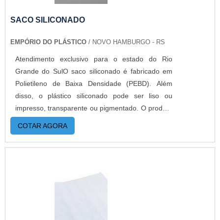
SACO SILICONADO
EMPÓRIO DO PLÁSTICO
/ NOVO HAMBURGO - RS
Atendimento exclusivo para o estado do Rio
Grande do SulO saco siliconado é fabricado em
Polietileno de Baixa Densidade (PEBD). Além
disso, o plástico siliconado pode ser liso ou
impresso, transparente ou pigmentado. O produto
é confeccionado em diversos tamanhos, cortes,
COTAR AGORA
soldas e formatos. MAIS INFORMAÇÕES
RELEVANTES SOBRE O PRODUTOO saco de
silicone é muito utilizado para proteger objetos de
arranhões. Por isso, oferece alta resistência ao
rasgo e ruptura. Além disso, o plástico siliconado
possui diversas vantagens e, geralmente, é
largamente utilizado para: Embalar peças;
Embalar medicamentos; Embalar alimentos;