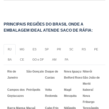
PRINCIPAIS REGIÕES DO BRASIL ONDE A
EMBALAGEM IDEAL ATENDE SACO DE RÁFIA:
RJ
MG
ES
SP
PR
SC
RS
PE
BA
CE
GO e DF
AM
PA
Rio de
São Gonçalo
Duque de
Nova Iguaçu
Niterói
Janeiro
Caxias
Belford Roxo
São João de
Meriti
Campos dos
Petrópolis
Volta
Magé
Itaboraí
Goytacazes
Redonda
Mesquita
Nova
Friburgo
Barra Mansa
Macaé
Cabo Frio
Nilópolis
Teresópolis