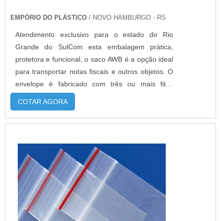
EMPÓRIO DO PLÁSTICO
/ NOVO HAMBURGO - RS
Atendimento exclusivo para o estado do Rio
Grande do SulCom esta embalagem prática,
protetora e funcional, o saco AWB é a opção ideal
para transportar notas fiscais e outros objetos. O
envelope é fabricado com três ou mais fitas
adesivas, numa embalagem prática, protetora e
COTAR AGORA
funcional. O produto pode ser fabricado com
material 100% reciclado, sendo ideal para o meio
ambiente.MAIS DETALHES IMPORTANTES
SOBRE O PRODUTOAlém disso, o também c...