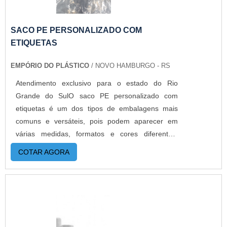
sacos a pronta entrega e venda fracionada, até
em pequenas quantidades. Para saber mais
informações, basta solicitar um orçamento..
SACO PE PERSONALIZADO COM
ETIQUETAS
EMPÓRIO DO PLÁSTICO
/ NOVO HAMBURGO - RS
Atendimento exclusivo para o estado do Rio
Grande do SulO saco PE personalizado com
etiquetas é um dos tipos de embalagens mais
comuns e versáteis, pois podem aparecer em
várias medidas, formatos e cores diferentes,
sempre protegendo o conteúdo de possíveis
COTAR AGORA
danificações provocadas por fatores externos. Por
isso, o saco pode ser utilizado para embalar
praticamente qualquer tipo de mercadoria, desde
alimentos até mesmo roupas e outros objetos.
Além disso, a empresa personaliza com etiqueta
adesiva, assim o cliente consegue ter uma