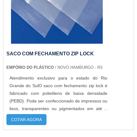
SACO COM FECHAMENTO ZIP LOCK
EMPÓRIO DO PLÁSTICO
/ NOVO HAMBURGO - RS
Atendimento exclusivo para o estado do Rio
Grande do SulO saco com fechamento zip lock é
fabricado com polietileno de baixa densidade
(PEBD). Pode ser confeccionado de impressos ou
lisos, transparentes ou pigmentados em até 6
cores.O produto já ganhou espaço a muito tempo
COTAR AGORA
na indústria, pois poucas embalagens protegem
tanto um produto como o zip. Simples e altamente