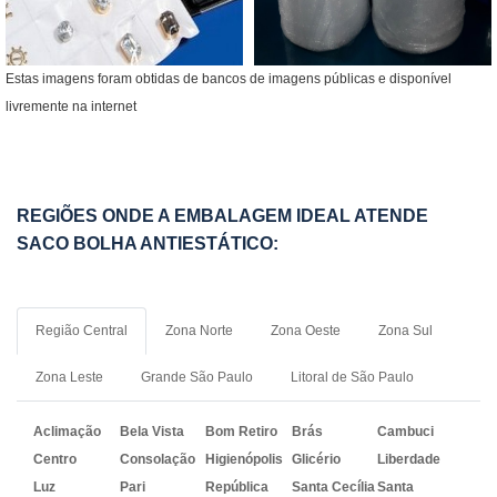
Estas imagens foram obtidas de bancos de imagens públicas e disponível
livremente na internet
REGIÕES ONDE A EMBALAGEM IDEAL ATENDE
SACO BOLHA ANTIESTÁTICO:
Região Central
Zona Norte
Zona Oeste
Zona Sul
Zona Leste
Grande São Paulo
Litoral de São Paulo
Aclimação
Bela Vista
Bom Retiro
Brás
Cambuci
Centro
Consolação
Higienópolis
Glicério
Liberdade
Luz
Pari
República
Santa Cecília
Santa