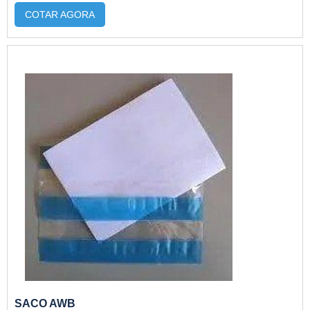
muito mais tempo. Ao embalar alimentos a
COTAR AGORA
validade deles é completamente estendida, pois
eles não terão nenhum contato com o ar e serão
pouco afetados pela ação do tempo. Você
economiza muito dinheiro e evita o desper...
SACO AWB