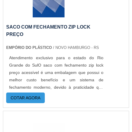
SACO COM FECHAMENTO ZIP LOCK
PREÇO
EMPÓRIO DO PLÁSTICO
/ NOVO HAMBURGO - RS
Atendimento exclusivo para o estado do Rio
Grande do SulO saco com fechamento zip lock
preço acessível é uma embalagem que possui o
melhor custo benefício e um sistema de
fechamento moderno, devido à praticidade que
este fecho possui. Somente o zip continua
COTAR AGORA
protegendo e garantindo a integridade do produto
após a abertura, pois basta fechar novamente e
embalagem e ficará completamente
lacrada.DETALHES SOBRE O FUNCIONAMENTO
DO PRODUTOÉ fabricado sob medida, de acordo