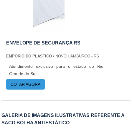
PERSONALIZADO COM ETIQUETASA Empório
do Plástico passou a contratar a produção com
fábricas ainda mais modernas e custos reduzidos.
Aumentando, assim, o mix de sacos a pronta
entrega e venda fracionada, até em pequenas
quantidades. Para saber mais informações, basta
ENVELOPE DE SEGURANÇA RS
solicitar um orçamento..
EMPÓRIO DO PLÁSTICO
/ NOVO HAMBURGO - RS
Atendimento exclusivo para o estado do Rio
Grande do Sul.
COTAR AGORA
GALERIA DE IMAGENS ILUSTRATIVAS REFERENTE A
SACO BOLHA ANTIESTÁTICO