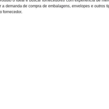
produto o ideal é buscar fornecedores com experiência de me
tir a demanda de compra de embalagens, envelopes e outros t
o fornecedor.