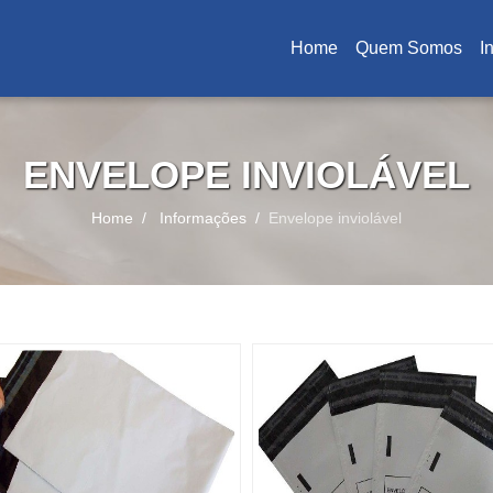
Home
Quem Somos
I
(current)
ENVELOPE INVIOLÁVEL
Home
Informações
Envelope inviolável