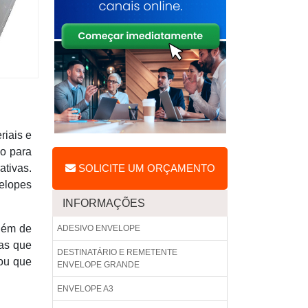
riais e
do para
ativas.
SOLICITE UM ORÇAMENTO
velopes
INFORMAÇÕES
além de
ADESIVO ENVELOPE
as que
DESTINATÁRIO E REMETENTE
 ou que
ENVELOPE GRANDE
ENVELOPE A3