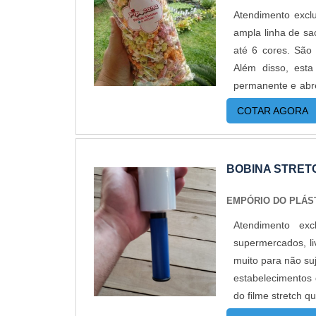
Atendimento excl
ampla linha de sa
até 6 cores. São
Além disso, esta
permanente e a
do saco PP adesi
COTAR AGORA
necessário dani
transmitir a segu
saco abre e fech
BOBINA STRET
sacos para roup
biodegradável, n
EMPÓRIO DO PLÁS
espaço de tempo,
Atendimento ex
levar até 100 a
supermercados, li
profissionais do m
muito para não suj
a empresa consegu
estabelecimentos
colaboradores, p
do filme stretch 
qualidade e efi
GARANTE UMA SÉR
Empório do Plást