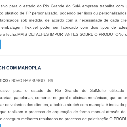
usivo para o estado do Rio Grande do SulA empresa trabalha com
co plástico de PP personalizado, podendo ser lisos ou personalizado
 fabricados sob medida, de acordo com a necessidade de cada clie
 embalagem flexível poder ser fabricado com dois tipos de ades
bre e fecha.MAIS DETALHES IMPORTANTES SOBRE O PRODUTONo c
vado permanente, a embalagem se torna inviolável, e para se viol
ficar a embalagem. É uma forma segura para enviar os produto
rança ao cliente final que o produto chegou conforme foi enviado.Pa
a, a embalagem pode ser aberta por diversas vezes, como é o caso
CH COM MANOPLA
as. Para contribuir com o meio ambiente, há a opção de saco
esta opção, a embalagem em contato com a natureza se degrada em c
TICO
/ NOVO HAMBURGO - RS
 em média seis meses, ao contrário dos sacos convencionais que p
clusivo para o estado do Rio Grande do SulMuito utilizado
nos para se decompor.Além disso, a empresa conta com os melh
vrarias, papelarias, comércio no geral e oficinas mecânicas, que as 
ercado, fazendo, assim, produtos de alta qualidade e eficiência. Com i
ar os volantes dos clientes, a bobina stretch com manopla é indicada 
e capacitar e oferecer as melhores condições para todos os client
 que realizam o processo de arqueação de forma manual através do
or exemplo: Melhor custo benefício; Segurança e praticidade; 
que assegura melhores resultados no processo de paletização.O PRO
ciência.ALTA EFICIÊNCIA EM SACO PLÁSTICO DE PP PERSONALIZA
IE DE BENEFÍCIOSFabricado em polietileno de alta resistênci
ico passou a contratar a produção com fábricas ainda mais modern