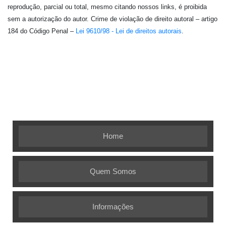
reprodução, parcial ou total, mesmo citando nossos links, é proibida
sem a autorização do autor. Crime de violação de direito autoral – artigo
184 do Código Penal –
Lei 9610/98 - Lei de direitos autorais
.
Embalagem Ideal - As melhores soluções em
embalagens flexíveis
Home
Quem Somos
Informações