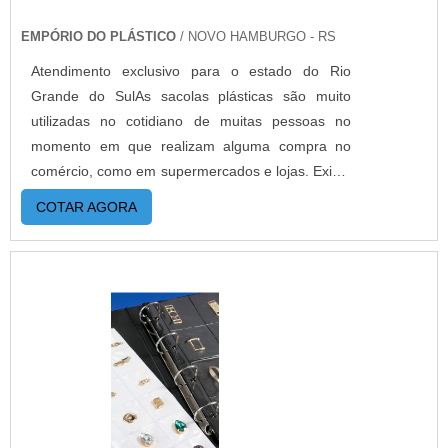
orçamento..
EMPÓRIO DO PLÁSTICO
/ NOVO HAMBURGO - RS
Atendimento exclusivo para o estado do Rio
Grande do SulAs sacolas plásticas são muito
utilizadas no cotidiano de muitas pessoas no
momento em que realizam alguma compra no
comércio, como em supermercados e lojas. Existe
uma variedade, como a sacola plástica alça
COTAR AGORA
vazada, também conhecida como camiseta, que é
um dos tipos mais utilizados. MAIS DETALHES
IMPORTANTES SOBRE O PRODUTOA
praticidade e versatilidade desse tipo de sacos
são características fundamentais que fazem com
que as indústrias de embalagens as fabricam em
larga escala. A indústria dessas sacolas também
pode dispor desses produtos de forma
personalizada, o que depende da necessidade do
cliente. Existem no mercado vários fabricantes,