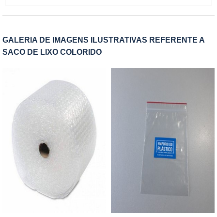
metal, bolsas, calçados, cópias de documentos,
lingeries, biquínis e roupas no geral, documentos
roupas, moldes e produtos diversos. Muito
e etc.MAIS INFORMAÇÕES RELEVANTES
utilizado pelas indústrias de modo geral,
SOBRE O PRODUTOSão criados sob medida,
principalmente: Metalúrgicas; Indústrias de bolsas
GALERIA DE IMAGENS ILUSTRATIVAS REFERENTE A
segundo a necessidade de cada indivíduo. Além
e calçados; Indústrias de roupas; Etc.GARANTIA
SACO DE LIXO COLORIDO
disso, esta embalagem flexível poder ser criada
DE ALTA EFICIÊNCIA EM SACO VIRGEMA
com dois incríveis tipos de adesivo: permanente
Empório do Plástico passou a contratar a
ou abre e fecha. Quando se trata do saco PP, a
produção com fábricas ainda mais modernas e
embalagem se torna integralmente inviolável, e
custos reduzidos. Aumentando, assim, o mix de
para se violar é imprescindível danificar a
sacos a pronta entrega e venda fracionada, até
embalagem.É uma maneira totalmente segura
em pequenas quantidades. Para saber mais
para enviar os produtos e transmitir a completa
informações, basta solicitar um orçamento..
segurança ao cliente final. Além disso, o produto
garante aos clientes: Alta qualidade; Mantém a
integridade do produto; Bom custo
benefício.Dessa forma, contar com uma
embalagem resistente, eficaz e que seja atraente
esteticamente é muito importante. Como garantia
de qualidade, a empresa pode produzir o produto