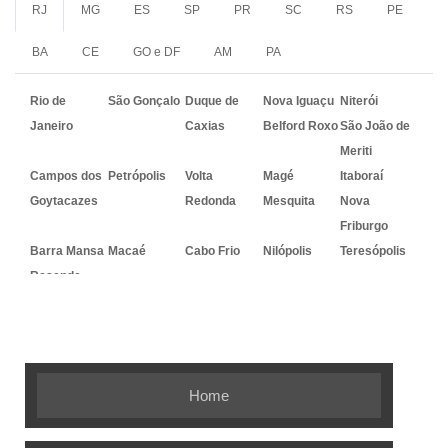
RJ
MG
ES
SP
PR
SC
RS
PE
BA
CE
GO e DF
AM
PA
Rio de
São Gonçalo
Duque de
Nova Iguaçu
Niterói
Janeiro
Caxias
Belford Roxo
São João de
Meriti
Campos dos
Petrópolis
Volta
Magé
Itaboraí
Goytacazes
Redonda
Mesquita
Nova
Friburgo
Barra Mansa
Macaé
Cabo Frio
Nilópolis
Teresópolis
Resende
Embalagem Ideal - As melhores
soluções em embalagens flexíveis
Home