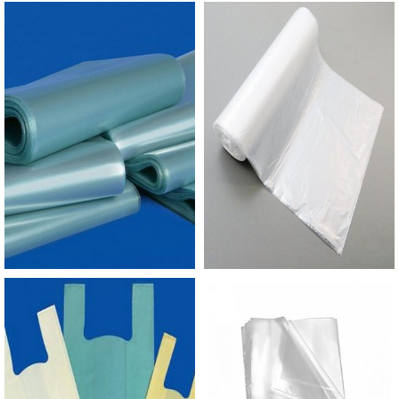
em diversas cores e formatos, além de oferecer a
opção transparente e a sustentável.ONDE
ENCONTRAR ALTA QUALIDADE EM SACO PP
ADESIVADOSA Empório do Plástico passou a
contratar a produção com fábricas ainda mais
modernas e custos reduzidos. Aumentando,
assim, o mix de sacos a pronta entrega e venda
fracionada, até em pequenas quantidades. Para
saber mais informações, basta solicitar um
orçamento..