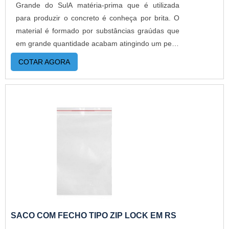
Grande do SulA matéria-prima que é utilizada
para produzir o concreto é conheça por brita. O
material é formado por substâncias graúdas que
em grande quantidade acabam atingindo um peso
elevado. Por isso, é necessário utilizar uma
COTAR AGORA
embalagem específica que fornece maior controle
de estabilidade, como os sacos britas.MAIS
INFORMAÇÕES RELEVANTES SOBRE O
PRODUTOSão ideais para o transporte de
produtos que possuem pesos elevados, variando
entre os 20, 25 ou 30 kg. Entretanto, para objetos
mais leves, é possível fabricá-lo com espessura
mais fina. O material utilizado para confecção do
saco de brita é totalmente flexível, e, em virtude
disso, é possível produzi-lo com 450 micras ou
0,450 mm. Além disso, garantem: Resistência
contra rasgos; Compactação do material;
SACO COM FECHO TIPO ZIP LOCK EM RS
Durabilidade; Permeabilidade; Rigidez.Esses