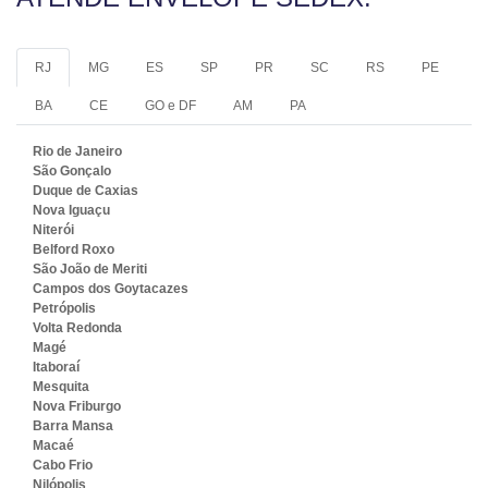
RJ
MG
ES
SP
PR
SC
RS
PE
BA
CE
GO e DF
AM
PA
Rio de Janeiro
São Gonçalo
Duque de Caxias
Nova Iguaçu
Niterói
Belford Roxo
São João de Meriti
Campos dos Goytacazes
Petrópolis
Volta Redonda
Magé
Itaboraí
Mesquita
Nova Friburgo
Barra Mansa
Macaé
Cabo Frio
Nilópolis