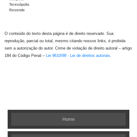
Teresópolis
Resende
O conteúdo do texto desta página é de direito reservado. Sua
reprodução, parcial ou total, mesmo citando nossos links, é proibida
sem a autorização do autor. Crime de violação de direito autoral – artigo
184 do Código Penal –
Lei 9610/98 - Lei de direitos autorais
.
Embalagem Ideal - As melhores soluções em
embalagens flexíveis
Home