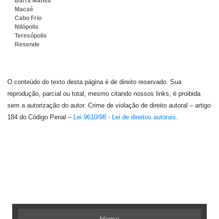
Barra Mansa
Macaé
Cabo Frio
Nilópolis
Teresópolis
Resende
O conteúdo do texto desta página é de direito reservado. Sua
reprodução, parcial ou total, mesmo citando nossos links, é proibida
sem a autorização do autor. Crime de violação de direito autoral – artigo
184 do Código Penal –
Lei 9610/98 - Lei de direitos autorais
.
Embalagem Ideal - As melhores soluções em
embalagens flexíveis
Home