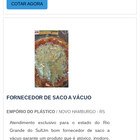
COTAR AGORA
isso por ser uma empresa comprometida com
seus serviços e que preza pela segurança,
características possíveis pelo fato de ter escritório
de alta qualidade onde são realizadas as
atividades e investimento constante em tecnologia
na produção das embalagens.Tudo isso, somado
a uma equipe multidisciplinar de consultores
associados e profissionais com vasta experiência
na área de atuação, garante o sucesso de cada
cliente de ponta a ponta.
FORNECEDOR DE SACO A VÁCUO
EMPÓRIO DO PLÁSTICO
/ NOVO HAMBURGO - RS
Atendimento exclusivo para o estado do Rio
Grande do SulUm bom fornecedor de saco a
vácuo garante um produto que é atóxico, inodoro,