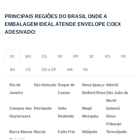
PRINCIPAIS REGIÕES DO BRASIL ONDE A
EMBALAGEM IDEAL ATENDE ENVELOPE COEX
ADESIVADO:
RJ
MG
ES
SP
PR
SC
RS
PE
BA
CE
GO e DF
AM
PA
Rio de
São Gonçalo
Duque de
Nova Iguaçu
Niterói
Janeiro
Caxias
Belford Roxo
São João de
Meriti
Campos dos
Petrópolis
Volta
Magé
Itaboraí
Goytacazes
Redonda
Mesquita
Nova
Friburgo
Barra Mansa
Macaé
Cabo Frio
Nilópolis
Teresópolis
Resende