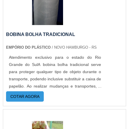
COM A MELHOR QUALIDADEA Empório do
Plástico passou a contratar a produção com
fábricas ainda mais modernas e custos reduzidos.
Aumentando, assim, o mix de sacos a pronta
entrega e venda fracionada, até em pequenas
BOBINA BOLHA TRADICIONAL
quantidades. Para saber mais informações, basta
EMPÓRIO DO PLÁSTICO
/ NOVO HAMBURGO - RS
solicitar um orçamento..
Atendimento exclusivo para o estado do Rio
Grande do SulA bobina bolha tradicional serve
para proteger qualquer tipo de objeto durante o
transporte, podendo inclusive substituir a caixa de
papelão. Ao realizar mudanças e transportes, o
uso desse produto é essencial para que nada
COTAR AGORA
quebre ou estrague no meio do caminho e para
facilitar o trabalho. MAIS INFORMAÇÕES
RELEVANTES SOBRE O PRODUTOPode-se dizer
que a bobina de plastico bolha é a melhor opção