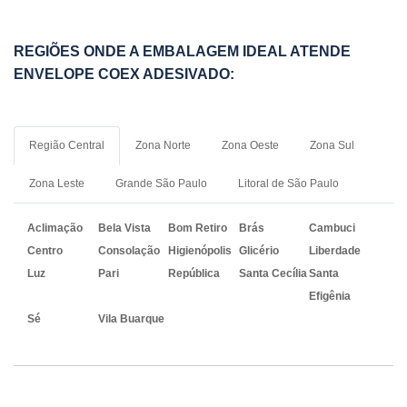
REGIÕES ONDE A EMBALAGEM IDEAL ATENDE
ENVELOPE COEX ADESIVADO:
Região Central
Zona Norte
Zona Oeste
Zona Sul
Zona Leste
Grande São Paulo
Litoral de São Paulo
Aclimação
Bela Vista
Bom Retiro
Brás
Cambuci
Centro
Consolação
Higienópolis
Glicério
Liberdade
Luz
Pari
República
Santa Cecília
Santa
Efigênia
Sé
Vila Buarque