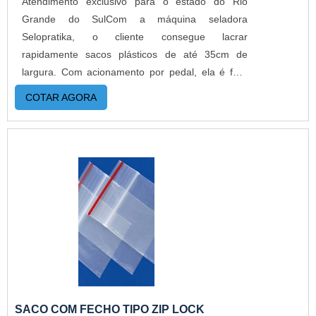
Atendimento exclusivo para o estado do Rio
em pequenas quantidades. Para saber mais
Grande do SulCom a máquina seladora
informações, basta solicitar um orçamento..
Selopratika, o cliente consegue lacrar
rapidamente sacos plásticos de até 35cm de
largura. Com acionamento por pedal, ela é fácil
de usar e solda com precisão, tornando assim os
COTAR AGORA
produtos mais higiênicos e invioláveis. É de fácil
manuseio e não requer treinamentos para
uso.DETALHES SOBRE O FUNCIONAMENTO DO
PRODUTOO dispositivo de selar plásticos da
indústria é um aparelho empregado nas
confecções de embalagens plásticas e em TNT,
com aplicações de solda rápida. A máquina
industrial realiza grandes volumes de selagem a
altas velocidades, garantindo excelentes índices
de produtividade. Além disso, oferece: Qualidade;
Eficiência; Bom custo benefício.Selando materiais
poliméricos sintéticos como acrílico, e também
SACO COM FECHO TIPO ZIP LOCK