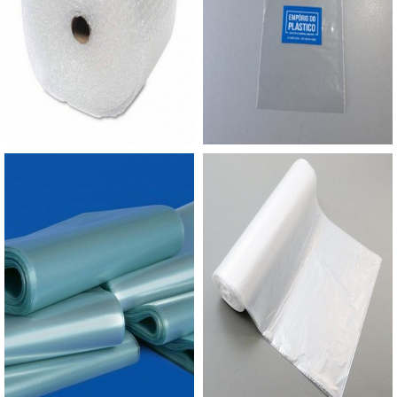
propriedade. Pode ser produzido em material PP
orçamento..
(polipropileno), o conhecido “plástico celofane”,
muito brilhante, é muito usado como embalagem
de presente pela ótima apresentação, ou no
PEBD (Polietileno) devido a versatilidade para
atender diversos segmentos.É feito em diversas
medidas e em diversas cores na impressão ou
apenas liso transparente. Material de polietileno,
virgem, ideal para proteger, armazenar peças de
metal, bolsas, calçados, cópias de documentos,
roupas, moldes e produtos diversos. Muito
utilizado pelas indústrias de modo geral,
principalmente: Metalúrgicas; Indústrias de bolsas
e calçados; Indústrias de roupas; Etc.GARANTIA
DE ALTA EFICIÊNCIA EM SACO VIRGEMA
Empório do Plástico passou a contratar a
produção com fábricas ainda mais modernas e
custos reduzidos. Aumentando, assim, o mix de