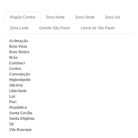
Região Central
Zona Norte
Zona Oeste
Zona Sul
Zona Leste
Grande São Paulo
Litoral de São Paulo
Aclimação
Bela Vista
Bom Retiro
Brás
Cambuci
Centro
Consolação
Higienópolis
Glicério
Liberdade
Luz
Pari
República
Santa Cecília
Santa Efigênia
Sé
Vila Buarque