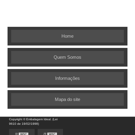
Embalagem Ideal - As melhores soluções em
embalagens flexíveis
Home
Quem Somos
Informações
Mapa do site
Copyright © Embalagem Ideal. (Lei
9610 de 19/02/1998)
W3C
W3C