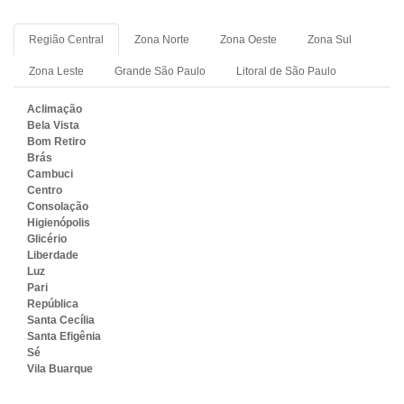
Região Central
Zona Norte
Zona Oeste
Zona Sul
Zona Leste
Grande São Paulo
Litoral de São Paulo
Aclimação
Bela Vista
Bom Retiro
Brás
Cambuci
Centro
Consolação
Higienópolis
Glicério
Liberdade
Luz
Pari
República
Santa Cecília
Santa Efigênia
Sé
Vila Buarque