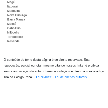
Magé
Itaboraí
Mesquita
Nova Friburgo
Barra Mansa
Macaé
Cabo Frio
Nilópolis
Teresópolis
Resende
O conteúdo do texto desta página é de direito reservado. Sua
reprodução, parcial ou total, mesmo citando nossos links, é proibida
sem a autorização do autor. Crime de violação de direito autoral – artigo
184 do Código Penal –
Lei 9610/98 - Lei de direitos autorais
.
Embalagem Ideal - As melhores soluções em