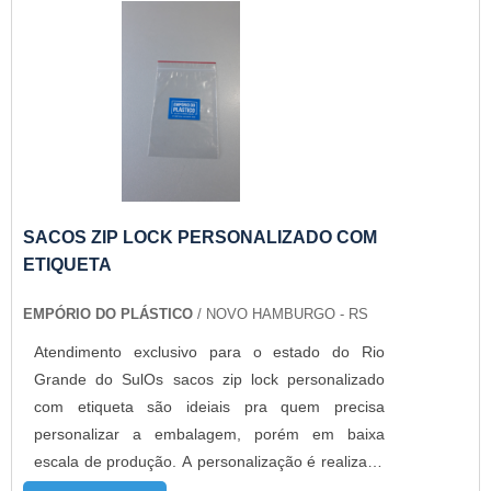
exclusivo. Na opção com aba adesiva, facilita o
manuseio, podendo abrir e fechar várias vezes,
sem danificar o material.A MELHOR EMPRESA
DE SACO DE PP IMPRESSO ABA ADESIVAA
Empório do Plástico passou a contratar a
produção com fábricas ainda mais modernas e
custos reduzidos. Aumentando, assim, o mix de
sacos a pronta entrega e venda fracionada, até
em pequenas quantidades. Para saber mais
SACOS ZIP LOCK PERSONALIZADO COM
informações, basta solicitar um orçamento..
ETIQUETA
EMPÓRIO DO PLÁSTICO
/ NOVO HAMBURGO - RS
Atendimento exclusivo para o estado do Rio
Grande do SulOs sacos zip lock personalizado
com etiqueta são ideiais pra quem precisa
personalizar a embalagem, porém em baixa
escala de produção. A personalização é realizada
através de etiquetas adesivas aonde é impressa