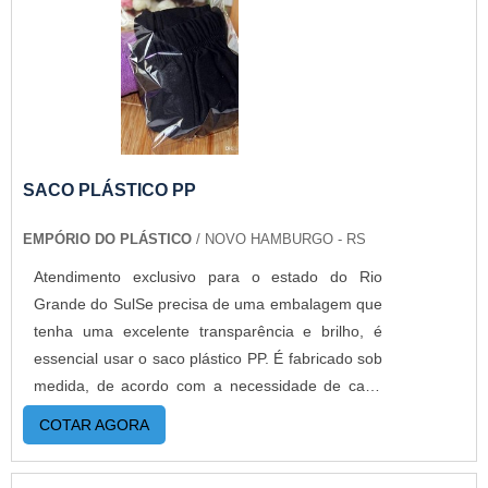
contratar a produção com fábricas ainda mais
modernas e custos reduzidos. Aumentando,
assim, o mix de sacos a pronta entrega e venda
fracionada, até em pequenas quantidades. Para
saber mais informações, basta solicitar um
orçamento..
SACO PLÁSTICO PP
EMPÓRIO DO PLÁSTICO
/ NOVO HAMBURGO - RS
Atendimento exclusivo para o estado do Rio
Grande do SulSe precisa de uma embalagem que
tenha uma excelente transparência e brilho, é
essencial usar o saco plástico PP. É fabricado sob
medida, de acordo com a necessidade de cada
cliente. Além de serem fabricados com ou sem
COTAR AGORA
impressão, este tipo de embalagem é
amplamente utilizado por gráficas, editoras,