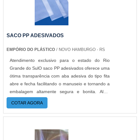
SACO PP ADESIVADOS
EMPÓRIO DO PLÁSTICO
/ NOVO HAMBURGO - RS
Atendimento exclusivo para o estado do Rio
Grande do SulO saco PP adesivados oferece uma
ótima transparência com aba adesiva do tipo fita
abre e fecha facilitando o manuseio e tornando a
embalagem altamente segura e bonita. Além
disso, é ideal para colocar bijuterias, pequenos
COTAR AGORA
enfeites, imãs de geladeiras, convites, máscaras,
lingeries, biquínis e roupas no geral, documentos
e etc.MAIS INFORMAÇÕES RELEVANTES
SOBRE O PRODUTOSão criados sob medida,
segundo a necessidade de cada indivíduo. Além