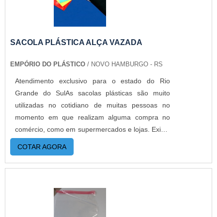
custos reduzidos. Aumentando, assim, o mix de
sacos a pronta entrega e venda fracionada, até
em pequenas quantidades. Para saber mais
informações, basta solicitar um orçamento..
SACOLA PLÁSTICA ALÇA VAZADA
EMPÓRIO DO PLÁSTICO
/ NOVO HAMBURGO - RS
Atendimento exclusivo para o estado do Rio
Grande do SulAs sacolas plásticas são muito
utilizadas no cotidiano de muitas pessoas no
momento em que realizam alguma compra no
comércio, como em supermercados e lojas. Existe
uma variedade, como a sacola plástica alça
COTAR AGORA
vazada, também conhecida como camiseta, que é
um dos tipos mais utilizados. MAIS DETALHES
IMPORTANTES SOBRE O PRODUTOA
praticidade e versatilidade desse tipo de sacos
são características fundamentais que fazem com
que as indústrias de embalagens as fabricam em