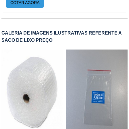
COTAR AGORA
todos os dados que o cliente solicita ,dando um
acabamento tão perfeito que se assemelha muito
ao impresso. Além disso, o produto oferece:
Isolamento do produto; Estrutura flexível;
GALERIA DE IMAGENS ILUSTRATIVAS REFERENTE A
Estabilidade; Resistência;
SACO DE LIXO PREÇO
Flexibilidade.DETALHES SOBRE O
FUNCIONAMENTO DO PRODUTOEssa é uma
ótima opção pra quem precisa personalizar a
embalagem, porém em baixa escala de produção.
A personalização é realizada através de etiquetas
adesivas aonde é impressa todos os dados que o
cliente solicita ,dando um acabamento tão perfeito
que se assemelha muito ao impresso. O saco
com fechamento zip lock é fabricado com
polietileno de baixa densidade (PEBD). Pode ser
confeccionado de impressos ou lisos,
transparentes ou pigmentados em até 6 cores. O