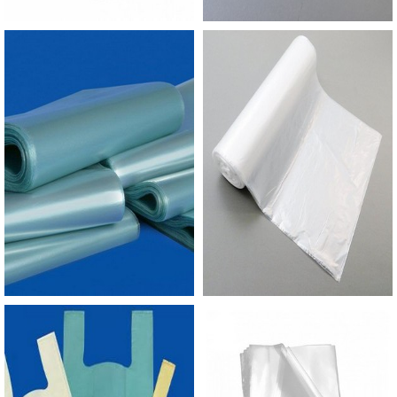
produto já ganhou espaço a muito tempo na
indústria, pois poucas embalagens protegem
tanto um produto como o zip. O saco zip consiste
em solução mais prática e rentável na indústria
alimentícia também, isso porque é prático e
possui ótimos resultados. Usar uma embalagem
com fecho zip simplifica o cuidado e a
preocupação necessária tanto com o produto
oferecido quanto com o cliente. EMPRESA DE
SACOS ZIP LOCK PERSONALIZADO COM
ETIQUETA A Empório do Plástico passou a
contratar a produção com fábricas ainda mais
modernas e custos reduzidos. Aumentando,
assim, o mix de sacos a pronta entrega e venda
fracionada, até em pequenas quantidades. Para
saber mais informações, basta solicitar um
orçamento..