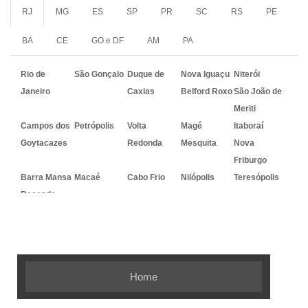
RJ
MG
ES
SP
PR
SC
RS
PE
BA
CE
GO e DF
AM
PA
Rio de
São Gonçalo
Duque de
Nova Iguaçu
Niterói
Janeiro
Caxias
Belford Roxo
São João de
Meriti
Campos dos
Petrópolis
Volta
Magé
Itaboraí
Goytacazes
Redonda
Mesquita
Nova
Friburgo
Barra Mansa
Macaé
Cabo Frio
Nilópolis
Teresópolis
Resende
Embalagem Ideal - As melhores
soluções em embalagens flexíveis
Home