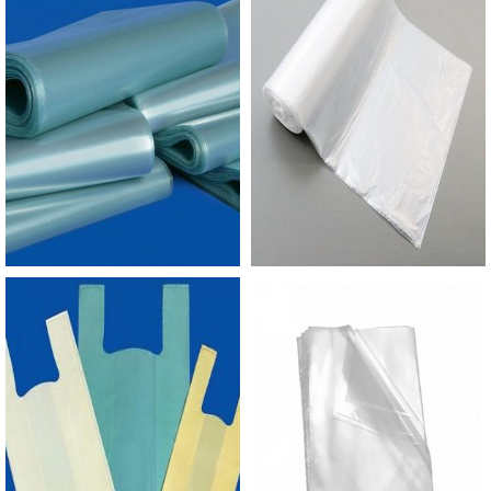
sobre o produto, modo de preparação, logomarca
da empresa ou até mesmo receitas. E os
laminados que também evidenciam a beleza do
alimento, além de conservá-los muito bem e
possuírem ótima resistência.O MELHOR
FORNECEDOR DE SACO À VÁCUO DO
MERCADOA Empório do Plástico passou a
contratar a produção com fábricas ainda mais
modernas e custos reduzidos. Aumentando,
assim, o mix de sacos a pronta entrega e venda
fracionada, até em pequenas quantidades. Para
saber mais informações, basta solicitar um
orçamento..