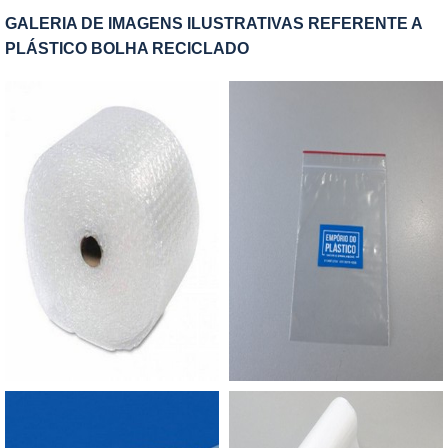
produtos durante o período de comercialização e
resistências de cromo e níquel, que já se
GALERIA DE IMAGENS ILUSTRATIVAS REFERENTE A
armazenamento. Possui alta capacidade de
aquecem logo que o aparelho é ligado. A
PLÁSTICO BOLHA RECICLADO
alongamento e a aderência que permite o fácil
EMPRESA CERTA PARA COMPRAR MÁQUINA
fechamento da embalagem. Além disso, pode ser
SELADORAA Empório do Plástico passou a
utilizado em máquinas manuais para embalar
contratar a produção com fábricas ainda mais
produtos não gordurosos como frutas, legumes,
modernas e custos reduzidos. Aumentando,
verduras, etc.O saco é aprovado pela Anvisa,
assim, o mix de sacos a pronta entrega e venda
seguindo as normas vigentes, garantindo assim
fracionada, até em pequenas quantidades. Para
uma ótima funcionalidade, ótimo corte lateral das
saber mais informações, basta solicitar um
bordas, elasticidade, propriedades mecânicas,
orçamento..
entre outros. Além disso, garante: Excelente
alongamento; Resistência; Produtividade; É
perfeito para acondicionar e embalar os produtos
de forma prática e segura.Os tipos de
embalagens a vácuo existentes no mercado são
os lisos ou transparentes que facilitam a
visualização do alimento. Os impressos, que além
de muito bonitos, podem conter informações