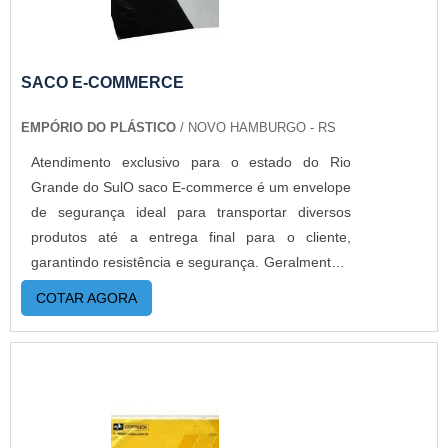
SACO E-COMMERCE
EMPÓRIO DO PLÁSTICO
/ NOVO HAMBURGO - RS
Atendimento exclusivo para o estado do Rio
Grande do SulO saco E-commerce é um envelope
de segurança ideal para transportar diversos
produtos até a entrega final para o cliente,
garantindo resistência e segurança. Geralmente é
fabricado branco por fora e escuro por dentro, de
COTAR AGORA
forma que o produto não fique visível e com fita
lacre inviolável dando total segurança durante
todo o transporteMAIS DETALHES
IMPORTANTES SOBRE O PRODUTOOs produtos
comprados pela internet precisam ser enviados
com o máximo de segurança. Por isso, confira