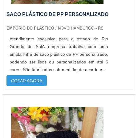
SACO PLÁSTICO DE PP PERSONALIZADO
EMPÓRIO DO PLÁSTICO
/ NOVO HAMBURGO - RS
Atendimento exclusivo para o estado do Rio
Grande do SulA empresa trabalha com uma
ampla linha de saco plástico de PP personalizado,
podendo ser lisos ou personalizados em até 6
cores. São fabricados sob medida, de acordo com
a necessidade de cada cliente. Além disso, esta
COTAR AGORA
embalagem flexível poder ser fabricado com dois
tipos de adesivo: permanente e abre e
fecha.MAIS DETALHES IMPORTANTES SOBRE O
PRODUTONo caso do saco PP adesivado perm...