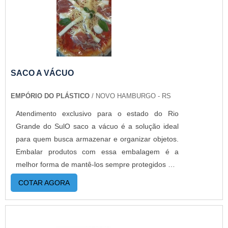
comuns podem levar até 100 anos. GARANTIA
DE ALTA EFICIÊNCIA EM SACO E-COMMERCEA
Empório do Plástico passou a contratar a
produção com fábricas ainda mais modernas e
custos reduzidos. Aumentando, assim, o mix de
sacos a pronta entrega e venda fracionada, até
SACO A VÁCUO
em pequenas quantidades. Para saber mais
EMPÓRIO DO PLÁSTICO
/ NOVO HAMBURGO - RS
informações, basta solicitar um orçamento..
Atendimento exclusivo para o estado do Rio
Grande do SulO saco a vácuo é a solução ideal
para quem busca armazenar e organizar objetos.
Embalar produtos com essa embalagem é a
melhor forma de mantê-los sempre protegidos por
muito mais tempo. Ao embalar alimentos a
COTAR AGORA
validade deles é completamente estendida, pois
eles não terão nenhum contato com o ar e serão
pouco afetados pela ação do tempo. Você