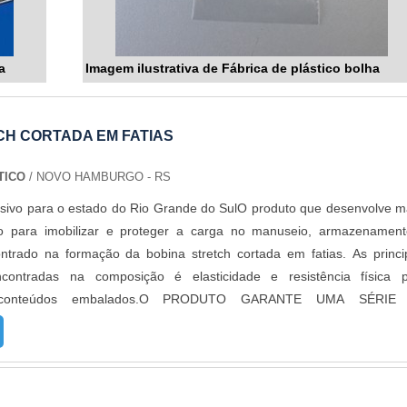
a
Imagem ilustrativa de Fábrica de plástico bolha
CH CORTADA EM FATIAS
TICO
/ NOVO HAMBURGO - RS
sivo para o estado do Rio Grande do SulO produto que desenvolve m
o para imobilizar e proteger a carga no manuseio, armazenamen
ntrado na formação da bobina stretch cortada em fatias. As princi
encontradas na composição é elasticidade e resistência física 
 conteúdos embalados.O PRODUTO GARANTE UMA SÉRIE
icação da bobina stretch pode ser utilizada para a embalage
s para os mercados de alimentos, higiene, farmacêuticos, cosméti
 entres outros. Os polímeros contidos na elaboração podem compactar 
ercialização. Além disso, ela oferece proteção contra: Poeira; Resíd