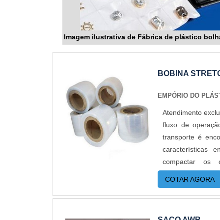
Imagem ilustrativa de Fábrica de plástico bolh
BOBINA STRET
EMPÓRIO DO PLÁS
Atendimento exclu
fluxo de operaçã
transporte é enco
características 
compactar os
BENEFÍCIOSA apl
COTAR AGORA
produtos voltada
eletroeletrônicos
capacidade de com
SACO AWB