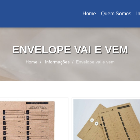
Home
Quem Somos
I
(current)
ENVELOPE VAI E VEM
Home
Informações
Envelope vai e vem