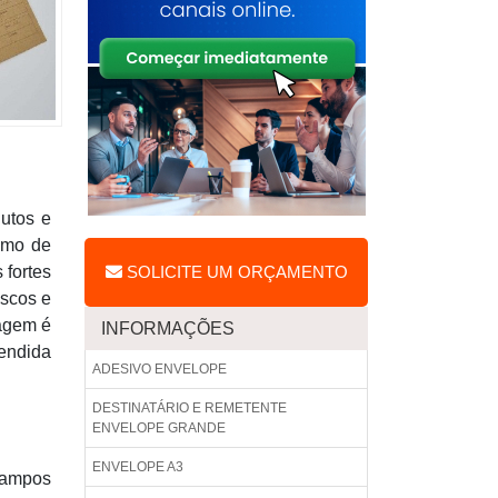
dutos e
amo de
 fortes
SOLICITE UM ORÇAMENTO
iscos e
lagem é
INFORMAÇÕES
eendida
ADESIVO ENVELOPE
DESTINATÁRIO E REMETENTE
ENVELOPE GRANDE
ENVELOPE A3
campos