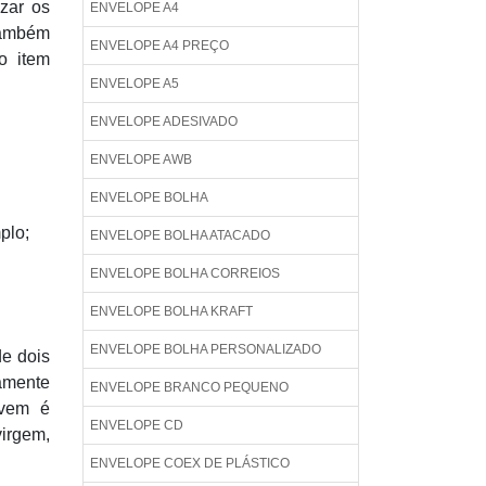
izar os
ENVELOPE A4
também
ENVELOPE A4 PREÇO
o item
ENVELOPE A5
ENVELOPE ADESIVADO
ENVELOPE AWB
ENVELOPE BOLHA
plo;
ENVELOPE BOLHA ATACADO
ENVELOPE BOLHA CORREIOS
ENVELOPE BOLHA KRAFT
ENVELOPE BOLHA PERSONALIZADO
de dois
amente
ENVELOPE BRANCO PEQUENO
 vem é
ENVELOPE CD
virgem,
ENVELOPE COEX DE PLÁSTICO