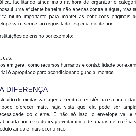
fica, facilitando ainda mais na hora de organizar e categor
ossui uma eficiente barreira não apenas contra a água, mas 
stica muito importante para manter as condições originais d
lope vai e vem é tão requisitado, especialmente por:
nstituições de ensino por exemplo;
;
argas;
ivos em geral, como recursos humanos e contabilidade por exem
erial é apropriado para acondicionar alguns alimentos.
A DIFERENÇA
tituído de muitas vantagens, sendo a resistência e a praticida
pode oferecer mais, haja vista que ela pode ser ampl
necessidade do cliente. E não só isso, o envelope vai e
 fabricada por meio do reaproveitamento de aparas de matéria 
roduto ainda é mais econômico.