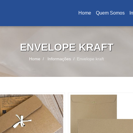
Home
Quem Somos
I
(current)
ENVELOPE KRAFT
Home
Informações
Envelope kraft