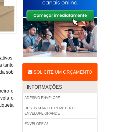
ativos,
a tanto
ada sob
SOLICITE UM ORÇAMENTO
INFORMAÇÕES
heiro e
evela o
ADESIVO ENVELOPE
iqueta
DESTINATÁRIO E REMETENTE
ENVELOPE GRANDE
ENVELOPE A3