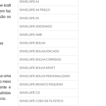
ENVELOPE A4
e kraft
ENVELOPE A4 PREÇO
em faz
 são os
ENVELOPE A5
ENVELOPE ADESIVADO
ENVELOPE AWB
as
ENVELOPE BOLHA
ENVELOPE BOLHA ATACADO
ENVELOPE BOLHA CORREIOS
ENVELOPE BOLHA KRAFT
nha uma
ENVELOPE BOLHA PERSONALIZADO
 o meio
ENVELOPE BRANCO PEQUENO
ente e
alistas
ENVELOPE CD
cio.
ENVELOPE COEX DE PLÁSTICO