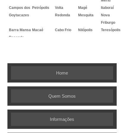
Meriti
Campos dos
Petrópolis
Volta
Magé
Itaboraí
Goytacazes
Redonda
Mesquita
Nova
Friburgo
Barra Mansa
Macaé
Cabo Frio
Nilópolis
Teresópolis
Resende
Embalagem Ideal - As melhores
soluções em embalagens flexíveis
Home
Quem Somos
Informações