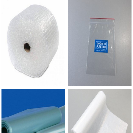
Aumentando, assim, o mix de sacos a pronta
entretanto um dos mercados que mais consomem
entrega e venda fracionada (até em pequenas
este tipo de embalagem são os e-commerces ou
quantidades). Para saber mais informações, basta
lojas online.Seja por segurança e eficiência, o
solicitar um orçamento..
saco para entrega é um dos tipos de embalagens
mais indicados para fazer o envio de documentos
e produtos diversos via correios, já é possível
enviar produtos como: Roupas e acessórios;
Remédios e suplementos; Maquiagens; Cremes e
produtos de estética corporal e facial.São
envelopes de segurança ideais para transportar
diversos produtos até a entrega final para o
cliente, a fim de oferecer alta resistência e
segurança. Geralmente branco por fora e escuro
por dentro, de forma que o produto não fique
visível, a empresa tem a opção cinza por dentro e
por fora em um saco reciclado mais
econômico.SACO PLÁSTICO PARA CORREIO
COM A MELHOR QUALIDADEA Empório do