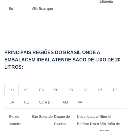
Efigênia
Sé
Vila Buarque
PRINCIPAIS REGIÕES DO BRASIL ONDE A
EMBALAGEM IDEAL ATENDE SACO DE LIXO DE 20
LITROS:
RJ
MG
ES
SP
PR
SC
RS
PE
BA
CE
GO e DF
AM
PA
Rio de
São Gonçalo
Duque de
Nova Iguaçu
Niterói
Janeiro
Caxias
Belford Roxo
São João de