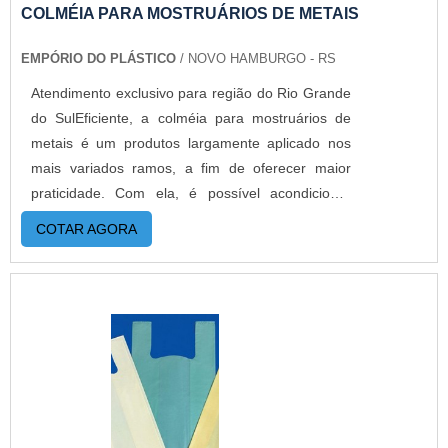
informações, basta solicitar um orçamento..
COLMÉIA PARA MOSTRUÁRIOS DE METAIS
EMPÓRIO DO PLÁSTICO
/ NOVO HAMBURGO - RS
Atendimento exclusivo para região do Rio Grande
do SulEficiente, a colméia para mostruários de
metais é um produtos largamente aplicado nos
mais variados ramos, a fim de oferecer maior
praticidade. Com ela, é possível acondicionar
peças, garantindo um melhor aproveitamento do
COTAR AGORA
espaço e maior segurança. Por isso, é importante
garantir um bom distribuidor do
produto. DETALHES SOBRE O
FUNCIONAMENTO DO PRODUTONa prática, as
colmeias contam com diferentes benefícios,
tornando-se uma verdadeira aliada das etapas
produtivas. Nesse cenário, ainda são
protagonistas por otimizarem o tempo do
demonstração e exibição dos produto metálicos,