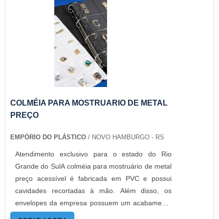
grandes pacotes, além de permitir a conjugação
de várias caixas evitando perdas. Devido ao
agente de pega incorporado na camada
intermediária, o produto possui um alto tato. Além
disso, a bobina oferece aos clientes: Aplicação
manual é prática e rápida; É extremamente
resistente; É altamente leve.ONDE ADQUIRIR
BOINAS STRETCH CORTADA EM FATIASA
Empório do Plástico passou a contratar a
COLMÉIA PARA MOSTRUARIO DE METAL
produção com fábricas ainda mais modernas e
PREÇO
custos reduzidos. Aumentando, assim, o mix de
EMPÓRIO DO PLÁSTICO
/ NOVO HAMBURGO - RS
sacos a pronta entrega e venda fracionada, até
em pequenas quantidades. Para saber mais
Atendimento exclusivo para o estado do Rio
informações, basta solicitar um orçamento..
Grande do SulA colméia para mostruário de metal
preço acessível é fabricada em PVC e possui
cavidades recortadas à mão. Além disso, os
envelopes da empresa possuem um acabamento
diferenciado que colabora na boa apresentação