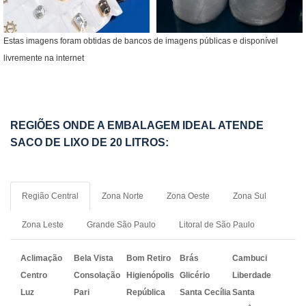
Estas imagens foram obtidas de bancos de imagens públicas e disponível
livremente na internet
REGIÕES ONDE A EMBALAGEM IDEAL ATENDE
SACO DE LIXO DE 20 LITROS:
Região Central
Zona Norte
Zona Oeste
Zona Sul
Zona Leste
Grande São Paulo
Litoral de São Paulo
Aclimação
Bela Vista
Bom Retiro
Brás
Cambuci
Centro
Consolação
Higienópolis
Glicério
Liberdade
Luz
Pari
República
Santa Cecília
Santa