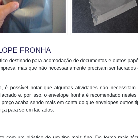
ELOPE FRONHA
stico destinado para acomodação de documentos e outros pap
empresa, mas que não necessariamente precisam ser lacrados
a, é possível notar que algumas atividades não necessitam
acrado e, por isso, o envelope fronha é recomendado nestes 
seu preço acaba sendo mais em conta do que envelopes outros t
ça para serem lacrados.
to com um plástico de um tipo mais fino. De forma mais téc