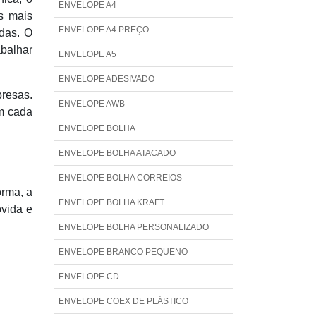
ENVELOPE A4
s mais
ENVELOPE A4 PREÇO
das. O
abalhar
ENVELOPE A5
ENVELOPE ADESIVADO
presas.
ENVELOPE AWB
om cada
ENVELOPE BOLHA
ENVELOPE BOLHA ATACADO
ENVELOPE BOLHA CORREIOS
orma, a
ENVELOPE BOLHA KRAFT
ovida e
ENVELOPE BOLHA PERSONALIZADO
ENVELOPE BRANCO PEQUENO
ENVELOPE CD
ENVELOPE COEX DE PLÁSTICO