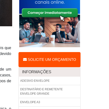
éis que
 devido
SOLICITE UM ORÇAMENTO
 de um
INFORMAÇÕES
casos,
ipos de
ADESIVO ENVELOPE
DESTINATÁRIO E REMETENTE
ENVELOPE GRANDE
ENVELOPE A3
nica, o