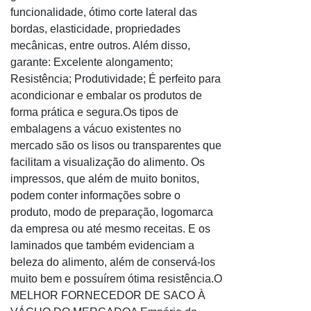
Envelopes plásticos segurança lacre comprar
funcionalidade, ótimo corte lateral das
bordas, elasticidade, propriedades
Envelopes plásticos segurança personalizados
mecânicas, entre outros. Além disso,
Envelopes plásticos segurança preço
garante: Excelente alongamento;
Envelopes segurança coextrusados
Resistência; Produtividade; É perfeito para
Envelopes segurança com adesivo
acondicionar e embalar os produtos de
Envelopes segurança de plásticos para documentos
forma prática e segura.Os tipos de
Envelopes segurança de pronta entrega
embalagens a vácuo existentes no
Envelopes segurança de sangria
mercado são os lisos ou transparentes que
Envelopes segurança fita adesiva permanente
facilitam a visualização do alimento. Os
impressos, que além de muito bonitos,
Envelopes segurança para entregas
podem conter informações sobre o
Envelopes segurança preço
produto, modo de preparação, logomarca
Fábrica envelope de segurança
da empresa ou até mesmo receitas. E os
Fornecedor envelope segurança
laminados que também evidenciam a
Indústria de envelopes de segurança
beleza do alimento, além de conservá-los
Onde comprar envelope com lacre
muito bem e possuírem ótima resistência.O
Onde comprar envelope sedex
MELHOR FORNECEDOR DE SACO À
Preço de envelope