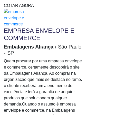
Fabricante de filme stretch
COTAR AGORA
Filme aditivado e stretch
Filme plastico stretch
Filme stretch
EMPRESA ENVELOPE E
Filme stretch automático
COMMERCE
Filme stretch com aplicador
Embalagens Aliança
/ São Paulo
Filme stretch cortado
- SP
Filme stretch fabricante
Quem procurar por uma empresa envelope
Filme Stretch Industrial
e commerce, certamente descobrirá o site
Filme stretch manual
da Embalagens Aliança. Ao comprar na
Filme stretch manual e automático
organização que mais se destaca no ramo,
o cliente receberá um atendimento de
Filme stretch manual preço
excelência e terá a garantia de adquirir
Filme stretch para embalagem
produtos que solucionem qualquer
Filme stretch para paletização
demanda.Quando o assunto é empresa
Filme stretch para paletização onde comprar
envelope e commerce, na Embalagens