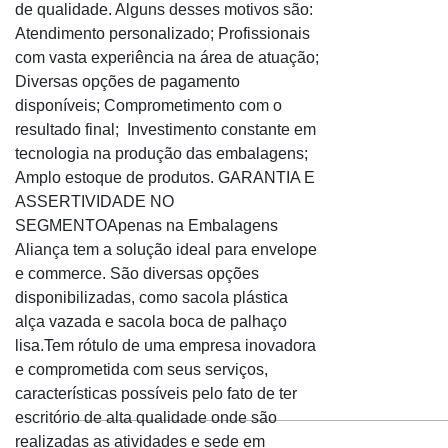
de qualidade. Alguns desses motivos são:
Saco reciclado RS
Atendimento personalizado; Profissionais
Saco siliconado
com vasta experiência na área de atuação;
Diversas opções de pagamento
Saco virgem
disponíveis; Comprometimento com o
Sacola alça camiseta branca
resultado final; Investimento constante em
Sacola alça vazada
tecnologia na produção das embalagens;
Sacola alça vazada lisa
Amplo estoque de produtos. GARANTIA E
ASSERTIVIDADE NO
Sacola alça vazada personalizada
SEGMENTOApenas na Embalagens
Sacola alça vazada RS
Aliança tem a solução ideal para envelope
Sacola colorida RS
e commerce. São diversas opções
Sacola de mercado RS
disponibilizadas, como sacola plástica
Sacola plástica alça vazada
alça vazada e sacola boca de palhaço
lisa.Tem rótulo de uma empresa inovadora
Sacola vazada personalizada
e comprometida com seus serviços,
Sacolas plasticas alça camiseta
características possíveis pelo fato de ter
Sacos reciclados
escritório de alta qualidade onde são
Ver todos
realizadas as atividades e sede em