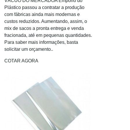
VÁCUO DO MERCADOA Empório do
Plástico passou a contratar a produção
Preço envelope a4
com fábricas ainda mais modernas e
Preço envelope sedex correios
custos reduzidos. Aumentando, assim, o
Preço sedex envelope
mix de sacos a pronta entrega e venda
Sedex envelope preço
fracionada, até em pequenas quantidades.
Tamanho envelope saco
Para saber mais informações, basta
Tipos de envelope
solicitar um orçamento..
Empresa envelope e commerce
COTAR AGORA
Envelope de segurança
Envelope de segurança atacado
Envelope de segurança e commerce
Envelope e commerce
Envelope plastico com lacre
Envelope de segurança coex
Envelope plastico correios
Envelope coex
Fabrica envelope de segurança