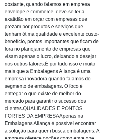
obstante, quando falamos em empresa
Saco de lixo 100 litros com 100 unidades reforçado
envelope e commerce, deve-se ter a
Saco de lixo 100 litros preço
exatidão em orçar com empresas que
Saco de lixo 100 litros reforçado
prezam por produtos e serviços que
Saco de lixo 100 litros reforçado preço
tenham ótima qualidade e excelente custo-
benefício, pontos importantes que ficam de
Saco de Lixo 200 litros
fora no planejamento de empresas que
Saco de lixo 200 litros reforçado preço
visam apenas o lucro, deixando a desejar
Saco de lixo 30 litros reforçado
nos outros fatores.É por tudo isso e muito
Saco de lixo 50 litros
mais que a Embalagens Aliança é uma
empresa inovadora quando falamos do
Saco de lixo 60 litros
segmento de embalagens. O foco é
Saco de lixo amarelo
entregar o que existe de melhor do
Saco de lixo atacado
mercado para garantir o sucesso dos
Saco de lixo azul
clientes.QUALIDADES E PONTOS
Saco de lixo biodegradável
FORTES DA EMPRESAApenas na
Embalagens Aliança é possível encontrar
Saco de lixo bom
a solução para quem busca embalagens. A
Saco de lixo cinza
empresa oferece opções como envelope