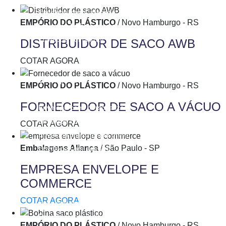
Envelope bolha atacado
EMPÓRIO DO PLÁSTICO
/ Novo Hamburgo - RS
Envelope bolha correios
Envelope bolha kraft
DISTRIBUIDOR DE SACO AWB
Envelope bolha personalizado
COTAR AGORA
Envelope branco pequeno
Envelope cd
EMPÓRIO DO PLÁSTICO
/ Novo Hamburgo - RS
Envelope coex de plástico
FORNECEDOR DE SACO A VÁCUO
Envelope coex personalizado
Envelope coextrusado
COTAR AGORA
Envelope coextrusado preto
Embalagens Aliança
/ São Paulo - SP
Envelope com adesivo
Envelope com bolha
EMPRESA ENVELOPE E
Envelope com janela
COMMERCE
Envelope com lacre
COTAR AGORA
Envelope com lacre adesivo
Envelope com lacre de segurança
EMPÓRIO DO PLÁSTICO
/ Novo Hamburgo - RS