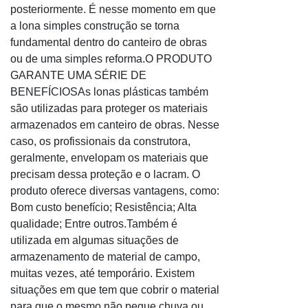
posteriormente. É nesse momento em que
Envelope com janela a esquerda
a lona simples construção se torna
Envelope com janela a4
fundamental dentro do canteiro de obras
Envelope com janela adesiva
ou de uma simples reforma.O PRODUTO
Envelope com janela personalizado
GARANTE UMA SÉRIE DE
Envelope com janela transparente
BENEFÍCIOSAs lonas plásticas também
são utilizadas para proteger os materiais
Envelope correio
armazenados em canteiro de obras. Nesse
Envelope correios remetente
caso, os profissionais da construtora,
Envelope correios remetente destinatário
geralmente, envelopam os materiais que
Envelope correspondencia
precisam dessa proteção e o lacram. O
Envelope correspondência interna
produto oferece diversas vantagens, como:
Bom custo benefício; Resistência; Alta
Envelope correspondência interna comunicação
qualidade; Entre outros.Também é
Envelope de segurança RS
utilizada em algumas situações de
Envelope plástico correios
armazenamento de material de campo,
Envelopes em PVC
muitas vezes, até temporário. Existem
situações em que tem que cobrir o material
Saco pra nota fiscal
para que o mesmo não pegue chuva ou