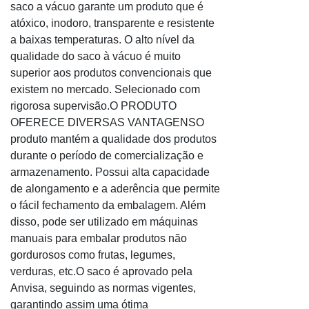
Envelope tipo segurança adesivado
saco a vácuo garante um produto que é
Envelope transparente
atóxico, inodoro, transparente e resistente
a baixas temperaturas. O alto nível da
Envelope vai e vem
qualidade do saco à vácuo é muito
Envelope vai e vem plástico
superior aos produtos convencionais que
Envelope vai vem
existem no mercado. Selecionado com
Envelopes coex
rigorosa supervisão.O PRODUTO
Envelopes coextrusado adesivado segurança para caixas
OFERECE DIVERSAS VANTAGENSO
Envelopes coloridos
produto mantém a qualidade dos produtos
Envelopes fábrica
durante o período de comercialização e
Envelopes personalizados empresa
armazenamento. Possui alta capacidade
de alongamento e a aderência que permite
Envelopes personalizados preço
o fácil fechamento da embalagem. Além
Envelopes plástico de segurança inviolável
disso, pode ser utilizado em máquinas
Envelopes plásticos com lacre de segurança
manuais para embalar produtos não
Envelopes plásticos de segurança ecommerce
gordurosos como frutas, legumes,
Envelopes plásticos de segurança tipo void
verduras, etc.O saco é aprovado pela
Envelopes plásticos personalizados correio
Anvisa, seguindo as normas vigentes,
Envelopes plásticos segurança comprar
garantindo assim uma ótima