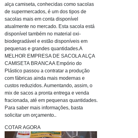
Envelope plástico de segurança para correio
alça camiseta, conhecidas como sacolas
Envelope plástico de seguranças correspondências
de supermercados, é um dos tipos de
sacolas mais em conta disponível
Envelope plástico grosso
atualmente no mercado. Esta sacola está
Envelope plástico inviolável
disponível também no material oxi-
Envelope plástico oficio
biodegradável e estão disponíveis em
Envelope plástico para cd
pequenas e grandes quantidades.A
Envelope plástico para correspondência
MELHOR EMPRESA DE SACOLA ALÇA
Envelope plástico para documentos
CAMISETA BRANCAA Empório do
Envelope plástico para encomenda
Plástico passou a contratar a produção
Envelope plástico para envio correios
com fábricas ainda mais modernas e
custos reduzidos. Aumentando, assim, o
Envelope plástico personalizado
mix de sacos a pronta entrega e venda
Envelope plástico sedex
fracionada, até em pequenas quantidades.
Envelope plástico segurança
Para saber mais informações, basta
Envelope plástico tipo sedex
solicitar um orçamento..
Envelope plástico transparente
COTAR AGORA
Envelope plástico transparente com lacre
Envelope remetente destinatário