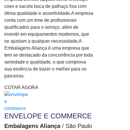
Saco de lixo coleta seletiva
coex e sacola boca de palhaço lisa com
Saco de lixo colorido
ótima qualidade e assertividade.A empresa
Saco de lixo colorido para reciclagem
conta com um time de profissionais
qualificados para o serviço, além de
Saco de lixo de 100 litros
investir em equipamentos modernos, que
Saco de lixo de 20 litros
se ajustam a qualquer necessidade.A
Saco de lixo ecologico
Embalagens Aliança é uma empresa que
Saco de lixo espessura
tem se destacado da concorrência por toda
Saco de lixo grande
seriedade e qualidade, o que comprova
sua essência de trazer o melhor para os
Saco de lixo hamper
parceiros.
Saco de lixo hospitalar
Saco de lixo hospitalar infectante
COTAR AGORA
Saco de lixo infectante
Saco de lixo laranja
Saco de lixo leitoso
ENVELOPE E COMMERCE
Saco de Lixo Preço
Embalagens Aliança
/ São Paulo
Saco de lixo preto