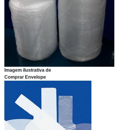
Envelope de segurança inviolável preço
Envelope de segurança liso
Envelope de segurança padrão
Envelope de segurança para comércio
Envelope de segurança para correios
Envelope de segurança para correios personalizado
Envelope de segurança pequeno
Envelope de segurança personalizado
Envelope de segurança preto
Imagem ilustrativa de
Envelope de segurança rosa
Comprar Envelope
Envelope de transporte
Envelope destinatário
Envelope em plástico de segurança adesivo
Envelope envio correios
Envelope flexível com lacre de segurança
Envelope fronha
Envelope impresso