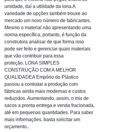
Bobina de plástico stretch
umidade, daí a utilidade da lona.A
Bobina Filme Stretch
variedade de opções também trouxe ao
Bobina picotada
mercado um novo número de fabricantes.
Bobina picotada RS
Mesmo o material não apresentando uma
norma específica, portanto, é função da
Bobina stretch
construtora analisar de que forma isso
Bobina stretch automático
pode ser feito e gerenciar quais materiais
Bobina stretch com manopla
que vão contribuir para essa
Bobina stretch cortada em fatias
proteção. LONA SIMPLES
Bobina stretch manual
CONSTRUÇÃO COM A MELHOR
QUALIDADEA Empório do Plástico
Bobina stretch preço
passou a contratar a produção com
Bobininhas em stretch com ou sem aplicador
fábricas ainda mais modernas e custos
Bobininhas stretch com aplicador
reduzidos. Aumentando, assim, o mix de
Boinas stretch cortada em fatias
sacos a pronta entrega e venda fracionada,
Boinas stretch medida tradicional
até em pequenas quantidades. Para saber
mais informações, basta solicitar um
Comprar filme stretch
orçamento..
Fábrica de filme stretch