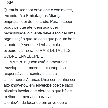
- SP
Saco de lixo preto reforçado
Quem buscar por envelope e commerce,
Saco de lixo reforçado
encontrará a Embalagens Aliança,
Saco de lixo reforçado 100 litros
empresa líder do mercado. Para receber
Saco de lixo reforçado 200 litros
produtos que atendem qualquer
necessidade, o cliente deve escolher uma
Saco de lixo reforçado 60 litros
organização que se destaque por um bom
Saco de lixo rosa
suporte pré-venda e tenha ampla
Saco de lixo transparente
experiência no ramo.MAIS DETALHES
Bobina saco plástico
SOBRE ENVELOPE E
Distribuidor de saco AWB
COMMERCEQuem está à procura de
envelope e commerce uma empresa
Fornecedor de saco AWB
responsável, encontra o site da
Saco AWB
Embalagens Aliança. Uma companhia com
Saco awb RS
alto know-how em envelope coex e saco
Saco de PP impresso aba adesiva
plástico incolor que oferece o que há de
melhor no mercado para cada
Saco de PP impresso adesivo
cliente.Ainda focando em envelope e
Saco de PP impressos