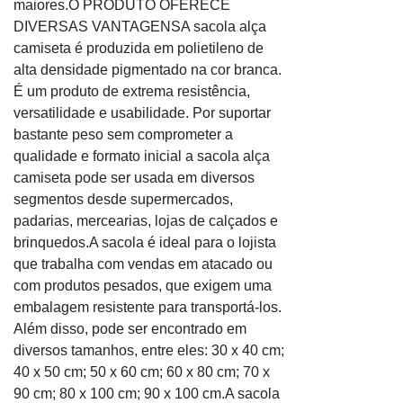
maiores.O PRODUTO OFERECE
Envelope plástico 4 furos
DIVERSAS VANTAGENSA sacola alça
Envelope plástico a4
camiseta é produzida em polietileno de
alta densidade pigmentado na cor branca.
Envelope plástico a4 4 furos
É um produto de extrema resistência,
Envelope plástico adesivo
versatilidade e usabilidade. Por suportar
Envelope plástico bolha
bastante peso sem comprometer a
Envelope plástico bolha correios
qualidade e formato inicial a sacola alça
Envelope plástico com 4 furos
camiseta pode ser usada em diversos
Envelope plástico com aba adesiva
segmentos desde supermercados,
Envelope plástico com lacre
padarias, mercearias, lojas de calçados e
Envelope plástico com lacre adesivo
brinquedos.A sacola é ideal para o lojista
que trabalha com vendas em atacado ou
Envelope plástico com zíper
com produtos pesados, que exigem uma
Envelope plástico correio personalizado
embalagem resistente para transportá-los.
Envelope plástico correios
Além disso, pode ser encontrado em
Envelope plástico correios onde comprar
diversos tamanhos, entre eles: 30 x 40 cm;
Envelope plástico de segurança
40 x 50 cm; 50 x 60 cm; 60 x 80 cm; 70 x
Envelope plástico de segurança com lacre
90 cm; 80 x 100 cm; 90 x 100 cm.A sacola