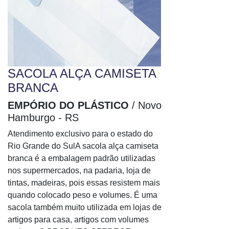
Envelope inviolável
Envelope janela
Envelope kraft
Envelope kraft a4
Envelope kraft bolha
SACOLA ALÇA CAMISETA
Envelope kraft grande
BRANCA
Envelope lacre
Envelope malote
EMPÓRIO DO PLÁSTICO
/ Novo
Hamburgo - RS
Envelope metalizado
Envelope padrão correios
Atendimento exclusivo para o estado do
Envelope papel kraft
Rio Grande do SulA sacola alça camiseta
branca é a embalagem padrão utilizadas
Envelope para cd
nos supermercados, na padaria, loja de
Envelope para envio correios personalizado
tintas, madeiras, pois essas resistem mais
Envelope para folha a4
quando colocado peso e volumes. É uma
Envelope pequeno
sacola também muito utilizada em lojas de
Envelope personalizado para cd
artigos para casa, artigos com volumes
Envelope plástico