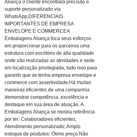
Aliança o cliente encontrará precisão e
Filme stretch para paletização preço
suporte personalizado via
Filme stretch para uso manual e automatico
WhatsApp.DIFERENCIAIS
Filme stretch pre estirado smatfilme
IMPORTANTES DE EMPRESA
Filme stretch preço
ENVELOPE E COMMERCEA
Filme stretch reciclado
Embalagens Aliança foca seus esforços
em proporcionar para os parceiros uma
Filme stretch rolo
estrutura com escritório de alta qualidade
Filme stretch VCI
onde são realizadas as atividades e sede
Filmes aditivados, stretch e outros
em localização privilegiada, tudo isso para
Bobina para saco de lixo
garantir que se tenha empresa envelope e
Comprar saco de lixo direto da fábrica
commerce com assertividade.Há muitas
maneiras eficientes de uma companhia
Distribuidor de saco de lixo
demonstrar competência, excelência e
Empresa de saco de lixo
destaque em sua área de atuação. A
Fabrica de saco de lixo
Embalagens Aliança se mostra referência
Preço saco de lixo preto reforçado 100 litros
por ter: Colaboradores eficientes;
Saco de lixo
Atendimento personalizado; Amplo
estoque de produtos; Ótimo preço.Não
Saco de lixo 100 litros com 100 unidades preço