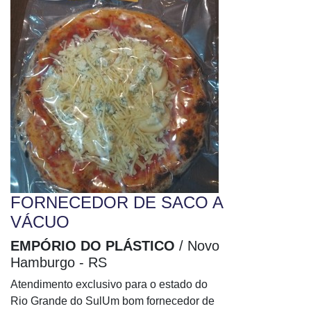
Envelope remetente e destinatário
Envelope saco bolha
Envelope saco kraft
Envelope saco medidas
Envelope saco plástico
Envelope saco tamanho
Envelope sanfonado
Envelope sedex
Envelope sedex correios
Envelope sedex personalizado
FORNECEDOR DE SACO A
Envelope sedex plástico
VÁCUO
Envelope segurança
Envelope tamanho a3
EMPÓRIO DO PLÁSTICO
/ Novo
Envelope tamanho a4
Hamburgo - RS
Envelope tipo fronha
Atendimento exclusivo para o estado do
Envelope tipo saco
Rio Grande do SulUm bom fornecedor de