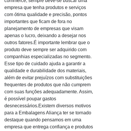
commerce, sempre deve-se buscar uma
Saco de ráfia
empresa que tenha produtos e serviços
Saco em PP personalizados
com ótima qualidade e precisão, pontos
Saco pe RS
importantes que ficam de fora no
planejamento de empresas que visam
Saco plástico de PP personalizado
apenas o lucro, deixando a desejar nos
Saco plástico em bobina
outros fatores.É importante lembrar que o
Saco plástico para correio
produto deve sempre ser adquirido com
Saco plástico PP
companhias especializadas no segmento.
Saco polipropileno 20x30
Esse tipo de cuidado ajuda a garantir a
qualidade e durabilidade dos materiais,
Saco pp 10x15
além de evitar prejuízos com substituições
Saco pp 20x30
frequentes de produtos que não cumprem
Saco pp 25x35
com suas funções adequadamente. Assim,
Saco pp 30x40
é possível poupar gastos
Saco PP adesivados
desnecessários.Existem diversos motivos
para a Embalagens Aliança ter se tornado
Saco pp fundo quadrado
destaque quando pensamos em uma
Saco pp RS
empresa que entrega confiança e produtos
Saco reciclado canela RS