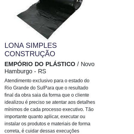
Plástico bolha rolo
Saco bolha antiestático
Saco de bolhas
Saco de plástico bolha
Comprar envelope
LONA SIMPLES
Comprar envelope plástico de segurança
CONSTRUÇÃO
Embalagem envelope plástico
EMPÓRIO DO PLÁSTICO
/ Novo
Envelope canguru
Hamburgo - RS
Envelope coex
Atendimento exclusivo para o estado do
Envelope coex a venda
Rio Grande do SulPara que o resultado
final da obra saia da forma que o cliente
Envelope coex adesivado
idealizou é preciso se atentar aos detalhes
Envelope coex com adesivo
mínimos de cada processo executivo. Tão
Envelope coex com lacre adesivo
importante quanto aplicar, executar ou
Envelope coex RS
instalar os produtos e materiais de forma
Envelope com janela
correta, é cuidar dessas execuções