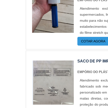
EMPÓRIO DO PLÁS
Atendimento ex
supermercados, li
muito para não suj
estabelecimentos
do filme stretch 
GARANTE UMA SÉR
COTAR AGORA
tubete de plásti
precisão. O filme
tenha alta aderê
SACO DE PP I
manuseio.Imple
envolvimento da 
EMPÓRIO DO PLÁS
não se desprende
Atendimento exc
disso, a bobina
fabricado sob me
tamanho; Versát
personalizado em 
paletização e bus
malas diretas, c
filme stretch. É
proteção do produ
manuseio, para