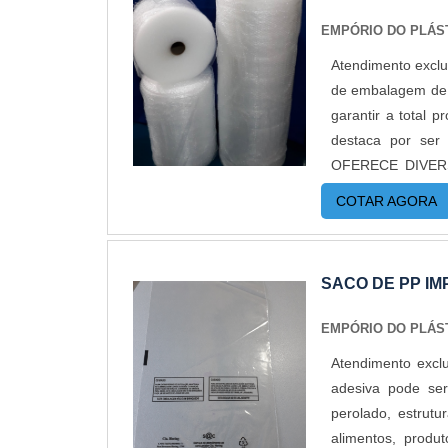
EMPÓRIO DO PLÁS
Atendimento exclu
de embalagem de p
garantir a total 
destaca por ser
OFERECE DIVERSAS
trabalho e o ma
COTAR AGORA
pequenas. Essa bol
do trabalho.Uma d
permitem varieda
SACO DE PP IM
personalizada de
Esta personaliza
EMPÓRIO DO PLÁS
tamanho da bobi
Atendimento excl
personalizada; En
adesiva pode ser
consumo, especial
perolado, estrut
utilizada por indú
alimentos, produ
EMPRESA PARA C