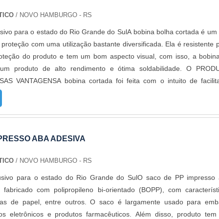
TICO
/ NOVO HAMBURGO - RS
sivo para o estado do Rio Grande do SulA bobina bolha cortada é um 
roteção com uma utilização bastante diversificada. Ela é resistente 
proteção do produto e tem um bom aspecto visual, com isso, a bobin
 um produto de alto rendimento e ótima soldabilidade. O PRO
 VANTAGENSA bobina cortada foi feita com o intuito de facilit
nuseio dos produtos quando forem embalados, principalmente p
ha fatiada em 60 /30 ou 15 cm de largura vai auxiliar muito no cotiad
as vantagens é a versatilidade gerada pelas características técnicas
de de aparência, resistência e de temperatura, além disto, pode
PRESSO ABA ADESIVA
 acordo com as necessidades, demandas e preferências de cada clie
ção pode ser feita tanto em relação à aparência quanto em relaçã
TICO
/ NOVO HAMBURGO - RS
na. Alta qualidade em proteção de objetos; Resistência; Embal
usivo para o estado do Rio Grande do SulO saco de PP impresso
tre outros.Ela é utilizada para embrulhar e proteger inúmeros ben
 fabricado com polipropileno bi-orientado (BOPP), com característ
mente alimentos perecíveis e não perecíveis. Por isso, ela é bast
uras de papel, entre outros. O saco é largamente usado para emb
strias alimentícias, têxteis, confecções, vestuário, entre outras.A ME
tos eletrônicos e produtos farmacêuticos. Além disso, produto te
OMPRAR BOBINA BOLHA CORTADAA Empório do Plástico passo