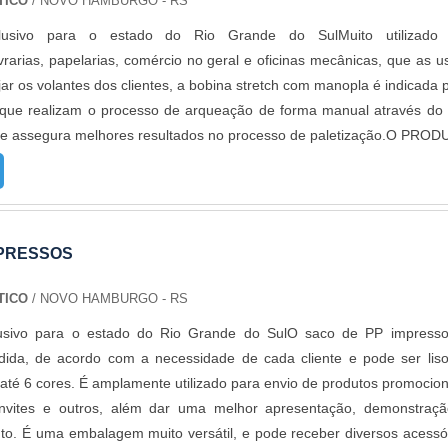
TICO
/ NOVO HAMBURGO - RS
clusivo para o estado do Rio Grande do SulMuito utilizado
vrarias, papelarias, comércio no geral e oficinas mecânicas, que as 
ar os volantes dos clientes, a bobina stretch com manopla é indicada 
 que realizam o processo de arqueação de forma manual através do
que assegura melhores resultados no processo de paletização.O PRO
IE DE BENEFÍCIOSFabricado em polietileno de alta resistênci
co acoplado a manopla estão aptos a paletizar produtos e cargas
 stretch possibilita um grau de elasticidade que faz com que o pro
ncia para ser acoplado a embalagem e dessa forma estar pronto pa
MPRESSOS
mentado no sistema logístico, a manopla realiza o processo
carga a partir do uso do filme fazendo com que se acople de manei
TICO
/ NOVO HAMBURGO - RS
r da mercadoria e assim estabilizando a carga para o manuseio. 
lusivo para o estado do Rio Grande do SulO saco de PP impress
 é: Fabricada em ABS; Segura para envolver cargas independent
dida, de acordo com a necessidade de cada cliente e pode ser lis
il.O empreendedor que busca ferramentas dedicadas ao process
até 6 cores. É amplamente utilizado para envio de produtos promocion
ca um produto qualificado a baixo custo, deve conhecer o aplicado
onvites e outros, além dar uma melhor apresentação, demonstraç
 fundamental para operações que necessitem de cuidados específico
to. É uma embalagem muito versátil, e pode receber diversos acessó
 manter as cargas estáveis para serem manuseadas intern