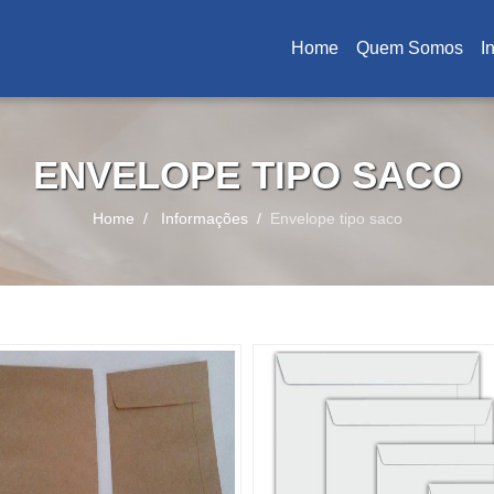
Home
Quem Somos
I
(current)
ENVELOPE TIPO SACO
Home
Informações
Envelope tipo saco