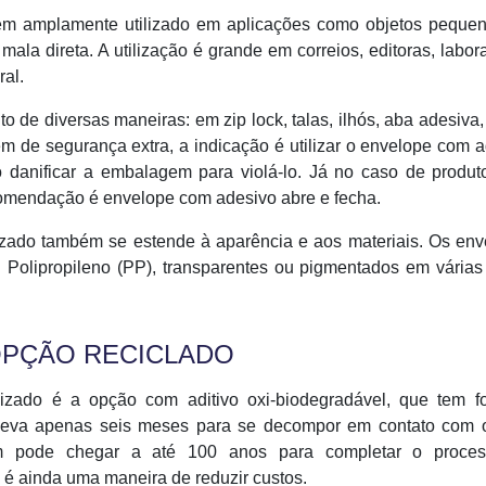
em amplamente utilizado em aplicações como objetos peque
mala direta. A utilização é grande em correios, editoras, labora
ral.
to de diversas maneiras: em zip lock, talas, ilhós, aba adesiva,
em de segurança extra, a indicação é utilizar o envelope com 
 danificar a embalagem para violá-lo. Já no caso de produt
comendação é envelope com adesivo abre e fecha.
izado também se estende à aparência e aos materiais. Os env
 Polipropileno (PP), transparentes ou pigmentados em várias
OPÇÃO RECICLADO
izado é a opção com aditivo oxi-biodegradável, que tem f
 leva apenas seis meses para se decompor em contato com 
m pode chegar a até 100 anos para completar o proce
 é ainda uma maneira de reduzir custos.