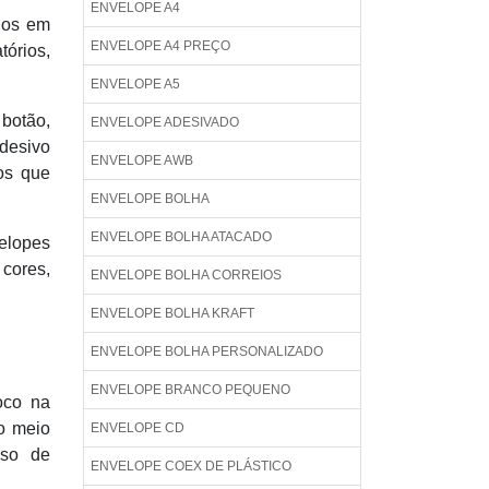
ENVELOPE A4
nos em
ENVELOPE A4 PREÇO
tórios,
ENVELOPE A5
 botão,
ENVELOPE ADESIVADO
adesivo
ENVELOPE AWB
os que
ENVELOPE BOLHA
ENVELOPE BOLHA ATACADO
elopes
 cores,
ENVELOPE BOLHA CORREIOS
ENVELOPE BOLHA KRAFT
ENVELOPE BOLHA PERSONALIZADO
ENVELOPE BRANCO PEQUENO
oco na
o meio
ENVELOPE CD
sso de
ENVELOPE COEX DE PLÁSTICO