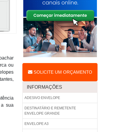
pachar
rca ou
elopes
SOLICITE UM ORÇAMENTO
tantes,
INFORMAÇÕES
stência
ADESIVO ENVELOPE
 a sua
DESTINATÁRIO E REMETENTE
ENVELOPE GRANDE
ENVELOPE A3