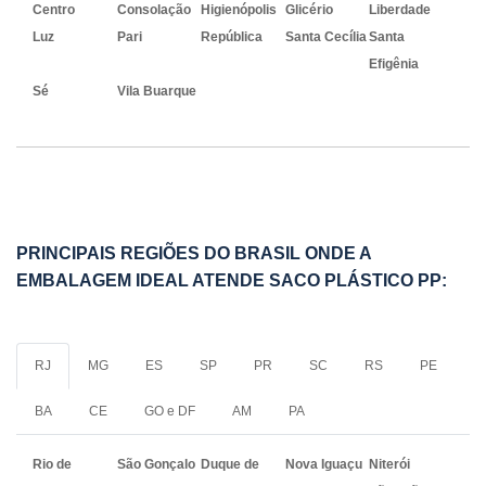
Centro
Consolação
Higienópolis
Glicério
Liberdade
Luz
Pari
República
Santa Cecília
Santa
Efigênia
Sé
Vila Buarque
PRINCIPAIS REGIÕES DO BRASIL ONDE A
EMBALAGEM IDEAL ATENDE SACO PLÁSTICO PP:
RJ
MG
ES
SP
PR
SC
RS
PE
BA
CE
GO e DF
AM
PA
Rio de
São Gonçalo
Duque de
Nova Iguaçu
Niterói