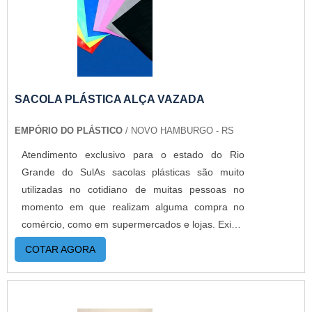
PARA MOSTRUÁRIOS DE METAIS COM A
MELHOR QUALIDADEA Empório do Plástico
passou a contratar a produção com fábricas ainda
mais modernas e custos reduzidos. Aumentando,
assim, o mix de sacos a pronta entrega e venda
fracionada, até em pequenas quantidades. Para
SACOLA PLÁSTICA ALÇA VAZADA
saber mais informações, basta solicitar um
EMPÓRIO DO PLÁSTICO
/ NOVO HAMBURGO - RS
orçamento..
Atendimento exclusivo para o estado do Rio
Grande do SulAs sacolas plásticas são muito
utilizadas no cotidiano de muitas pessoas no
momento em que realizam alguma compra no
comércio, como em supermercados e lojas. Existe
uma variedade, como a sacola plástica alça
COTAR AGORA
vazada, também conhecida como camiseta, que é
um dos tipos mais utilizados. MAIS DETALHES
IMPORTANTES SOBRE O PRODUTOA
praticidade e versatilidade desse tipo de sacos