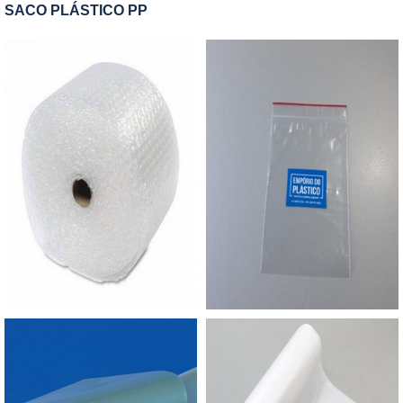
desenvolvidos de diversas maneiras diferentes.
SACO PLÁSTICO PP
Oferecendo: Maior resistência; Preservação do
meio ambiente; Resoluções para problemas
ambientais.A EMPRESA CERTA PARA COMPRAR
SACOS RECICLADOSA Empório do Plástico
passou a contratar a produção com fábricas ainda
mais modernas e custos reduzidos. Aumentando,
assim, o mix de sacos a pronta entrega e venda
fracionada, até em pequenas quantidades. Para
saber mais informações, basta solicitar um
orçamento..