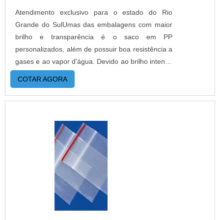
oferecidos pela empresa, basta solicitar clicar
Atendimento exclusivo para o estado do Rio
aqui..
Grande do SulUmas das embalagens com maior
brilho e transparência é o saco em PP
personalizados, além de possuir boa resistência a
gases e ao vapor d'água. Devido ao brilho intenso
que o saco possui, acaba sendo adotado por
COTAR AGORA
várias empresas, pois ajuda no acabamento da
embalagem e além de dar uma ótima impressão
do produto por ser brilhoso e possuir uma
excelente transparência.MAIS INFORMAÇÕES
RELEVANTES SOBRE O PRODUTOÉ empregado
em produtos alimentícios de rápido consumo,
como a pipoca doce, e também é muito utilizado
para embalar revistas, convites, roupas, entre
vários outros. O produto pode ser lacrado e duas
formas, com a seladora manual ou com aba
adesiva.Se o cliente possui uma grande escala de