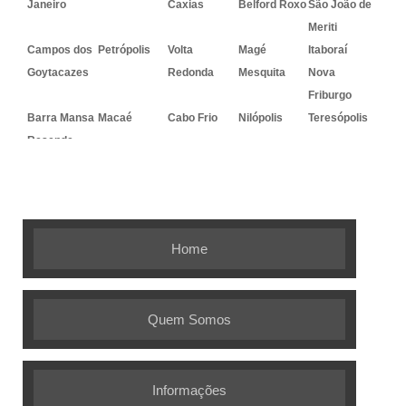
Janeiro
Caxias
Belford Roxo
São João de
Meriti
Campos dos
Petrópolis
Volta
Magé
Itaboraí
Goytacazes
Redonda
Mesquita
Nova
Friburgo
Barra Mansa
Macaé
Cabo Frio
Nilópolis
Teresópolis
Resende
Embalagem Ideal - As melhores
soluções em embalagens flexíveis
Home
Quem Somos
Informações