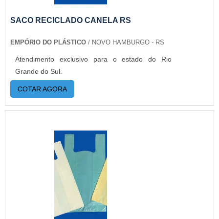
mais modernas e custos reduzidos. Aumentando,
assim, o mix de sacos a pronta entrega e venda
SACO RECICLADO CANELA RS
fracionada, até em pequenas quantidades. Para
EMPÓRIO DO PLÁSTICO
/ NOVO HAMBURGO - RS
saber mais informações, basta solicitar um
orçamento..
Atendimento exclusivo para o estado do Rio
Grande do Sul.
COTAR AGORA