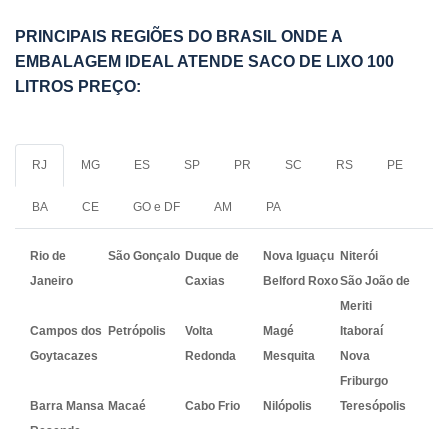
PRINCIPAIS REGIÕES DO BRASIL ONDE A
EMBALAGEM IDEAL ATENDE SACO DE LIXO 100
LITROS PREÇO:
RJ
MG
ES
SP
PR
SC
RS
PE
BA
CE
GO e DF
AM
PA
Rio de
São Gonçalo
Duque de
Nova Iguaçu
Niterói
Janeiro
Caxias
Belford Roxo
São João de
Meriti
Campos dos
Petrópolis
Volta
Magé
Itaboraí
Goytacazes
Redonda
Mesquita
Nova
Friburgo
Barra Mansa
Macaé
Cabo Frio
Nilópolis
Teresópolis
Resende