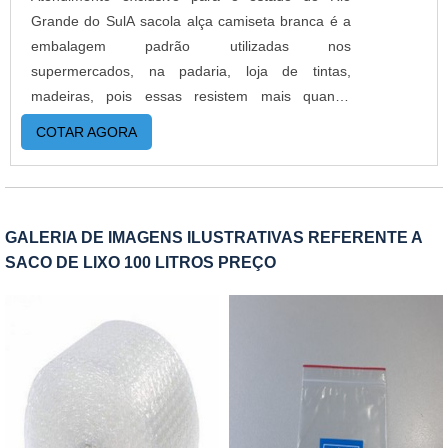
Grande do SulA sacola alça camiseta branca é a
embalagem padrão utilizadas nos
supermercados, na padaria, loja de tintas,
madeiras, pois essas resistem mais quando
colocado peso e volumes. É uma sacola também
COTAR AGORA
muito utilizada em lojas de artigos para casa,
artigos com volumes maiores.O PRODUTO
OFERECE DIVERSAS VANTAGENSA sacola alça
camiseta é produzida em polietileno de alta
GALERIA DE IMAGENS ILUSTRATIVAS REFERENTE A
densidade pigmentado na cor branca. É um
SACO DE LIXO 100 LITROS PREÇO
produto de extrema resistência, versatilidade e
usabilidade. Por suportar bastante peso sem
comprometer a qualidade e formato inicial a
sacola alça camiseta pode ser usada em diversos
segmentos desde supermercados, padarias,
mercearias, lojas de calçados e brinquedos.A
sacola é ideal para o lojista que trabalha com
vendas em atacado ou com produtos pesados,