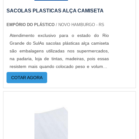
SACOLAS PLASTICAS ALÇA CAMISETA
EMPÓRIO DO PLÁSTICO
/ NOVO HAMBURGO - RS
Atendimento exclusivo para o estado do Rio
Grande do SulAs sacolas plásticas alça camiseta
são embalagens utilizadas nos supermercados,
na padaria, loja de tintas, madeiras, pois essas
resistem mais quando colocado peso e volumes.
É também muito utilizada em lojas de artigos para
COTAR AGORA
casa, artigos com volumes maiores. Além disso, é
o modelo mais tradicional e mais visto no
cotidiano. O PRODUTO OFERECE DIVERSAS
VANTAGENSO produto é extremamente versátil,
sendo utilizado para transportar a grande maioria
dos produtos. A sacola normalmente é feita em
plástico, que pode ter diferentes tipos de
espessura e densidade. Esse tipo de saco pode