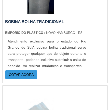
BOBINA BOLHA TRADICIONAL
EMPÓRIO DO PLÁSTICO
/ NOVO HAMBURGO - RS
Atendimento exclusivo para o estado do Rio
Grande do SulA bobina bolha tradicional serve
para proteger qualquer tipo de objeto durante o
transporte, podendo inclusive substituir a caixa de
papelão. Ao realizar mudanças e transportes, o
uso desse produto é essencial para que nada
COTAR AGORA
quebre ou estrague no meio do caminho e para
facilitar o trabalho. MAIS INFORMAÇÕES
RELEVANTES SOBRE O PRODUTOPode-se dizer
que a bobina de plastico bolha é a melhor opção
para proteger objetos contra quebra e arranhões,
sendo uma alternativa econômica, ideal para o