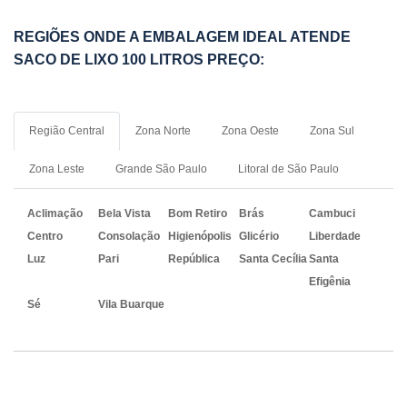
REGIÕES ONDE A EMBALAGEM IDEAL ATENDE
SACO DE LIXO 100 LITROS PREÇO:
Região Central
Zona Norte
Zona Oeste
Zona Sul
Zona Leste
Grande São Paulo
Litoral de São Paulo
Aclimação
Bela Vista
Bom Retiro
Brás
Cambuci
Centro
Consolação
Higienópolis
Glicério
Liberdade
Luz
Pari
República
Santa Cecília
Santa
Efigênia
Sé
Vila Buarque