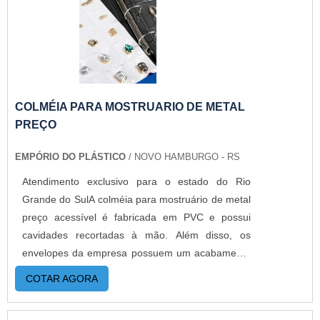
descargas elétricas. É possível dizer que é
extremamente versátil, pois proporciona também
a vantagem de ocupar menos espaço do que, por
exemplo, uma caixa de papelão.BOBINA BOLHA
TRADICIONAL DE ALTA QUALIDADEA Empório
do Plástico passou a contratar a produção com
COLMÉIA PARA MOSTRUARIO DE METAL
fábricas ainda mais modernas e custos reduzidos.
PREÇO
Aumentando, assim, o mix de sacos a pronta
EMPÓRIO DO PLÁSTICO
/ NOVO HAMBURGO - RS
entrega e venda fracionada, até em pequenas
quantidades. Para saber mais informações, basta
Atendimento exclusivo para o estado do Rio
solicitar um orçamento..
Grande do SulA colméia para mostruário de metal
preço acessível é fabricada em PVC e possui
cavidades recortadas à mão. Além disso, os
envelopes da empresa possuem um acabamento
diferenciado que colabora na boa apresentação
COTAR AGORA
de produtos e agilidade na exibição dos mesmo.
Assim, a empresa oferece os melhores produtos