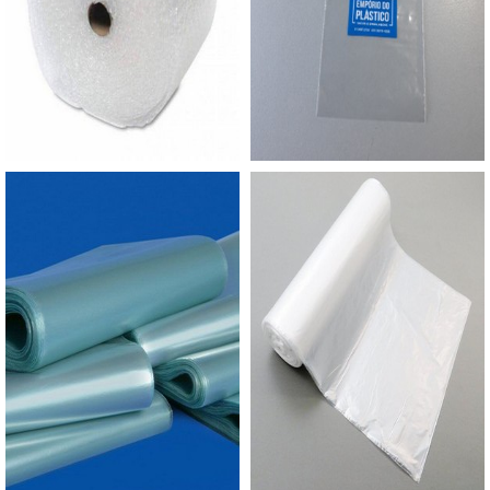
que exigem uma embalagem resistente para
transportá-los. Além disso, pode ser encontrado
em diversos tamanhos, entre eles: 30 x 40 cm; 40
x 50 cm; 50 x 60 cm; 60 x 80 cm; 70 x 90 cm; 80 x
100 cm; 90 x 100 cm.A sacola alça camiseta,
conhecidas como sacolas de supermercados, é
um dos tipos de sacolas mais em conta disponível
atualmente no mercado. Esta sacola está
disponível também no material oxi-biodegradável
e estão disponíveis em pequenas e grandes
quantidades.A MELHOR EMPRESA DE SACOLA
ALÇA CAMISETA BRANCAA Empório do Plástico
passou a contratar a produção com fábricas ainda
mais modernas e custos reduzidos. Aumentando,
assim, o mix de sacos a pronta entrega e venda
fracionada, até em pequenas quantidades. Para
saber mais informações, basta solicitar um