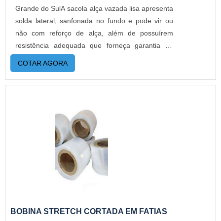
Grande do SulA sacola alça vazada lisa apresenta
solda lateral, sanfonada no fundo e pode vir ou
não com reforço de alça, além de possuírem
resistência adequada que forneça garantia da
integridade total do produto a ser transportado
COTAR AGORA
por ela. É popularmente conhecida como sacola
boca de palhaço ou sacola boca triste.DETALHES
SOBRE O FUNCIONAMENTO DO PRODUTOA
sacola alça vazada pode ser confeccionado com
produtos oxibiodegradáveis, o que influencia de
forma positiva no meio ambiente. Nesse caso, o
produto poderá ser 100% reciclado, totalmente
reaproveitado e gera sustentabilidade, conceito
tão necessário na preservação do
planeta. Quando desenvolvida a partir de
componentes oxibiodegradáveis, o saco ainda
apresenta a vantagem de ser reciclável e não
BOBINA STRETCH CORTADA EM FATIAS
prejudicar o meio ambiente, o que só agregará