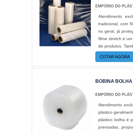
embalagem resist
EMPÓRIO DO PLÁS
tamanhos, entre e
Atendimento exc
cm; 90 x 100 cm.A
tradicional, com 
dos tipos de sac
no geral, já prot
disponível també
filme stretch é u
grandes quant
de produtos. Tam
Empório do Plást
indispensável n
custos reduzidos.
COTAR AGORA
IMPORTANTES SO
até em pequenas q
resistência mecâ
destaca pela ela
BOBINA BOLHA
extremamente pre
filme stretch ta
EMPÓRIO DO PLÁS
variações de tem
Atendimento excl
seguros, evitand
plástico geralmen
protege os produ
plástico bolha é 
também é muito 
prensadas, propo
otimizando tempo