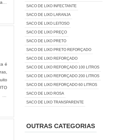
alta
SACO DE LIXO INFECTANTE
gens
SACO DE LIXO LARANJA
tos;
SACO DE LIXO LEITOSO
este
SACO DE LIXO PREÇO
s de
ores
SACO DE LIXO PRETO
os e
SACO DE LIXO PRETO REFORÇADO
te e
SACO DE LIXO REFORÇADO
ca é
aios
SACO DE LIXO REFORÇADO 100 LITROS
ras,
endo
SACO DE LIXO REFORÇADO 200 LITROS
uito
sso,
SACO DE LIXO REFORÇADO 60 LITROS
DUTO
aver
SACO DE LIXO ROSA
o de
DEA
SACO DE LIXO TRANSPARENTE
ia,
as e
de e
ada,
esde
idos
OUTRAS CATEGORIAS
para
 uma