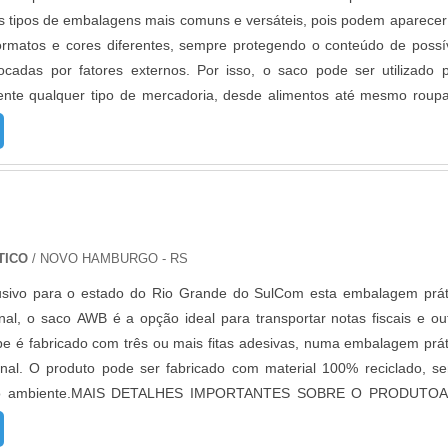
s tipos de embalagens mais comuns e versáteis, pois podem aparece
ormatos e cores diferentes, sempre protegendo o conteúdo de possí
ocadas por fatores externos. Por isso, o saco pode ser utilizado 
ente qualquer tipo de mercadoria, desde alimentos até mesmo roup
lém disso, a empresa personaliza com etiqueta adesiva, assim o cli
 embalagem personalizada produzindo pequenas quantidades com ó
mpressão para realçar o produto.MAIS INFORMAÇÕES RELEVAN
om ele, é possível deixar a mercadoria exposta para o consumid
smo tempo. É por isso que o saco personalizado é conhecido com
os, pois mesmo diante de todos os benefícios, o preço costuma
TICO
/ NOVO HAMBURGO - RS
o é muito utilizado nos ramos: Alimenticio; Confecção; Produtos agríco
usivo para o estado do Rio Grande do SulCom esta embalagem prát
aso de produtos que precisem de segurança extra, a indicação é utiliz
onal, o saco AWB é a opção ideal para transportar notas fiscais e ou
este adesivo, é necessário danificar a embalagem para violá-lo. J
pe é fabricado com três ou mais fitas adesivas, numa embalagem prát
 que precisam ser acessados diversas vezes, a recomendação é enve
onal. O produto pode ser fabricado com material 100% reciclado, s
bre e fecha.ALTA QUALIDADE EM SACO PE PERSONALIZADO 
eio ambiente.MAIS DETALHES IMPORTANTES SOBRE O PRODUTOA
io do Plástico passou a contratar a produção com fábricas ainda 
conhecido como envelope canguru, pode ser fabricado transparent
s reduzidos. Aumentando, assim, o mix de sacos a pronta entre
ordo com a necessidade do cliente. É uma embalagem bastante versá
, até em pequenas quantidades. Para saber mais informações, b