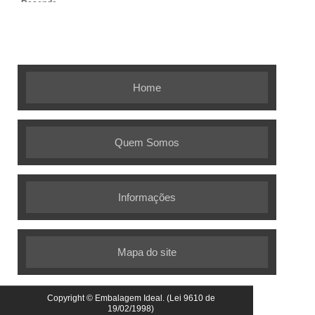
Resende
Embalagem Ideal - As melhores
soluções em embalagens flexíveis
Home
Quem Somos
Informações
Mapa do site
Copyright © Embalagem Ideal. (Lei 9610 de
19/02/1998)