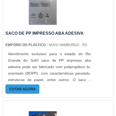
SACO DE PP IMPRESSO ABA ADESIVA
EMPÓRIO DO PLÁSTICO
/ NOVO HAMBURGO - RS
Atendimento exclusivo para o estado do Rio
Grande do SulO saco de PP impresso aba
adesiva pode ser fabricado com polipropileno bi-
orientado (BOPP), com características perolado,
estruturas de papel, entre outros. O saco é
largamente usado para embalar alimentos,
COTAR AGORA
produtos eletrônicos e produtos
farmacêuticos. Além disso, produto tem um
excelente aspecto visual brilhoso, resistente a
altas temperaturas e shelf life de grande