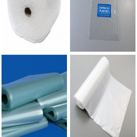
segurança ao cliente final. Além disso, o produto
garante aos clientes: Alta qualidade; Mantém a
integridade do produto; Bom custo
benefício.Dessa forma, contar com uma
embalagem resistente, eficaz e que seja atraente
esteticamente é muito importante. Como garantia
de qualidade, a empresa pode produzir o produto
em diversas cores e formatos, além de oferecer a
opção transparente e a sustentável.ONDE
ENCONTRAR ALTA QUALIDADE EM SACO PP
ADESIVADOSA Empório do Plástico passou a
contratar a produção com fábricas ainda mais
modernas e custos reduzidos. Aumentando,
assim, o mix de sacos a pronta entrega e venda
fracionada, até em pequenas quantidades. Para
saber mais informações, basta solicitar um
orçamento..