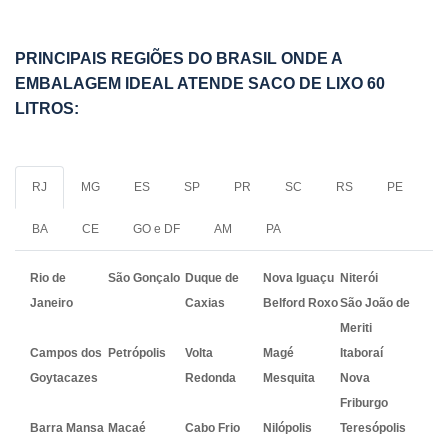
PRINCIPAIS REGIÕES DO BRASIL ONDE A
EMBALAGEM IDEAL ATENDE SACO DE LIXO 60
LITROS:
RJ
MG
ES
SP
PR
SC
RS
PE
BA
CE
GO e DF
AM
PA
Rio de
São Gonçalo
Duque de
Nova Iguaçu
Niterói
Janeiro
Caxias
Belford Roxo
São João de
Meriti
Campos dos
Petrópolis
Volta
Magé
Itaboraí
Goytacazes
Redonda
Mesquita
Nova
Friburgo
Barra Mansa
Macaé
Cabo Frio
Nilópolis
Teresópolis