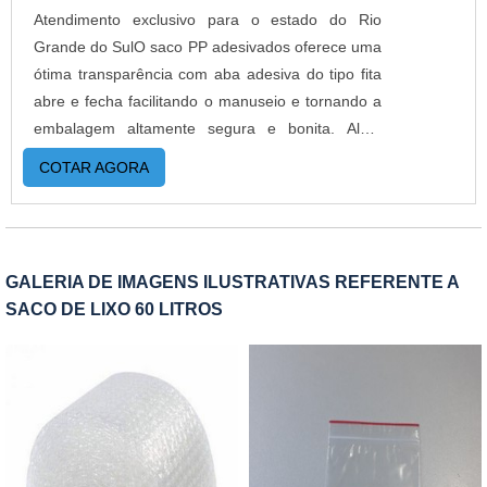
Atendimento exclusivo para o estado do Rio
Grande do SulO saco PP adesivados oferece uma
ótima transparência com aba adesiva do tipo fita
abre e fecha facilitando o manuseio e tornando a
embalagem altamente segura e bonita. Além
disso, é ideal para colocar bijuterias, pequenos
COTAR AGORA
enfeites, imãs de geladeiras, convites, máscaras,
lingeries, biquínis e roupas no geral, documentos
e etc.MAIS INFORMAÇÕES RELEVANTES
SOBRE O PRODUTOSão criados sob medida,
GALERIA DE IMAGENS ILUSTRATIVAS REFERENTE A
segundo a necessidade de cada indivíduo. Além
SACO DE LIXO 60 LITROS
disso, esta embalagem flexível poder ser criada
com dois incríveis tipos de adesivo: permanente
ou abre e fecha. Quando se trata do saco PP, a
embalagem se torna integralmente inviolável, e
para se violar é imprescindível danificar a
embalagem.É uma maneira totalmente segura
para enviar os produtos e transmitir a completa