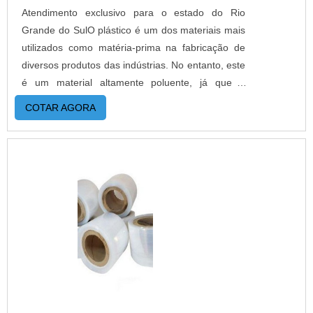
Atendimento exclusivo para o estado do Rio
Grande do SulO plástico é um dos materiais mais
utilizados como matéria-prima na fabricação de
diversos produtos das indústrias. No entanto, este
é um material altamente poluente, já que a
decomposição após descarte no meio ambiente
COTAR AGORA
demora cerca de quarenta anos. Por isso, é cada
vez mais comum a utilização de sacos reciclados
na produção.DETALHES SOBRE O
FUNCIONAMENTO DO PRODUTOEsses sacos
podem ser fabricados com ou sem transparência,
de alta qualidade, com custo reduzido e muita
resistência. Além disso, é produzido com um
composto plástico reciclado que mantém a
resistência da embalagem sem aumentar o custo,
ideal para peças de metal, atelier, solas, couros,
vidraçaria, etc.Os sacos plásticos reciclados são,
portanto, acessórios extremamente funcionais no