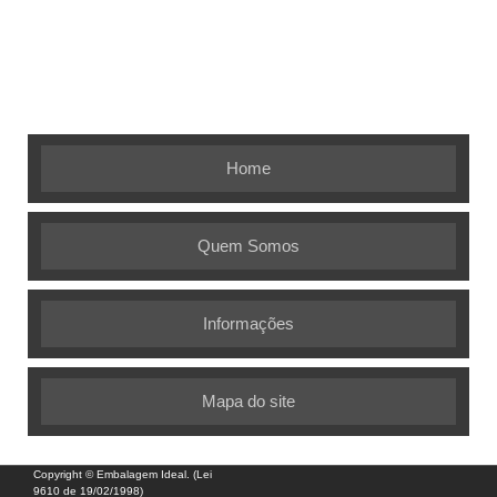
Embalagem Ideal - As melhores soluções em
embalagens flexíveis
Home
Quem Somos
Informações
Mapa do site
Copyright © Embalagem Ideal. (Lei
9610 de 19/02/1998)