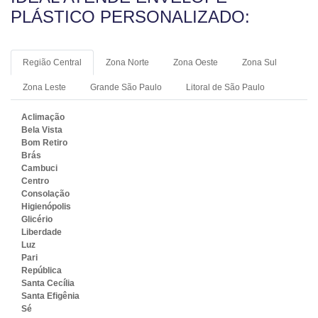
PLÁSTICO PERSONALIZADO:
Região Central
Zona Norte
Zona Oeste
Zona Sul
Zona Leste
Grande São Paulo
Litoral de São Paulo
Aclimação
Bela Vista
Bom Retiro
Brás
Cambuci
Centro
Consolação
Higienópolis
Glicério
Liberdade
Luz
Pari
República
Santa Cecília
Santa Efigênia
Sé