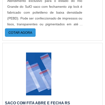
Atendimento exclusivo para o estado do Rio
Grande do SulO saco com fechamento zip lock é
fabricado com polietileno de baixa densidade
(PEBD). Pode ser confeccionado de impressos ou
lisos, transparentes ou pigmentados em até 6
cores.O produto já ganhou espaço a muito tempo
COTAR AGORA
na indústria, pois poucas embalagens protegem
tanto um produto como o zip. Simples e altamente
moderno, o saco possui um sistema de
fechamento incrível que atrai muitos empresas.O
PRODUTO OFERECE DIVERSAS
VANTAGENSMuito utilizado para guardar
pequenas peças,botões,equipamentos
elétricos,celulares, além de armazenar alimentos
e até mesmo cozinhar. Além disso, o saco plástico
com zip lock pode ser usado em diversos
segmentos, como: Proteção para o celular em
dias de chuva, piscina, mar, de forma que não
SACO COM FITA ABRE E FECHA RS