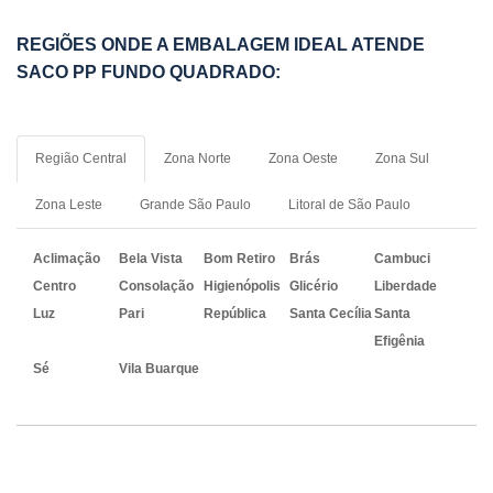
REGIÕES ONDE A EMBALAGEM IDEAL ATENDE
SACO PP FUNDO QUADRADO:
Região Central
Zona Norte
Zona Oeste
Zona Sul
Zona Leste
Grande São Paulo
Litoral de São Paulo
Aclimação
Bela Vista
Bom Retiro
Brás
Cambuci
Centro
Consolação
Higienópolis
Glicério
Liberdade
Luz
Pari
República
Santa Cecília
Santa
Efigênia
Sé
Vila Buarque