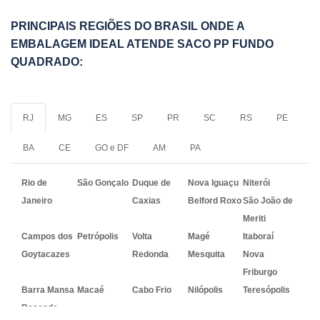
PRINCIPAIS REGIÕES DO BRASIL ONDE A
EMBALAGEM IDEAL ATENDE SACO PP FUNDO
QUADRADO:
RJ
MG
ES
SP
PR
SC
RS
PE
BA
CE
GO e DF
AM
PA
Rio de
São Gonçalo
Duque de
Nova Iguaçu
Niterói
Janeiro
Caxias
Belford Roxo
São João de
Meriti
Campos dos
Petrópolis
Volta
Magé
Itaboraí
Goytacazes
Redonda
Mesquita
Nova
Friburgo
Barra Mansa
Macaé
Cabo Frio
Nilópolis
Teresópolis
Resende