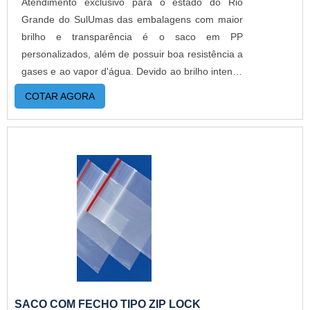
Atendimento exclusivo para o estado do Rio
Grande do SulUmas das embalagens com maior
brilho e transparência é o saco em PP
personalizados, além de possuir boa resistência a
gases e ao vapor d'água. Devido ao brilho intenso
que o saco possui, acaba sendo adotado por
COTAR AGORA
várias empresas, pois ajuda no acabamento da
embalagem e além de dar uma ótima impressão
do produto por ser brilhoso e possuir uma
excelente transparência.MAIS INFORMAÇÕES
RELEVANTES SOBRE O PRODUTOÉ empregado
em produtos alimentícios de rápido consumo,
como a pipoca doce, e também é muito utilizado
para embalar revistas, convites, roupas, entre
vários outros. O produto pode ser lacrado e duas
formas, com a seladora manual ou com aba
adesiva.Se o cliente possui uma grande escala de
produção e manuseio de produtos, é essencial
SACO COM FECHO TIPO ZIP LOCK