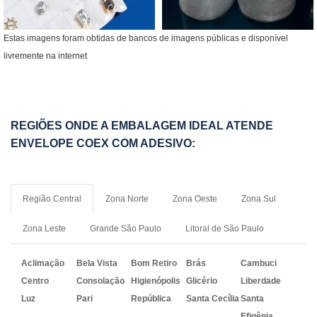
Estas imagens foram obtidas de bancos de imagens públicas e disponível
livremente na internet
REGIÕES ONDE A EMBALAGEM IDEAL ATENDE
ENVELOPE COEX COM ADESIVO:
Região Central
Zona Norte
Zona Oeste
Zona Sul
Zona Leste
Grande São Paulo
Litoral de São Paulo
Aclimação
Bela Vista
Bom Retiro
Brás
Cambuci
Centro
Consolação
Higienópolis
Glicério
Liberdade
Luz
Pari
República
Santa Cecília
Santa
Efigênia