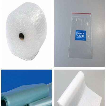
disso, a bobina oferece aos clientes: Aplicação
manual é prática e rápida; É extremamente
resistente; É altamente leve.ONDE ADQUIRIR
BOINAS STRETCH CORTADA EM FATIASA
Empório do Plástico passou a contratar a
produção com fábricas ainda mais modernas e
custos reduzidos. Aumentando, assim, o mix de
sacos a pronta entrega e venda fracionada, até
em pequenas quantidades. Para saber mais
informações, basta solicitar um orçamento..