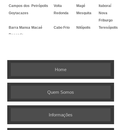
Campos dos
Petrópolis
Volta
Magé
Itaboraí
Goytacazes
Redonda
Mesquita
Nova
Friburgo
Barra Mansa
Macaé
Cabo Frio
Nilópolis
Teresópolis
Resende
Embalagem Ideal - As melhores
soluções em embalagens flexíveis
Home
Quem Somos
Informações