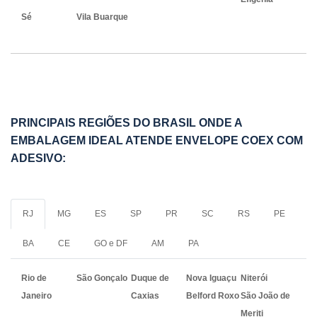
Sé
Vila Buarque
PRINCIPAIS REGIÕES DO BRASIL ONDE A
EMBALAGEM IDEAL ATENDE ENVELOPE COEX COM
ADESIVO:
RJ
MG
ES
SP
PR
SC
RS
PE
BA
CE
GO e DF
AM
PA
Rio de
São Gonçalo
Duque de
Nova Iguaçu
Niterói
Janeiro
Caxias
Belford Roxo
São João de
Meriti