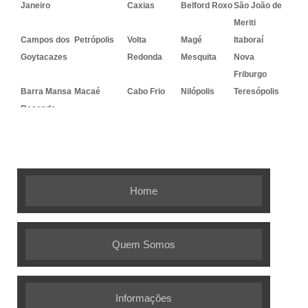
Janeiro
Caxias
Belford Roxo
São João de
Meriti
Campos dos
Petrópolis
Volta
Magé
Itaboraí
Goytacazes
Redonda
Mesquita
Nova
Friburgo
Barra Mansa
Macaé
Cabo Frio
Nilópolis
Teresópolis
Resende
Embalagem Ideal - As melhores
soluções em embalagens flexíveis
Home
Quem Somos
Informações