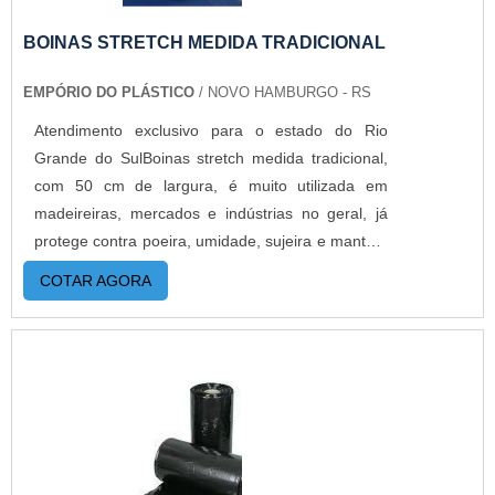
BOINAS STRETCH MEDIDA TRADICIONAL
EMPÓRIO DO PLÁSTICO
/ NOVO HAMBURGO - RS
Atendimento exclusivo para o estado do Rio
Grande do SulBoinas stretch medida tradicional,
com 50 cm de largura, é muito utilizada em
madeireiras, mercados e indústrias no geral, já
protege contra poeira, umidade, sujeira e mantém
os produtos compactados.O filme stretch é um
COTAR AGORA
dos materiais que tem a disposição atualmente
para auxiliar na proteção de produtos. Também
conhecido como filme polietileno, esta embalagem
vem se tornando indispensável na hora de
transportar certos objetos paletizados. MAIS
DETALHES IMPORTANTES SOBRE O
PRODUTOÉ um material totalmente reciclável,
que possui resistência mecânica e alto poder de