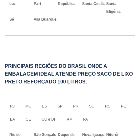
Luz
Pari
República
Santa Cecília
Santa
Efigênia
Sé
Vila Buarque
PRINCIPAIS REGIÕES DO BRASIL ONDE A
EMBALAGEM IDEAL ATENDE PREÇO SACO DE LIXO
PRETO REFORÇADO 100 LITROS:
RJ
MG
ES
SP
PR
SC
RS
PE
BA
CE
GO e DF
AM
PA
Rio de
São Gonçalo
Duque de
Nova Iguaçu
Niterói