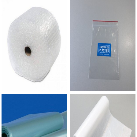
fracionada, até em pequenas quantidades. Para
para realçar o produto.MAIS INFORMAÇÕES
saber mais informações, basta solicitar um
RELEVANTES SOBRE O PRODUTOCom ele, é
orçamento..
possível deixar a mercadoria exposta para o
consumidor e protegê-la ao mesmo tempo. É por
isso que o saco personalizado é conhecido como
um dos mais vendidos, pois mesmo diante de
todos os benefícios, o preço costuma ser
reduzido. O produto é muito utilizado nos ramos:
Alimenticio; Confecção; Produtos agrícolas; Entre
outros.No caso de produtos que precisem de
segurança extra, a indicação é utilizar o
permanente. Com este adesivo, é necessário
danificar a embalagem para violá-lo. Já no caso
de produtos que precisam ser acessados diversas
vezes, a recomendação é envelope com adesivo
abre e fecha.ALTA QUALIDADE EM SACO PE
PERSONALIZADO COM ETIQUETASA Empório