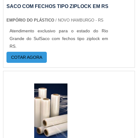
em pequenas quantidades. Para saber mais
SACO COM FECHOS TIPO ZIPLOCK EM RS
informações, basta solicitar um orçamento..
EMPÓRIO DO PLÁSTICO
/ NOVO HAMBURGO - RS
Atendimento exclusivo para o estado do Rio
Grande do SulSaco com fechos tipo ziplock em
RS.
COTAR AGORA