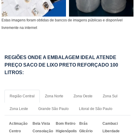
Estas imagens foram obtidas de bancos de imagens públicas e disponível
livremente na internet
REGIÕES ONDE A EMBALAGEM IDEAL ATENDE
PREÇO SACO DE LIXO PRETO REFORÇADO 100
LITROS:
Região Central
Zona Norte
Zona Oeste
Zona Sul
Zona Leste
Grande São Paulo
Litoral de São Paulo
Aclimação
Bela Vista
Bom Retiro
Brás
Cambuci
Centro
Consolação
Higienópolis
Glicério
Liberdade