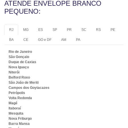
ATENDE ENVELOPE BRANCO
PEQUENO:
RJ
MG
ES
SP
PR
SC
RS
PE
BA
CE
GO e DF
AM
PA
Rio de Janeiro
São Gonçalo
Duque de Caxias
Nova Iguaçu
Niterói
Belford Roxo
São João de Meriti
Campos dos Goytacazes
Petrópolis
Volta Redonda
Magé
Itaboraí
Mesquita
Nova Friburgo
Barra Mansa