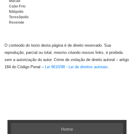
Macaé
Cabo Frio
Nilópolis
Teresópolis
Resende
O conteúdo do texto desta página é de direito reservado. Sua
reprodução, parcial ou total, mesmo citando nossos links, é proibida
sem a autorização do autor. Crime de violação de direito autoral – artigo
184 do Código Penal –
Lei 9610/98 - Lei de direitos autorais
.
Embalagem Ideal - As melhores soluções em
embalagens flexíveis
Home