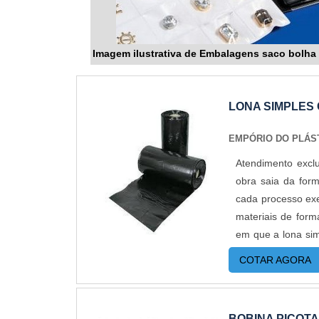
Imagem ilustrativa de Embalagens saco bolha
LONA SIMPLES
EMPÓRIO DO PLÁS
Atendimento excl
obra saia da form
cada processo exe
materiais de for
em que a lona sim
uma simples r
COTAR AGORA
plásticas também
obras. Nesse caso
precisam dessa p
BOBINA PICOT