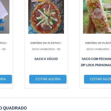
TICO
/
EMPÓRIO DO PLÁSTICO
/
EMPÓRIO DO PLÁST
- RS
NOVO HAMBURGO - RS
NOVO HAMBURGO -
SACO A VÁCUO
SACO COM FECHA
ZIP LOCK PERSONA
ORA
COTAR AGORA
COTAR AGO
DO QUADRADO