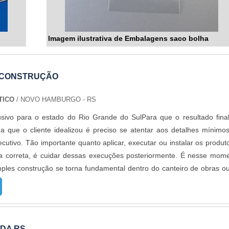
Imagem ilustrativa de Embalagens saco bolha
 CONSTRUÇÃO
TICO
/ NOVO HAMBURGO - RS
usivo para o estado do Rio Grande do SulPara que o resultado fina
a que o cliente idealizou é preciso se atentar aos detalhes mínimo
cutivo. Tão importante quanto aplicar, executar ou instalar os produt
ma correta, é cuidar dessas execuções posteriormente. É nesse mom
ples construção se torna fundamental dentro do canteiro de obras o
eforma.O PRODUTO GARANTE UMA SÉRIE DE BENEFÍCIOSAs lo
 são utilizadas para proteger os materiais armazenados em canteir
, os profissionais da construtora, geralmente, envelopam os materiais
roteção e o lacram. O produto oferece diversas vantagens, como:
ADA RS