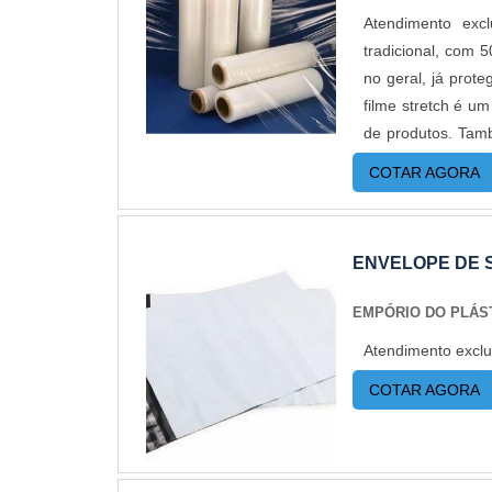
Atendimento exc
tradicional, com 
no geral, já prot
filme stretch é u
de produtos. Tam
indispensável n
COTAR AGORA
IMPORTANTES SO
resistência mecâ
destaca pela ela
ENVELOPE DE 
extremamente pre
filme stretch ta
EMPÓRIO DO PLÁS
variações de tem
Atendimento exclu
seguros, evitand
protege os produ
COTAR AGORA
também é muito 
otimizando tempo
Preto; Filme Str
STRETCH MEDIDA 