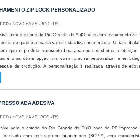
a mais modernas e custos reduzidos. Aumentando, assim, o mix de s
HAMENTO ZIP LOCK PERSONALIZADO
 e venda fracionada, até em pequenas quantidades. Para saber 
 solicitar um orçamento..
TICO
/ NOVO HAMBURGO - RS
sivo para o estado do Rio Grande do SulO saco com fechamento zip 
resenta o quanto a marca vai se estabilizar no mercado. Uma embal
z com que o produto apresente boa aparência e chame a atenção
ssa é uma ótima opção pra quem precisa personalizar a embala
scala de produção. A personalização é realizada através de etiqu
impressa todos os dados que o cliente solicita ,dando um acabamento
e assemelha muito ao impresso. O PRODUTO GARANTE UMA SÉRIE
 de plástico zip personalizados é composto de polietileno de b
mato da embalagem fala muito do produto que ela deposita e o sac
PRESSO ABA ADESIVA
onalizados possui um sistema prático de fechamento, dispensando o us
de plástico zip personalizados ajuda a proteger o produto com um t
TICO
/ NOVO HAMBURGO - RS
 Mas, diferentemente de qualquer outra, só o zip continua auxiliand
usivo para o estado do Rio Grande do SulO saco de PP impresso
abertura. Basta fechar novamente que a proteção continua, aumentan
 fabricado com polipropileno bi-orientado (BOPP), com característ
uto e facilitando a vida do consumidor.São produzidos sob medida, a