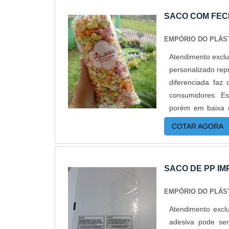
com fábricas aind
SACO COM FEC
a pronta entrega
informações, basta
EMPÓRIO DO PLÁS
Atendimento exclu
personalizado rep
diferenciada fa
consumidores. E
porém em baixa e
adesivas aonde é 
COTAR AGORA
perfeito que s
BENEFÍCIOSO saco
densidade. O for
SACO DE PP IM
plástico zip pers
seladoras.O saco 
EMPÓRIO DO PLÁS
maior de duração.
Atendimento excl
qualidade após a 
adesiva pode ser
vida útil do prod