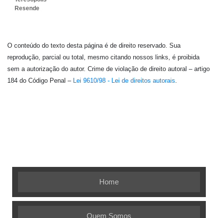
Resende
O conteúdo do texto desta página é de direito reservado. Sua
reprodução, parcial ou total, mesmo citando nossos links, é proibida
sem a autorização do autor. Crime de violação de direito autoral – artigo
184 do Código Penal –
Lei 9610/98 - Lei de direitos autorais
.
Embalagem Ideal - As melhores soluções em
embalagens flexíveis
Home
Quem Somos