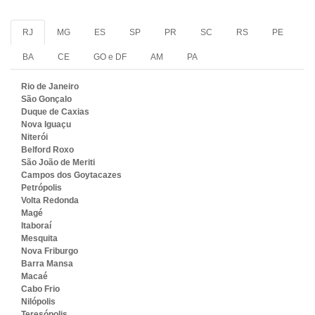
RJ
MG
ES
SP
PR
SC
RS
PE
BA
CE
GO e DF
AM
PA
Rio de Janeiro
São Gonçalo
Duque de Caxias
Nova Iguaçu
Niterói
Belford Roxo
São João de Meriti
Campos dos Goytacazes
Petrópolis
Volta Redonda
Magé
Itaboraí
Mesquita
Nova Friburgo
Barra Mansa
Macaé
Cabo Frio
Nilópolis
Teresópolis