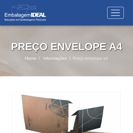
PREÇO ENVELOPE A4
Home
Informações
Preço envelope a4