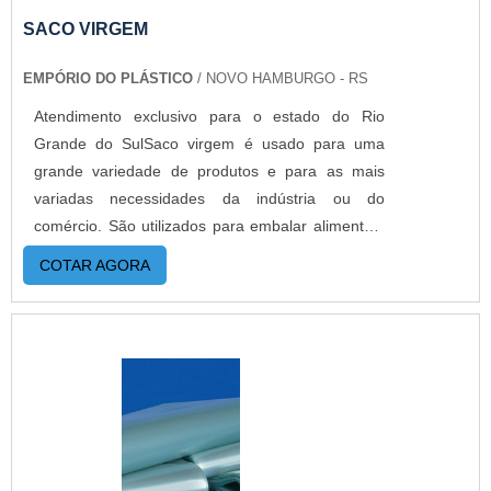
SACO VIRGEM
EMPÓRIO DO PLÁSTICO
/ NOVO HAMBURGO - RS
Atendimento exclusivo para o estado do Rio
Grande do SulSaco virgem é usado para uma
grande variedade de produtos e para as mais
variadas necessidades da indústria ou do
comércio. São utilizados para embalar alimentos,
bijuterias, desde objetos pequenos, médios e
COTAR AGORA
grandes. As aplicações do saco são as mais
variadas como presentes, sacos para lingerie,
saco para panificação, saco para confecção.MAIS
DETALHES IMPORTANTES SOBRE O
PRODUTOA importância da utilização do saco do
tipo virgem é nunca ter sido usado antes para
nenhum fim. Não é tão barato quanto os
reutilizáveis, mas o ponto principal é o foco