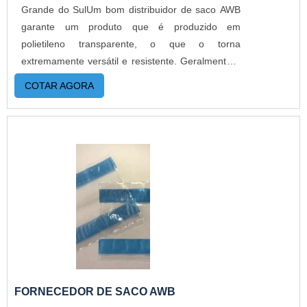
Grande do SulUm bom distribuidor de saco AWB
garante um produto que é produzido em
polietileno transparente, o que o torna
extremamente versátil e resistente. Geralmente é
utilizado por empresas para identificar e expedir
COTAR AGORA
produtos junto as embalagens originais. A
praticidade é um ponto a destacar, graças as 3
faixas adesivas com alto poder de cola, o
envelope adere em qualquer superfície e se
mantém fixo mesmo com condições adversas de
transporte e temperaturas. MAIS DETALHES
IMPORTANTES SOBRE O PRODUTOMuito
utilizado para acondicionar notas fiscais,
conhecimento de transporte, faturas e
documentos de identificação, o produto protege e
mantém sempre visível o documento e todos os
itens que encontram-se no interior. Geralmente, o
FORNECEDOR DE SACO AWB
produto é fabricado com as medidas 23 x 18 e