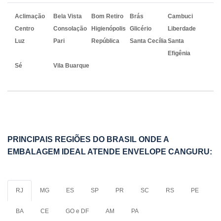
Aclimação
Bela Vista
Bom Retiro
Brás
Cambuci
Centro
Consolação
Higienópolis
Glicério
Liberdade
Luz
Pari
República
Santa Cecília
Santa
Efigênia
Sé
Vila Buarque
PRINCIPAIS REGIÕES DO BRASIL ONDE A
EMBALAGEM IDEAL ATENDE ENVELOPE CANGURU:
RJ
MG
ES
SP
PR
SC
RS
PE
BA
CE
GO e DF
AM
PA