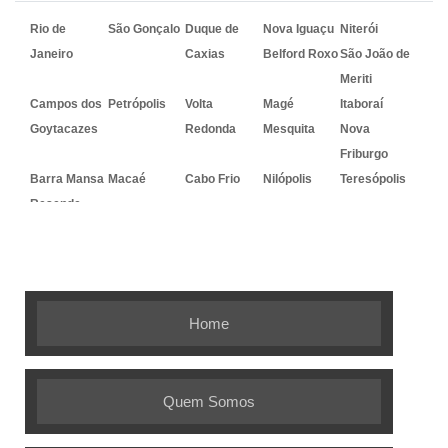
Rio de
São Gonçalo
Duque de
Nova Iguaçu
Niterói
Janeiro
Caxias
Belford Roxo
São João de
Meriti
Campos dos
Petrópolis
Volta
Magé
Itaboraí
Goytacazes
Redonda
Mesquita
Nova
Friburgo
Barra Mansa
Macaé
Cabo Frio
Nilópolis
Teresópolis
Resende
Embalagem Ideal - As melhores
soluções em embalagens flexíveis
Home
Quem Somos