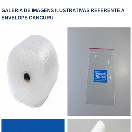
Oferecendo: Maior resistência; Preservação do
arranhões. Por isso, oferece alta resistência ao
meio ambiente; Resoluções para problemas
GALERIA DE IMAGENS ILUSTRATIVAS REFERENTE A
rasgo e ruptura. Além disso, o plástico siliconado
ambientais.A EMPRESA CERTA PARA COMPRAR
ENVELOPE CANGURU
possui diversas vantagens e, geralmente, é
SACOS RECICLADOSA Empório do Plástico
largamente utilizado para: Embalar peças;
passou a contratar a produção com fábricas ainda
Embalar medicamentos; Embalar alimentos;
mais modernas e custos reduzidos. Aumentando,
Embalar madeiras, tecidos, entre outros.A
assim, o mix de sacos a pronta entrega e venda
empresa oferece este produto em diversas
fracionada, até em pequenas quantidades. Para
medidas, inclusive personalizadas, de acordo com
saber mais informações, basta solicitar um
as necessidades de cada cliente. Além disso,
orçamento..
fabrica em todas as variações, garantindo, assim,
as melhores condições de plástico siliconado. O
comerciante, ainda, garante os melhores produtos
e atendimento do mercado, para assim, oferecer
uma ótima experiência a todos os cliente e
usuários.É recomendado que o material seja
estocado em ambiente protegido contra raios UV
e com médias de temperatura entre 20 e 25°C e
umidade relativa de 50% a 55%. Sendo