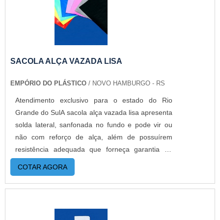
SACOLA ALÇA VAZADA LISA
EMPÓRIO DO PLÁSTICO
/ NOVO HAMBURGO - RS
Atendimento exclusivo para o estado do Rio
Grande do SulA sacola alça vazada lisa apresenta
solda lateral, sanfonada no fundo e pode vir ou
não com reforço de alça, além de possuírem
resistência adequada que forneça garantia da
integridade total do produto a ser transportado
COTAR AGORA
por ela. É popularmente conhecida como sacola
boca de palhaço ou sacola boca triste.DETALHES
SOBRE O FUNCIONAMENTO DO PRODUTOA
sacola alça vazada pode ser confeccionado com