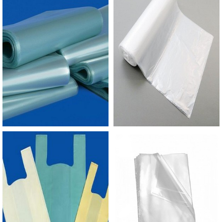
armazenado nessas condições, ele terá uma vida
útil de no mínimo 12 meses. Além disso, também
é importante evitar apoiar os rolos diretamente
sobre pisos para não haver transferência de
umidade.ONDE ADQUIRIR SACO SILICONADO
DE ALTA QUALIDADEA Empório do Plástico
passou a contratar a produção com fábricas ainda
mais modernas e custos reduzidos. Aumentando,
assim, o mix de sacos a pronta entrega e venda
fracionada, até em pequenas quantidades. Para
saber mais informações sobre os produtos
oferecidos pela empresa, basta solicitar clicar
aqui..