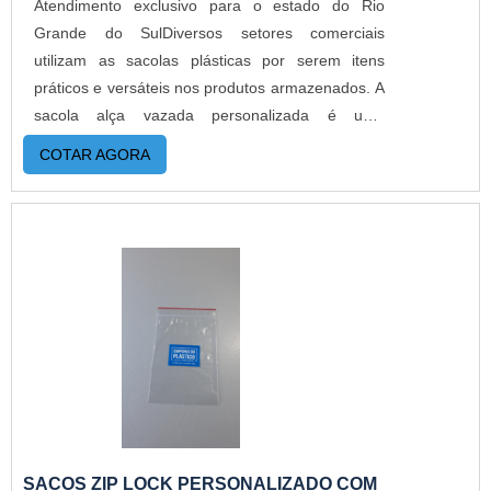
Atendimento exclusivo para o estado do Rio
Grande do SulDiversos setores comerciais
utilizam as sacolas plásticas por serem itens
práticos e versáteis nos produtos armazenados. A
sacola alça vazada personalizada é uma
excelente alternativa para lojas e comércios que
COTAR AGORA
buscam por compactar os produtos em itens de
qualidade e com diversas finalidades. Se torna
muitas vezes a embalagem final para o produto,
já que por onde for faz a propaganda da marca
do cliente. MAIS INFORMAÇÕES RELEVANTES
SOBRE O PRODUTOA sacola personalizada é um
modelo de saco plástico muito utilizado por
comércios, indústrias e instituições que querem
divulgar a marca por meio da exposição
ambulante e gratuita de consumidores
satisfeitos. Esse tipo de sacola, cuja alça
apresenta somente um pequeno bocal para
SACOS ZIP LOCK PERSONALIZADO COM