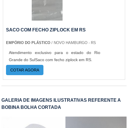
possuímos equipamentos de última geração, e
assim garantimos a qualidade que o produto
merece. Além disso, o produto oferece:
Isolamento do produto; Estrutura flexível;
Estabilidade; Resistência; Flexibilidade.SACO
SACO COM FECHO ZIPLOCK EM RS
COM FECHAMENTO ZIP LOCK
EMPÓRIO DO PLÁSTICO
/ NOVO HAMBURGO - RS
PERSONALIZADO COM QUALIDADEA Empório
do Plástico passou a contratar a produção com
Atendimento exclusivo para o estado do Rio
fábricas ainda mais modernas e custos reduzidos.
Grande do SulSaco com fecho ziplock em RS.
Aumentando, assim, o mix de sacos a pronta
COTAR AGORA
entrega e venda fracionada, até em pequenas
quantidades. Para saber mais informações, basta
solicitar um orçamento. .
GALERIA DE IMAGENS ILUSTRATIVAS REFERENTE A
BOBINA BOLHA CORTADA