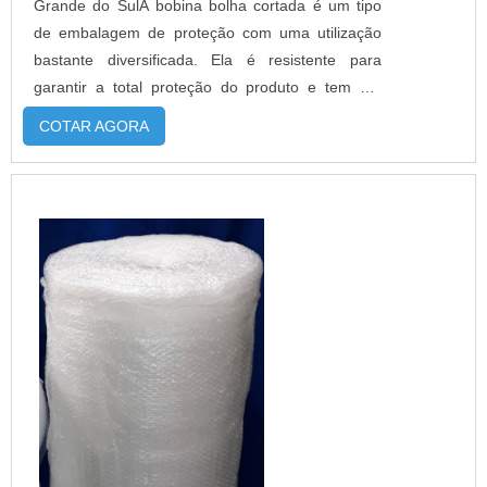
Grande do SulA bobina bolha cortada é um tipo
de embalagem de proteção com uma utilização
bastante diversificada. Ela é resistente para
garantir a total proteção do produto e tem um
bom aspecto visual, com isso, a bobina se
COTAR AGORA
destaca por ser um produto de alto rendimento e
ótima soldabilidade. O PRODUTO OFERECE
DIVERSAS VANTAGENSA bobina cortada foi feita
com o intuito de facilitar o trabalho e o...