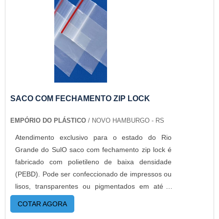
geral, otimizando tempo e espaço. Entre os
modelos mais comuns, encontra-se: Filme Stretch
Preto; Filme Stretch com Tubete; Filme Stretch
sem Tubete.ALTA EFICIÊNCIA EM BOINAS
STRETCH MEDIDA TRADICIONALA Empório do
Plástico passou a contratar a produção com
fábricas ainda mais modernas e custos reduzidos.
Aumentando, assim, o mix de sacos a pronta
SACO COM FECHAMENTO ZIP LOCK
entrega e venda fracionada, até em pequenas
EMPÓRIO DO PLÁSTICO
/ NOVO HAMBURGO - RS
quantidades. Para saber mais informações, basta
solicitar um orçamento..
Atendimento exclusivo para o estado do Rio
Grande do SulO saco com fechamento zip lock é
fabricado com polietileno de baixa densidade
(PEBD). Pode ser confeccionado de impressos ou
lisos, transparentes ou pigmentados em até 6
cores.O produto já ganhou espaço a muito tempo
COTAR AGORA
na indústria, pois poucas embalagens protegem