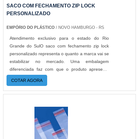
custos reduzidos. Aumentando, assim, o mix de
SACO COM FECHAMENTO ZIP LOCK
sacos a pronta entrega e venda fracionada, até
PERSONALIZADO
em pequenas quantidades. Para saber mais
EMPÓRIO DO PLÁSTICO
/ NOVO HAMBURGO - RS
informações, basta solicitar um orçamento..
Atendimento exclusivo para o estado do Rio
Grande do SulO saco com fechamento zip lock
personalizado representa o quanto a marca vai se
estabilizar no mercado. Uma embalagem
diferenciada faz com que o produto apresente
boa aparência e chame a atenção dos
COTAR AGORA
consumidores. Essa é uma ótima opção pra quem
precisa personalizar a embalagem, porém em
baixa escala de produção. A personalização é
realizada através de etiquetas adesivas aonde é
impressa todos os dados que o cliente solicita
,dando um acabamento tão perfeito que se
assemelha muito ao impresso. O PRODUTO