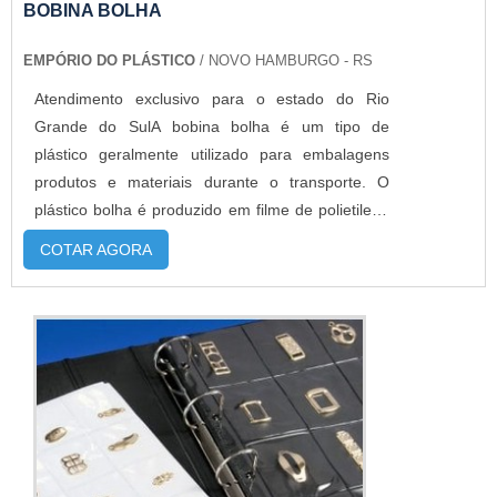
BOBINA BOLHA
EMPÓRIO DO PLÁSTICO
/ NOVO HAMBURGO - RS
Atendimento exclusivo para o estado do Rio
Grande do SulA bobina bolha é um tipo de
plástico geralmente utilizado para embalagens
produtos e materiais durante o transporte. O
plástico bolha é produzido em filme de polietileno
de baixa densidade, com bolhas de ar prensadas,
COTAR AGORA
proporcionando uma excelente proteção aos
produtos nele embalados.MAIS DETALHES
IMPORTANTES SOBRE O PRODUTOA bobina de
plástico bolha é desenvolvida através da extrus...