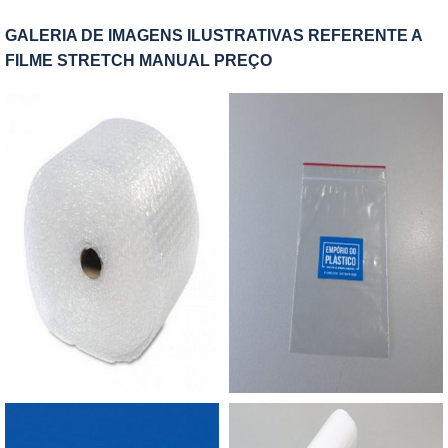
temperaturas e de transporte.A MELHOR
tipos de embalagens mais versáteis que existem
EMPRESA PARA COMPRAR SACO PRA NOTA
GALERIA DE IMAGENS ILUSTRATIVAS REFERENTE A
no mercado de sacos plásticos, isso porque a
FISCALA Empório do Plástico passou a contratar
FILME STRETCH MANUAL PREÇO
utilização pode ser aplicada em diversos
a produção com fábricas ainda mais modernas e
segmentos de empresas e companhias,
custos reduzidos. Aumentando, assim, o mix de
entretanto um dos mercados que mais consomem
sacos a pronta entrega e venda fracionada, até
este tipo de embalagem são os e-commerces ou
em pequenas quantidades. Para saber mais
lojas online.Seja por segurança e eficiência, o
informações, basta solicitar um orçamento..
saco para entrega é um dos tipos de embalagens
mais indicados para fazer o envio de documentos
e produtos diversos via correios, já é possível
enviar produtos como: Roupas e acessórios;
Remédios e suplementos; Maquiagens; Cremes e
produtos de estética corporal e facial.São
envelopes de segurança ideais para transportar
diversos produtos até a entrega final para o
cliente, a fim de oferecer alta resistência e
segurança. Geralmente branco por fora e escuro
por dentro, de forma que o produto não fique