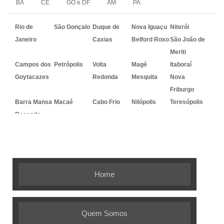
BA
CE
GO e DF
AM
PA
Rio de
São Gonçalo
Duque de
Nova Iguaçu
Niterói
Janeiro
Caxias
Belford Roxo
São João de
Meriti
Campos dos
Petrópolis
Volta
Magé
Itaboraí
Goytacazes
Redonda
Mesquita
Nova
Friburgo
Barra Mansa
Macaé
Cabo Frio
Nilópolis
Teresópolis
Resende
Embalagem Ideal - As melhores
soluções em embalagens flexíveis
Home
Quem Somos