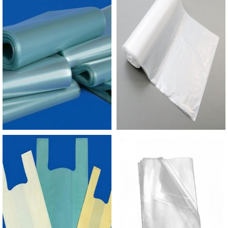
visível, a empresa tem a opção cinza por dentro e
por fora em um saco reciclado mais
econômico.SACO PLÁSTICO PARA CORREIO
COM A MELHOR QUALIDADEA Empório do
Plástico passou a contratar a produção com
fábricas ainda mais modernas e custos reduzidos.
Aumentando, assim, o mix de sacos a pronta
entrega e venda fracionada, até em pequenas
quantidades. Para saber mais informações, basta
solicitar um orçamento..