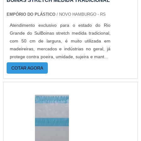
BOINAS STRETCH MEDIDA TRADICIONAL
fracionada, até em pequenas quantidades. Para
EMPÓRIO DO PLÁSTICO
/ NOVO HAMBURGO - RS
saber mais informações, basta solicitar um
orçamento..
Atendimento exclusivo para o estado do Rio
Grande do SulBoinas stretch medida tradicional,
com 50 cm de largura, é muito utilizada em
madeireiras, mercados e indústrias no geral, já
protege contra poeira, umidade, sujeira e mantém
os produtos compactados.O filme stretch é um
COTAR AGORA
dos materiais que tem a disposição atualmente
para auxiliar na proteção de produtos. Também
conhecido como filme polietileno, esta embalagem
vem se tornando indispensável na hora de
transportar certos objetos paletizados. MAIS
DETALHES IMPORTANTES SOBRE O
PRODUTOÉ um material totalmente reciclável,
que possui resistência mecânica e alto poder de
aderência. Além disso, este tipo de embalagem se