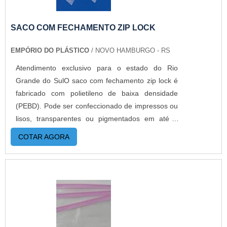
SACO COM FECHAMENTO ZIP LOCK
EMPÓRIO DO PLÁSTICO
/ NOVO HAMBURGO - RS
Atendimento exclusivo para o estado do Rio
Grande do SulO saco com fechamento zip lock é
fabricado com polietileno de baixa densidade
(PEBD). Pode ser confeccionado de impressos ou
lisos, transparentes ou pigmentados em até 6
cores.O produto já ganhou espaço a muito tempo
COTAR AGORA
na indústria, pois poucas embalagens protegem
tanto um produto como o zip. Simples e altamente
moderno, o saco possui um sistema de
fechamento incrível que atrai muitos empresas.O
PRODUTO OFERECE DIVERSAS
VANTAGENSMuito utilizado para guardar
pequenas peças,botões,equipamentos