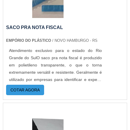
SACO PRA NOTA FISCAL
EMPÓRIO DO PLÁSTICO
/ NOVO HAMBURGO - RS
Atendimento exclusivo para o estado do Rio
Grande do SulO saco pra nota fiscal é produzido
em polietileno transparente, o que o torna
extremamente versátil e resistente. Geralmente é
utilizado por empresas para identificar e expedir
produtos junto as embalagens originais. Além
COTAR AGORA
disso, o produto garante uma série de vantagens
com a utilização adequada, por exemplo:
Segurança; Praticidade; Versatilidade.O
PRODUTO OFERECE DIVERSAS VANTAGENSA
praticidade é um ponto a destacar, graças as 3