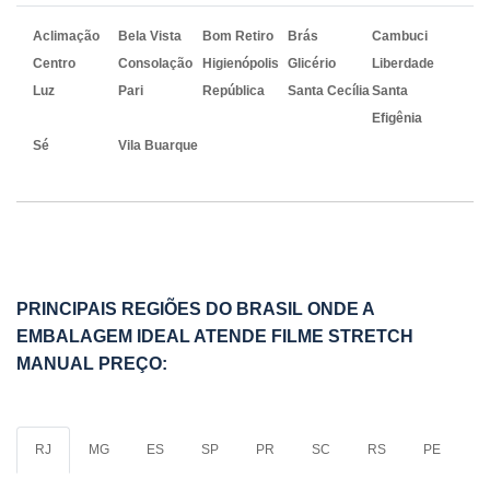
Aclimação
Bela Vista
Bom Retiro
Brás
Cambuci
Centro
Consolação
Higienópolis
Glicério
Liberdade
Luz
Pari
República
Santa Cecília
Santa
Efigênia
Sé
Vila Buarque
PRINCIPAIS REGIÕES DO BRASIL ONDE A
EMBALAGEM IDEAL ATENDE FILME STRETCH
MANUAL PREÇO:
RJ
MG
ES
SP
PR
SC
RS
PE