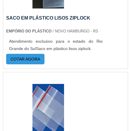
Plástico passou a contratar a produção com
fábricas ainda mais modernas e custos reduzidos.
Aumentando, assim, o mix de sacos a pronta
SACO EM PLÁSTICO LISOS ZIPLOCK
entrega e venda fracionada, até em pequenas
EMPÓRIO DO PLÁSTICO
/ NOVO HAMBURGO - RS
quantidades. Para saber mais informações, basta
solicitar um orçamento..
Atendimento exclusivo para o estado do Rio
Grande do SulSaco em plástico lisos ziplock.
COTAR AGORA