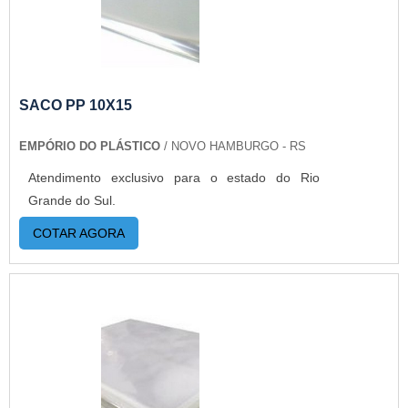
passou a contratar a produção com fábricas ainda
mais modernas e custos reduzidos. Aumentando,
assim, o mix de sacos a pronta entrega e venda
fracionada, até em pequenas quantidades. Para
saber mais informações, basta solicitar um
SACO PP 10X15
orçamento..
EMPÓRIO DO PLÁSTICO
/ NOVO HAMBURGO - RS
Atendimento exclusivo para o estado do Rio
Grande do Sul.
COTAR AGORA