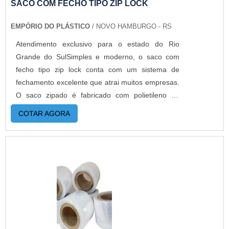
modernas e custos reduzidos. Aumentando,
SACO COM FECHO TIPO ZIP LOCK
assim, o mix de sacos a pronta entrega e venda
EMPÓRIO DO PLÁSTICO
/ NOVO HAMBURGO - RS
fracionada, até em pequenas quantidades. Para
saber mais informações, basta solicitar um
Atendimento exclusivo para o estado do Rio
orçamento..
Grande do SulSimples e moderno, o saco com
fecho tipo zip lock conta com um sistema de
fechamento excelente que atrai muitos empresas.
O saco zipado é fabricado com polietileno de
baixa densidade (PEBD). Impressos ou lisos,
COTAR AGORA
transparentes ou pigmentados em até 6 cores. O
produto já ganhou espaço a muito tempo na
indústria, pois poucas embalagens protegem
tanto um produto.MAIS INFORMAÇÕES
RELEVANTES SOBRE O PRODUTOO zip mostra-
se cada vez mais como a solução mais prática e
rentável na indústria alimentícia por proporcionar
ao consumidor abrir a embalagem e ter a
liberdade de fechar novamente, garantindo a