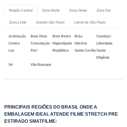
Região Central
Zona Norte
Zona Oeste
Zona Sul
Zona Leste
Grande São Paulo
Litoral de São Paulo
Aclimação
Bela Vista
Bom Retiro
Brás
Cambuci
Centro
Consolação
Higienópolis
Glicério
Liberdade
Luz
Pari
República
Santa Cecília
Santa
Efigênia
Sé
Vila Buarque
PRINCIPAIS REGIÕES DO BRASIL ONDE A
EMBALAGEM IDEAL ATENDE FILME STRETCH PRE
ESTIRADO SMATFILME: