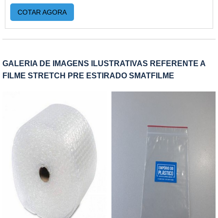
É também muito utilizada em lojas de artigos para
COTAR AGORA
casa, artigos com volumes maiores. Além disso, é
o modelo mais tradicional e mais visto no
cotidiano. O PRODUTO OFERECE DIVERSAS
VANTAGENSO produto é extremamente versátil,
GALERIA DE IMAGENS ILUSTRATIVAS REFERENTE A
sendo utilizado para transportar a grande maioria
FILME STRETCH PRE ESTIRADO SMATFILME
dos produtos. A sacola normalmente é feita em
plástico, que pode ter diferentes tipos de
espessura e densidade. Esse tipo de saco pode
ser utilizado em empreendimentos
como:Comércio em geral; Lojas de roupas;
Calçados; Livrarias; Açougues; Lojas de
autopeças; Padarias; Farmácias.A sacola é um
produto prático, que pode ser reutilizado pelo
cliente. Dessa forma, a marca estampada na
sacola é exposta diversas vezes, assegurando um
investimento em publicidade, com pouco custo e
grande exposição. A sacola do tipo personalizada