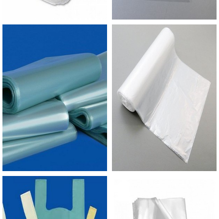
pode ser encomendada para ocasiões especiais e
não apenas para o uso rotineiro. É possível
desenvolver sacolas com impressão
comemorativas, para eventos corporativos ou
ações promocionais. Dessa forma, é considerada
com o melhor em custo x benefício, pois
apresenta várias qualidades em um único
produto, por um preço mais compatível para os
consumidores.EMPRESA PARA ADQUIRIR
SACOLAS PLÁSTICAS ALÇA CAMISETAA
Empório do Plástico passou a contratar a
produção com fábricas ainda mais modernas e
custos reduzidos. Aumentando, assim, o mix de
sacos a pronta entrega e venda fracionada, até
em pequenas quantidades. Para saber mais
informações, basta solicitar um orçamento..