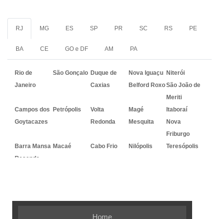
RJ
MG
ES
SP
PR
SC
RS
PE
BA
CE
GO e DF
AM
PA
Rio de
São Gonçalo
Duque de
Nova Iguaçu
Niterói
Janeiro
Caxias
Belford Roxo
São João de
Meriti
Campos dos
Petrópolis
Volta
Magé
Itaboraí
Goytacazes
Redonda
Mesquita
Nova
Friburgo
Barra Mansa
Macaé
Cabo Frio
Nilópolis
Teresópolis
Resende
Embalagem Ideal - As melhores
soluções em embalagens flexíveis
Home