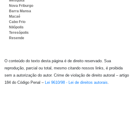
Mesquita
Nova Friburgo
Barra Mansa
Macaé
Cabo Frio
Nilópolis
Teresópolis
Resende
O conteúdo do texto desta página é de direito reservado. Sua
reprodução, parcial ou total, mesmo citando nossos links, é proibida
sem a autorização do autor. Crime de violação de direito autoral – artigo
184 do Código Penal –
Lei 9610/98 - Lei de direitos autorais
.
Embalagem Ideal - As melhores soluções em
embalagens flexíveis