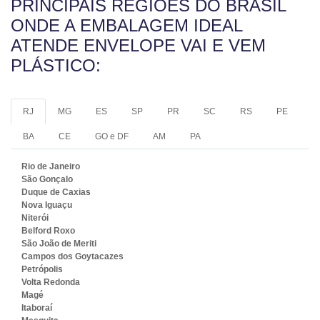
PRINCIPAIS REGIÕES DO BRASIL
ONDE A EMBALAGEM IDEAL
ATENDE ENVELOPE VAI E VEM
PLÁSTICO:
RJ
MG
ES
SP
PR
SC
RS
PE
BA
CE
GO e DF
AM
PA
Rio de Janeiro
São Gonçalo
Duque de Caxias
Nova Iguaçu
Niterói
Belford Roxo
São João de Meriti
Campos dos Goytacazes
Petrópolis
Volta Redonda
Magé
Itaboraí